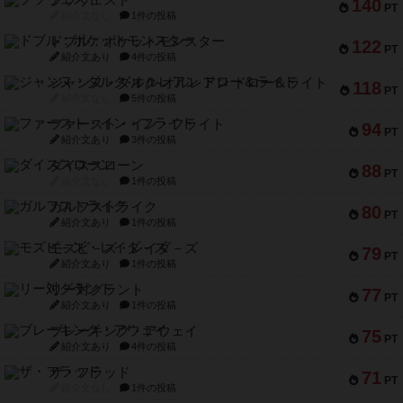
ブラヴェスト
140
PT
紹介文なし
1件の投稿
ドブル：ポケットモンスター
122
PT
紹介文あり
4件の投稿
ジャンヌ・ダルク-オルレアン ドロー＆ライト
118
PT
紹介文なし
5件の投稿
ファースト・イン・フライト
94
PT
紹介文あり
3件の投稿
ダイススローン
88
PT
紹介文なし
1件の投稿
ガルフストライク
80
PT
紹介文あり
1件の投稿
モズビ－ズ・レイダ－ズ
79
PT
紹介文あり
1件の投稿
リー対グラント
77
PT
紹介文あり
1件の投稿
ブレーキング・アウェイ
75
PT
紹介文あり
4件の投稿
ザ・フラッド
71
PT
紹介文なし
1件の投稿