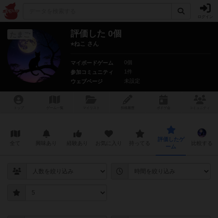
ログイン
評価した 0個
たまご
⭐︎ねこ さん
0個
マイボードゲーム
1件
参加コミュニティ
未設定
ウェブページ
トップ
ゲーム一覧
マイリスト
投稿履歴
ボ
ドゲ
会
コミュニティ
評価したゲ
全て
興味あり
経験あり
お気に入り
持ってる
比較する
ーム