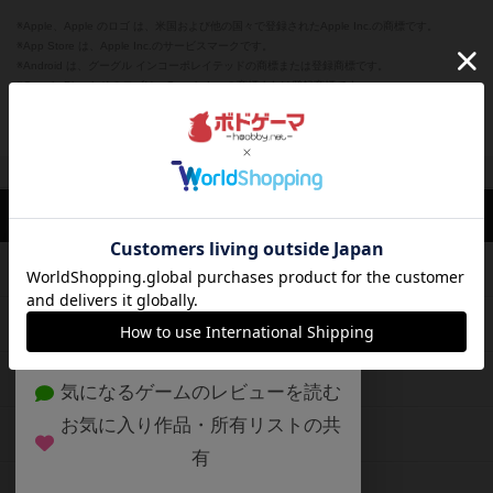
※Apple、Apple のロゴ は、米国および他の国々で登録されたApple Inc.の商標です。
※App Store は、Apple Inc.のサービスマークです。
※Android は、グーグル インコーポレイテッドの商標または登録商標です。
※Google Play とそのロゴは、Google Inc.の商標または登録商標です。
閉じる
ボドゲーマTOP
ボドとも一覧
⭐︎ねこ
マイボードゲーム
評価した
ボドゲーマTOP
ボードゲームのプレイ履歴を記録し
て、
ボードゲームを検索する
自分のデータを管理しませんか？
約75,000人
がボドゲーマを利用中！
ボードゲームの新着レビュー
遊んだボードゲームを記録する
ボードゲーム会情報
気になるゲームのレビューを読む
お気に入り作品・所有リストの共
メカニクス特集
有
掲示板・トピックス