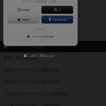
ログイン / 会員登録（10秒）
Google
X
ボドとも・会員一覧
Apple
Facebook
ボードゲーム業界コラム
または
ボドゲーマご利用案内
メールで会員登録
ボードゲーム通販
しばらく表示しない
新作・再入荷情報
定番ボードゲームの通販商品
国産ボードゲームの通販商品
子供向けボードゲームの通販商品
2人用ボードゲームの通販商品