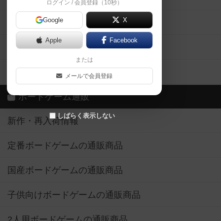
ログイン / 会員登録（10秒）
Google
X
ボドとも・会員一覧
Apple
Facebook
ボードゲーム業界コラム
または
ボドゲーマご利用案内
メールで会員登録
ボードゲーム通販
しばらく表示しない
新作・再入荷情報
定番ボードゲームの通販商品
国産ボードゲームの通販商品
子供向けボードゲームの通販商品
2人用ボードゲームの通販商品