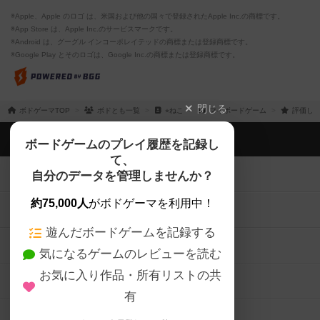
※Apple、Apple のロゴ は、米国および他の国々で登録されたApple Inc.の商標です。
※App Store は、Apple Inc.のサービスマークです。
※Android は、グーグル インコーポレイテッドの商標または登録商標です。
※Google Play とそのロゴは、Google Inc.の商標または登録商標です。
閉じる
ボドゲーマTOP
ボドとも一覧
⭐︎ねこ
マイボードゲーム
評価した
ボドゲーマTOP
ボードゲームのプレイ履歴を記録し
て、
ボードゲームを検索する
自分のデータを管理しませんか？
約75,000人
がボドゲーマを利用中！
ボードゲームの新着レビュー
遊んだボードゲームを記録する
ボードゲーム会情報
気になるゲームのレビューを読む
お気に入り作品・所有リストの共
メカニクス特集
有
掲示板・トピックス