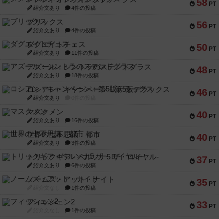
58
PT
紹介文あり
4件の投稿
ブリックス
56
PT
紹介文あり
4件の投稿
ダグエイトチェス
50
PT
紹介文あり
11件の投稿
アズール：シントラのステンドグラス
48
PT
紹介文あり
18件の投稿
ロシアン・キャンペーン：第5版デラックス
46
PT
紹介文あり
0件の投稿
マスクメン
40
PT
紹介文あり
16件の投稿
世界の七不思議：都市
40
PT
紹介文あり
3件の投稿
トリックギア - ペルソナ5 ザ・ロイヤル-
37
PT
紹介文あり
6件の投稿
ノームズ・アット・ナイト
35
PT
紹介文なし
1件の投稿
フィッシェン2
33
PT
紹介文なし
1件の投稿