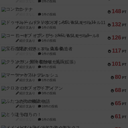
紹介文なし
2件の投稿
コンテナ
148
PT
紹介文なし
1件の投稿
ドゥームド・バタリオンズ：ASLモジュール11
132
PT
紹介文あり
1件の投稿
コード・オブ・ブシドー：ASLモジュール8
126
PT
紹介文あり
1件の投稿
宝石の煌き：デュエル 偽造者
117
PT
紹介文なし
1件の投稿
クランク! ：冒険者たち（拡張）
101
PT
紹介文あり
4件の投稿
マーケットフレッシュ
80
PT
紹介文あり
1件の投稿
クロス・オブ・アイアン
68
PT
紹介文あり
3件の投稿
ふたつの街の物語
65
PT
紹介文あり
18件の投稿
とうほうの！
61
PT
紹介文なし
1件の投稿
メメントオンラインタクティクス