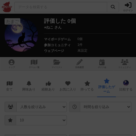
ログイン
評価した 0個
たまご
⭐︎ねこ さん
0個
マイボードゲーム
1件
参加コミュニティ
未設定
ウェブページ
トップ
ゲーム一覧
マイリスト
投稿履歴
ボ
ドゲ
会
コミュニティ
評価したゲ
全て
興味あり
経験あり
お気に入り
持ってる
比較する
ーム