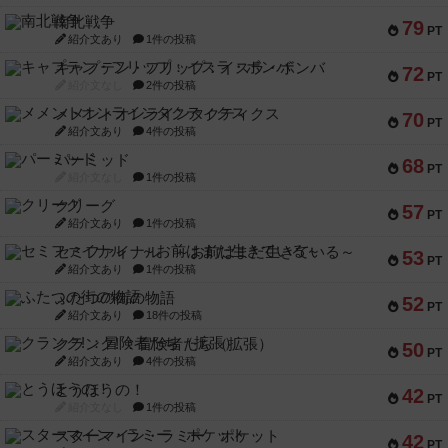
南北戦争
79
PT
紹介文あり
1件の投稿
キャプテン・フリップ：イスラ・ボンバ
72
PT
紹介文なし
2件の投稿
メメントオンラインタクティクス
70
PT
紹介文あり
4件の投稿
パーミッド
68
PT
紹介文なし
1件の投稿
クリーグ
57
PT
紹介文あり
1件の投稿
セミファイナル ～お前はまだ生きている～
53
PT
紹介文あり
1件の投稿
ふたつの街の物語
52
PT
紹介文あり
18件の投稿
クランク! ：冒険者たち（拡張）
50
PT
紹介文あり
4件の投稿
とうほうの！
42
PT
紹介文なし
1件の投稿
スターマイン・ラミー ポケット
42
PT