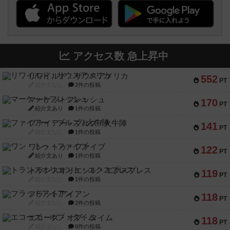
アクセス数 急上昇中
リワイルド：サウスアメリカ
552
PT
紹介文なし
2件の投稿
マーケットフレッシュ
170
PT
紹介文あり
1件の投稿
ファイアー・ブルズ / 火牛陣
141
PT
紹介文なし
1件の投稿
ワン・トゥ・ファイブ
122
PT
紹介文あり
1件の投稿
トランスオリエント・エクスプレス
119
PT
紹介文なし
1件の投稿
フラットアイアン
118
PT
紹介文なし
2件の投稿
エコーズ・オブ・タイム
118
PT
紹介文なし
8件の投稿