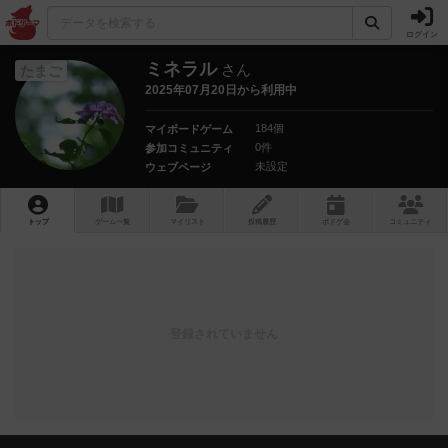
ログイン
ミネラル
さん
たまご
2025年07月20日から利用中
184個
マイボードゲーム
0件
参加コミュニティ
未設定
ウェブページ
トップ
ゲーム一覧
マイリスト
投稿履歴
ボ
ドゲ
会
コミュニティ
登録されていません