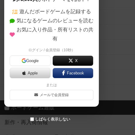
ボードゲームの新着レビュー
遊んだボードゲームを記録する
ボードゲーム会情報
気になるゲームのレビューを読む
お気に入り作品・所有リストの共
メカニクス特集
有
掲示板・トピックス
ログイン / 会員登録（10秒）
Google
X
ボドとも・会員一覧
Apple
Facebook
ボードゲーム業界コラム
または
ボドゲーマご利用案内
メールで会員登録
ボードゲーム通販
しばらく表示しない
新作・再入荷情報