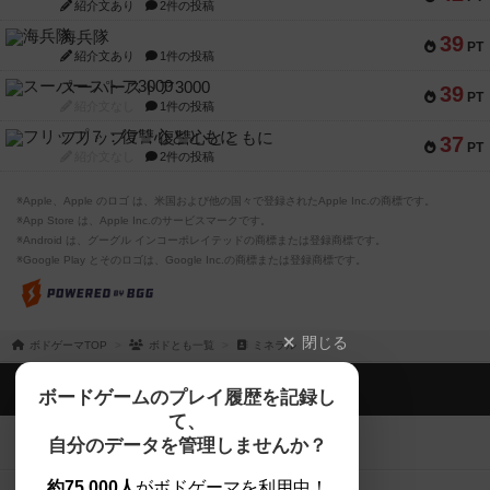
紹介文あり
2件の投稿
海兵隊
39
PT
紹介文あり
1件の投稿
スーパーストア3000
39
PT
紹介文なし
1件の投稿
フリップ７：復讐心とともに
37
PT
紹介文なし
2件の投稿
※Apple、Apple のロゴ は、米国および他の国々で登録されたApple Inc.の商標です。
※App Store は、Apple Inc.のサービスマークです。
※Android は、グーグル インコーポレイテッドの商標または登録商標です。
※Google Play とそのロゴは、Google Inc.の商標または登録商標です。
閉じる
ボドゲーマTOP
ボドとも一覧
ミネラル
ボドゲーマTOP
ボードゲームのプレイ履歴を記録し
て、
ボードゲームを検索する
自分のデータを管理しませんか？
約75,000人
がボドゲーマを利用中！