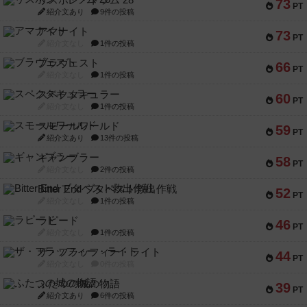
リスボン・トラム 28
73
PT
紹介文あり
9件の投稿
アマナイト
73
PT
紹介文なし
1件の投稿
ブラヴェスト
66
PT
紹介文なし
1件の投稿
スペクタキュラー
60
PT
紹介文なし
1件の投稿
スモールワールド
59
PT
紹介文あり
13件の投稿
ギャンブラー
58
PT
紹介文なし
2件の投稿
Bitter End ブタペスト救出作戦
52
PT
紹介文なし
1件の投稿
ラピード
46
PT
紹介文なし
1件の投稿
ザ・フラッフィー・ライト
44
PT
紹介文なし
0件の投稿
ふたつの城の物語
39
PT
紹介文あり
6件の投稿