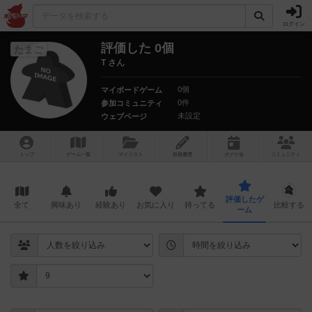
ログイン
評価した 0個
たまご
T さん
0個
マイボードゲーム
0件
参加コミュニティ
未設定
ウェブページ
トップ
ゲーム一覧
マイリスト
投稿履歴
ボ
ドゲ
会
コミュニティ
評価したゲ
全て
興味あり
経験あり
お気に入り
持ってる
比較する
ーム