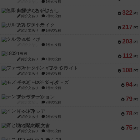
紹介文なし
1件の投稿
無限まちがいさがし
322
PT
紹介文あり
2件の投稿
ガルフストライク
217
PT
紹介文あり
1件の投稿
クルティボ
203
PT
紹介文なし
1件の投稿
1809
112
PT
紹介文あり
1件の投稿
ファースト・イン・フライト
108
PT
紹介文あり
3件の投稿
モズビ－ズ・レイダ－ズ
94
PT
紹介文あり
1件の投稿
テンプテーション
79
PT
紹介文なし
2件の投稿
インドネシア
78
PT
紹介文あり
2件の投稿
宵と暁の呪文書
75
PT
紹介文あり
8件の投稿