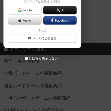
ログイン / 会員登録（10秒）
Google
X
ボドとも・会員一覧
Apple
Facebook
ボードゲーム業界コラム
または
ボドゲーマご利用案内
メールで会員登録
ボードゲーム通販
しばらく表示しない
新作・再入荷情報
定番ボードゲームの通販商品
国産ボードゲームの通販商品
子供向けボードゲームの通販商品
2人用ボードゲームの通販商品