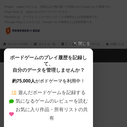
※Apple、Apple のロゴ は、米国および他の国々で登録されたApple Inc.の商標です。
※App Store は、Apple Inc.のサービスマークです。
※Android は、グーグル インコーポレイテッドの商標または登録商標です。
※Google Play とそのロゴは、Google Inc.の商標または登録商標です。
閉じる
ボドゲーマTOP
ボドとも一覧
T
マイボードゲーム
評価したボー
ボドゲーマTOP
ボードゲームのプレイ履歴を記録し
て、
ボードゲームを検索する
自分のデータを管理しませんか？
約75,000人
がボドゲーマを利用中！
ボードゲームの新着レビュー
遊んだボードゲームを記録する
ボードゲーム会情報
気になるゲームのレビューを読む
お気に入り作品・所有リストの共
メカニクス特集
有
掲示板・トピックス