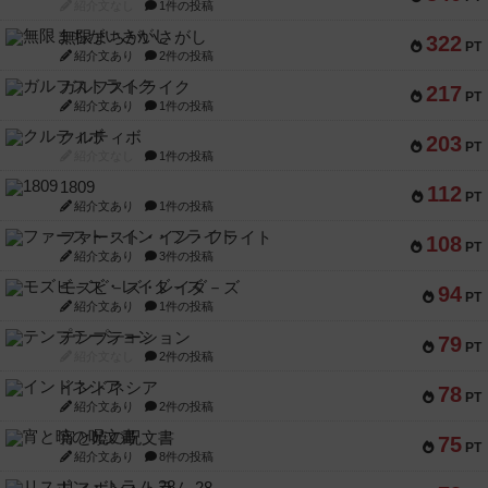
紹介文なし
1件の投稿
無限まちがいさがし
322
PT
紹介文あり
2件の投稿
ガルフストライク
217
PT
紹介文あり
1件の投稿
クルティボ
203
PT
紹介文なし
1件の投稿
1809
112
PT
紹介文あり
1件の投稿
ファースト・イン・フライト
108
PT
紹介文あり
3件の投稿
モズビ－ズ・レイダ－ズ
94
PT
紹介文あり
1件の投稿
テンプテーション
79
PT
紹介文なし
2件の投稿
インドネシア
78
PT
紹介文あり
2件の投稿
宵と暁の呪文書
75
PT
紹介文あり
8件の投稿