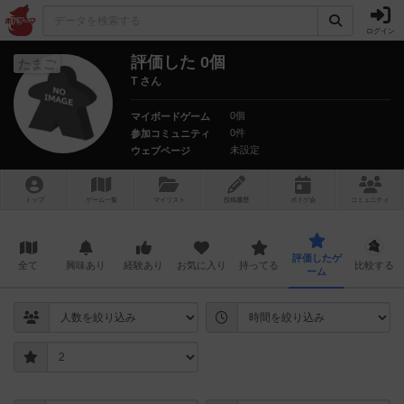
ログイン
評価した 0個
たまご
T さん
0個
マイボードゲーム
0件
参加コミュニティ
未設定
ウェブページ
トップ
ゲーム一覧
マイリスト
投稿履歴
ボ
ドゲ
会
コミュニティ
評価したゲ
全て
興味あり
経験あり
お気に入り
持ってる
比較する
ーム