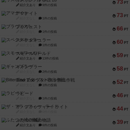
リスボン・トラム 28
73
PT
紹介文あり
9件の投稿
アマナイト
73
PT
紹介文なし
1件の投稿
ブラヴェスト
66
PT
紹介文なし
1件の投稿
スペクタキュラー
60
PT
紹介文なし
1件の投稿
スモールワールド
59
PT
紹介文あり
13件の投稿
ギャンブラー
58
PT
紹介文なし
2件の投稿
Bitter End ブタペスト救出作戦
52
PT
紹介文なし
1件の投稿
ラピード
46
PT
紹介文なし
1件の投稿
ザ・フラッフィー・ライト
44
PT
紹介文なし
0件の投稿
ふたつの城の物語
39
PT
紹介文あり
6件の投稿