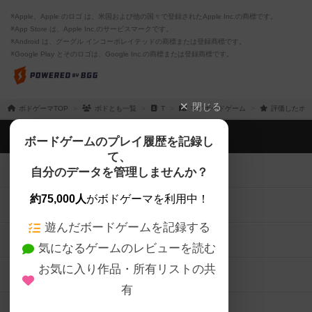
※Apple、Apple のロゴ は、米国および他の国々で登録されたApple Inc.の商標です。
※App Store は、Apple Inc.のサービスマークです。
※Android は、グーグル インコーポレイテッドの商標または登録商標です。
※Google Play とそのロゴは、Google Inc.の商標または登録商標です。
閉じる
ボドゲーマTOP
ボドとも一覧
T
マイボードゲーム
評価したボー
ボドゲーマTOP
ボードゲームのプレイ履歴を記録し
て、
ボードゲームを検索する
自分のデータを管理しませんか？
約75,000人
がボドゲーマを利用中！
ボードゲームの新着レビュー
遊んだボードゲームを記録する
ボードゲーム会情報
気になるゲームのレビューを読む
お気に入り作品・所有リストの共
メカニクス特集
有
掲示板・トピックス