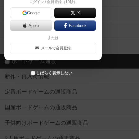
ログイン / 会員登録（10秒）
Google
X
ボドとも・会員一覧
Apple
Facebook
ボードゲーム業界コラム
または
ボドゲーマご利用案内
メールで会員登録
ボードゲーム通販
しばらく表示しない
新作・再入荷情報
定番ボードゲームの通販商品
国産ボードゲームの通販商品
子供向けボードゲームの通販商品
2人用ボードゲームの通販商品