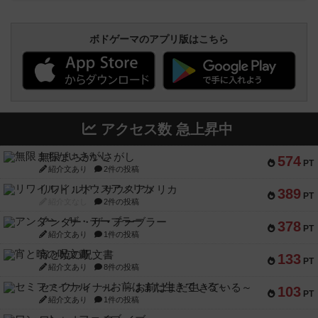
ボドゲーマのアプリ版はこちら
アクセス数 急上昇中
無限まちがいさがし
574
PT
紹介文あり
2件の投稿
リワイルド：サウスアメリカ
389
PT
紹介文なし
2件の投稿
アンダー・ザ・テーブラー
378
PT
紹介文あり
1件の投稿
宵と暁の呪文書
133
PT
紹介文あり
8件の投稿
セミファイナル ～お前はまだ生きている～
103
PT
紹介文あり
1件の投稿