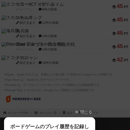
エコーズ・オブ・タイム
45
PT
紹介文なし
8件の投稿
スカルキング
45
PT
紹介文あり
12件の投稿
海兵隊
45
PT
紹介文あり
1件の投稿
Bitter End ブタペスト救出作戦
45
PT
紹介文なし
1件の投稿
ドコジャン
42
PT
紹介文あり
10件の投稿
※Apple、Apple のロゴ は、米国および他の国々で登録されたApple Inc.の商標です。
※App Store は、Apple Inc.のサービスマークです。
※Android は、グーグル インコーポレイテッドの商標または登録商標です。
※Google Play とそのロゴは、Google Inc.の商標または登録商標です。
閉じる
ボドゲーマTOP
ボドとも一覧
あさ
マイリスト
ボドゲーマTOP
ボードゲームのプレイ履歴を記録し