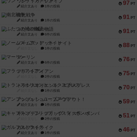
ワン・トゥ・ファイブ
97
PT
紹介文あり
1件の投稿
南北戦争
91
PT
紹介文あり
1件の投稿
ふたつの城の物語
91
PT
紹介文あり
6件の投稿
ノームズ・アット・ナイト
88
PT
紹介文なし
1件の投稿
マーリン
76
PT
紹介文あり
6件の投稿
フラットアイアン
75
PT
紹介文なし
2件の投稿
トランスオリエント・エクスプレス
70
PT
紹介文なし
1件の投稿
アンブッシュ！：ムーブアウト！
59
PT
紹介文あり
1件の投稿
キャプテン・フリップ：イスラ・ボンバ
51
PT
紹介文なし
2件の投稿
ガルフストライク
46
PT
紹介文あり
1件の投稿