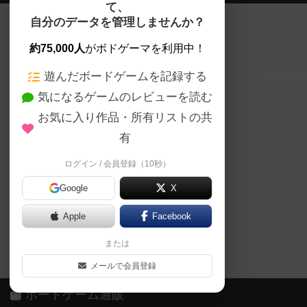
て、
ボードゲームを検索する
自分のデータを管理しませんか？
約75,000人
がボドゲーマを利用中！
ボードゲームの新着レビュー
遊んだボードゲームを記録する
ボードゲーム会情報
気になるゲームのレビューを読む
お気に入り作品・所有リストの共
メカニクス特集
有
掲示板・トピックス
ログイン / 会員登録（10秒）
Google
X
ボドとも・会員一覧
Apple
Facebook
ボードゲーム業界コラム
または
ボドゲーマご利用案内
メールで会員登録
ボードゲーム通販