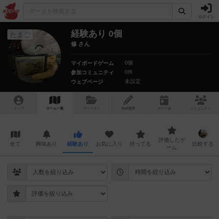
ログイン
経験あり 0個
たまご
修 さん
0個
マイボードゲーム
0件
参加コミュニティ
未設定
ウェブページ
トップ
ゲーム一覧
マイリスト
投稿履歴
ボ
ドゲ
会
コミュニティ
評価したゲ
全て
興味あり
経験あり
お気に入り
持ってる
比較する
ーム