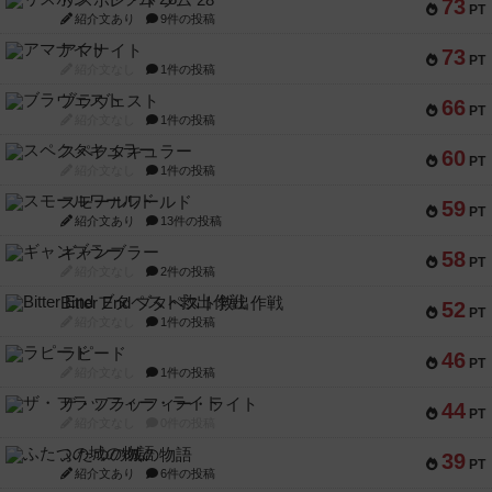
リスボン・トラム 28
73
PT
紹介文あり
9件の投稿
アマナイト
73
PT
紹介文なし
1件の投稿
ブラヴェスト
66
PT
紹介文なし
1件の投稿
スペクタキュラー
60
PT
紹介文なし
1件の投稿
スモールワールド
59
PT
紹介文あり
13件の投稿
ギャンブラー
58
PT
紹介文なし
2件の投稿
Bitter End ブタペスト救出作戦
52
PT
紹介文なし
1件の投稿
ラピード
46
PT
紹介文なし
1件の投稿
ザ・フラッフィー・ライト
44
PT
紹介文なし
0件の投稿
ふたつの城の物語
39
PT
紹介文あり
6件の投稿