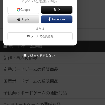
ログイン / 会員登録（10秒）
Google
X
ボドとも・会員一覧
Apple
Facebook
ボードゲーム業界コラム
または
ボドゲーマご利用案内
メールで会員登録
ボードゲーム通販
しばらく表示しない
新作・再入荷情報
定番ボードゲームの通販商品
国産ボードゲームの通販商品
子供向けボードゲームの通販商品
2人用ボードゲームの通販商品