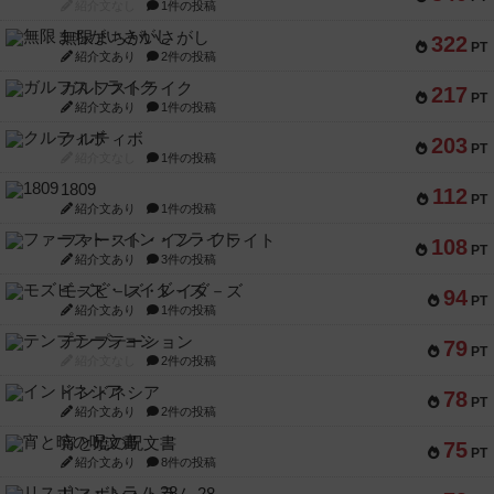
紹介文なし
1件の投稿
無限まちがいさがし
322
PT
紹介文あり
2件の投稿
ガルフストライク
217
PT
紹介文あり
1件の投稿
クルティボ
203
PT
紹介文なし
1件の投稿
1809
112
PT
紹介文あり
1件の投稿
ファースト・イン・フライト
108
PT
紹介文あり
3件の投稿
モズビ－ズ・レイダ－ズ
94
PT
紹介文あり
1件の投稿
テンプテーション
79
PT
紹介文なし
2件の投稿
インドネシア
78
PT
紹介文あり
2件の投稿
宵と暁の呪文書
75
PT
紹介文あり
8件の投稿