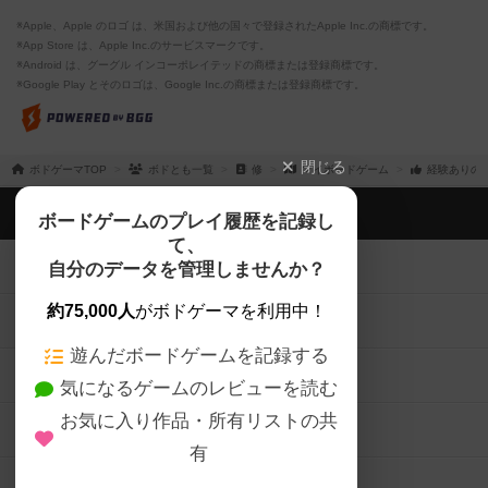
※Apple、Apple のロゴ は、米国および他の国々で登録されたApple Inc.の商標です。
※App Store は、Apple Inc.のサービスマークです。
※Android は、グーグル インコーポレイテッドの商標または登録商標です。
※Google Play とそのロゴは、Google Inc.の商標または登録商標です。
閉じる
ボドゲーマTOP
ボドとも一覧
修
マイボードゲーム
経験ありの
ボドゲーマTOP
ボードゲームのプレイ履歴を記録し
て、
ボードゲームを検索する
自分のデータを管理しませんか？
約75,000人
がボドゲーマを利用中！
ボードゲームの新着レビュー
遊んだボードゲームを記録する
ボードゲーム会情報
気になるゲームのレビューを読む
お気に入り作品・所有リストの共
メカニクス特集
有
掲示板・トピックス