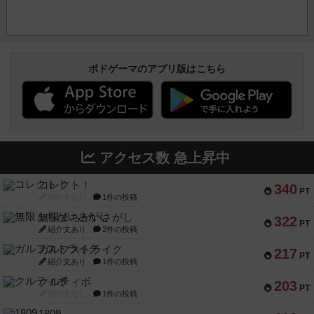
ボドゲーマのアプリ版はこちら
アクセス数 急上昇中
コレクト！
340
PT
紹介文なし
1件の投稿
無限まちがいさがし
322
PT
紹介文あり
2件の投稿
ガルフストライク
217
PT
紹介文あり
1件の投稿
クルティボ
203
PT
紹介文なし
1件の投稿