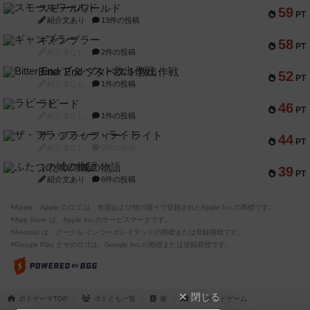
スモールワールド
59
PT
紹介文あり
13件の投稿
ギャンブラー
58
PT
紹介文なし
2件の投稿
Bitter End ブタペスト救出作戦
52
PT
紹介文なし
1件の投稿
ラピード
46
PT
紹介文なし
1件の投稿
ザ・フラッフィー・ライト
44
PT
紹介文なし
0件の投稿
ふたつの城の物語
39
PT
紹介文あり
6件の投稿
※Apple、Apple のロゴ は、米国および他の国々で登録されたApple Inc.の商標です。
※App Store は、Apple Inc.のサービスマークです。
※Android は、グーグル インコーポレイテッドの商標または登録商標です。
※Google Play とそのロゴは、Google Inc.の商標または登録商標です。
閉じる
ボドゲーマTOP
ボドとも一覧
修
マイボードゲーム