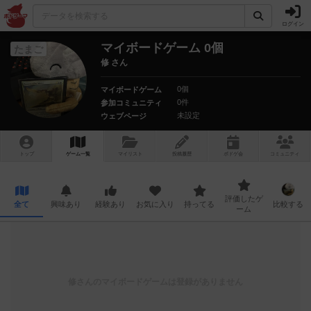
ログイン
マイボードゲーム 0個
たまご
修 さん
0個
マイボードゲーム
0件
参加コミュニティ
未設定
ウェブページ
トップ
ゲーム一覧
マイリスト
投稿履歴
ボ
ドゲ
会
コミュニティ
評価したゲ
全て
興味あり
経験あり
お気に入り
持ってる
比較する
ーム
修
さんのマイボードゲームは登録がありません