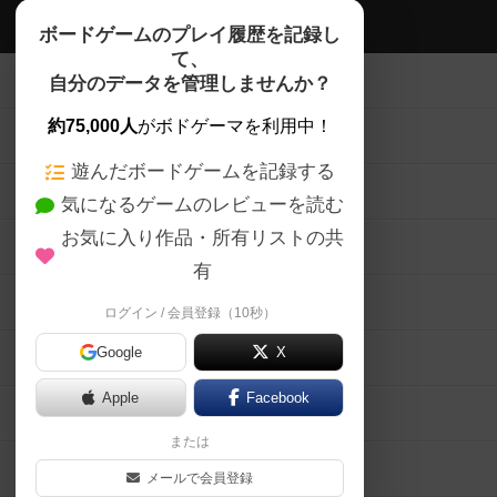
ボドゲーマTOP
ボードゲームのプレイ履歴を記録し
て、
ボードゲームを検索する
自分のデータを管理しませんか？
約75,000人
がボドゲーマを利用中！
ボードゲームの新着レビュー
遊んだボードゲームを記録する
ボードゲーム会情報
気になるゲームのレビューを読む
お気に入り作品・所有リストの共
メカニクス特集
有
掲示板・トピックス
ログイン / 会員登録（10秒）
Google
X
ボドとも・会員一覧
Apple
Facebook
ボードゲーム業界コラム
または
ボドゲーマご利用案内
メールで会員登録