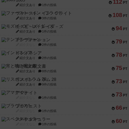
1809
112
PT
紹介文あり
1件の投稿
ファースト・イン・フライト
108
PT
紹介文あり
3件の投稿
モズビ－ズ・レイダ－ズ
94
PT
紹介文あり
1件の投稿
テンプテーション
79
PT
紹介文なし
2件の投稿
インドネシア
78
PT
紹介文あり
2件の投稿
宵と暁の呪文書
75
PT
紹介文あり
8件の投稿
リスボン・トラム 28
73
PT
紹介文あり
9件の投稿
アマナイト
73
PT
紹介文なし
1件の投稿
ブラヴェスト
66
PT
紹介文なし
1件の投稿
スペクタキュラー
60
PT
紹介文なし
1件の投稿