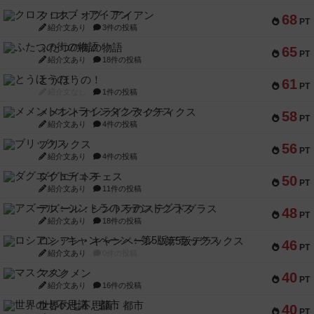
クロス・オブ・アイアン
68
PT
紹介文あり
3件の投稿
ふたつの街の物語
65
PT
紹介文あり
18件の投稿
とうほうの！
61
PT
紹介文なし
1件の投稿
メメントオンラインタクティクス
58
PT
紹介文あり
4件の投稿
ブリックス
56
PT
紹介文あり
4件の投稿
ダグエイトチェス
50
PT
紹介文あり
11件の投稿
アズール：シントラのステンドグラス
48
PT
紹介文あり
18件の投稿
ロシアン・キャンペーン：第5版デラックス
46
PT
紹介文あり
0件の投稿
マスクメン
40
PT
紹介文あり
16件の投稿
世界の七不思議：都市
40
PT