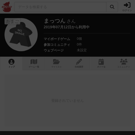
ログイン
まっつん
さん
たまご
2019年07月12日から利用中
0個
マイボードゲーム
0件
参加コミュニティ
未設定
ウェブページ
トップ
ゲーム一覧
マイリスト
投稿履歴
ボ
ドゲ
会
コミュニティ
登録されていません