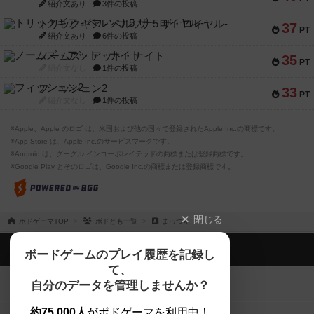
紹介文あり
3件の投稿
トリックギア - ペルソナ5 ザ・ロイヤル-
37
PT
紹介文あり
6件の投稿
ノームズ・アット・ナイト
35
PT
紹介文なし
1件の投稿
フィッシェン2
33
PT
紹介文なし
1件の投稿
※Apple、Apple のロゴ は、米国および他の国々で登録されたApple Inc.の商標です。
※App Store は、Apple Inc.のサービスマークです。
※Android は、グーグル インコーポレイテッドの商標または登録商標です。
※Google Play とそのロゴは、Google Inc.の商標または登録商標です。
閉じる
ボドゲーマTOP
ボドとも一覧
まっつん
ボドゲーマTOP
ボードゲームのプレイ履歴を記録し
て、
ボードゲームを検索する
自分のデータを管理しませんか？
約75,000人
がボドゲーマを利用中！