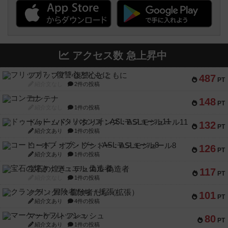
アクセス数 急上昇中
フリップ７：復讐心とともに
487
PT
紹介文なし
2件の投稿
コンテナ
148
PT
紹介文なし
1件の投稿
ドゥームド・バタリオンズ：ASLモジュール11
132
PT
紹介文あり
1件の投稿
コード・オブ・ブシドー：ASLモジュール8
126
PT
紹介文あり
1件の投稿
宝石の煌き：デュエル 偽造者
117
PT
紹介文なし
1件の投稿
クランク! ：冒険者たち（拡張）
101
PT
紹介文あり
4件の投稿
マーケットフレッシュ
80
PT
紹介文あり
1件の投稿