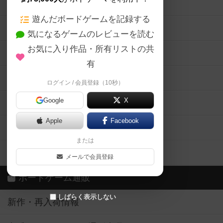
ボードゲームの新着レビュー
遊んだボードゲームを記録する
ボードゲーム会情報
気になるゲームのレビューを読む
お気に入り作品・所有リストの共
メカニクス特集
有
掲示板・トピックス
ログイン / 会員登録（10秒）
Google
X
ボドとも・会員一覧
Apple
Facebook
ボードゲーム業界コラム
または
ボドゲーマご利用案内
メールで会員登録
ボードゲーム通販
しばらく表示しない
新作・再入荷情報