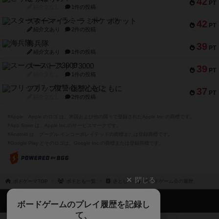
42
PT
紹介文なし
1件の投稿
スターマイン・ラミー ポケット
42
PT
紹介文あり
2件の投稿
海兵隊
39
PT
紹介文あり
1件の投稿
スーパーストア3000
39
PT
紹介文なし
1件の投稿
フリップ７：復讐心とともに
37
PT
紹介文なし
2件の投稿
※Apple、Apple のロゴ は、米国および他の国々で登録されたApple Inc.の商標です。
※App Store は、Apple Inc.のサービスマークです。
※Android は、グーグル インコーポレイテッドの商標または登録商標です。
※Google Play とそのロゴは、Google Inc.の商標または登録商標です。
閉じる
ボドゲーマTOP
ボドとも一覧
さとし
ボードゲーム会の履歴
ボドゲーマTOP
ボードゲームのプレイ履歴を記録し
て、