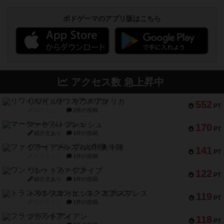
ボドゲーマのアプリ版はこちら
アクセス数 急上昇中
リワイルド：サウスアメリカ
552
PT
紹介文なし
2件の投稿
マーケットフレッシュ
170
PT
紹介文あり
1件の投稿
ファイアー・ブルズ / 火牛陣
141
PT
紹介文なし
1件の投稿
ワン・トゥ・ファイブ
122
PT
紹介文あり
1件の投稿
トランスオリエント・エクスプレス
119
PT
紹介文なし
1件の投稿
フラットアイアン
118
PT