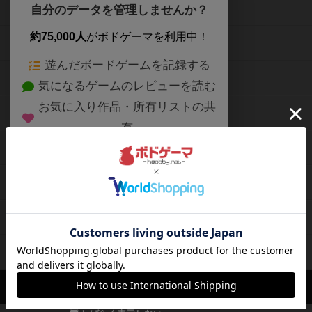
ボードゲームを検索する
自分のデータを管理しませんか？
約75,000人
がボドゲーマを利用中！
ボードゲームの新着レビュー
遊んだボードゲームを記録する
ボードゲーム会情報
気になるゲームのレビューを読む
お気に入り作品・所有リストの共
メカニクス特集
有
掲示板・トピックス
ログイン / 会員登録（10秒）
Google
X
ボドとも・会員一覧
Apple
Facebook
ボードゲーム業界コラム
または
ボドゲーマご利用案内
メールで会員登録
ボードゲーム通販