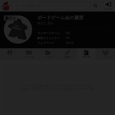
ログイン
ボードゲーム会の履歴
新入り
さとし さん
0個
マイボードゲーム
0件
参加コミュニティ
未設定
ウェブページ
トップ
ゲーム一覧
マイリスト
投稿履歴
ボ
ドゲ
会
コミュニティ
クローズ会（非公開コミュニティのボードゲーム会）
のみか、参加したボードゲーム会がないユーザーです