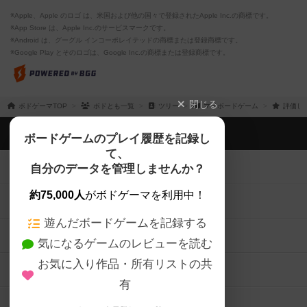
※Apple、Apple のロゴ は、米国および他の国々で登録されたApple Inc.の商標です。
※App Store は、Apple Inc.のサービスマークです。
※Android は、グーグル インコーポレイテッドの商標または登録商標です。
※Google Play とそのロゴは、Google Inc.の商標または登録商標です。
閉じる
ボドゲーマTOP
ボドとも一覧
ツリー
マイボードゲーム
評価し
ボドゲーマTOP
ボードゲームのプレイ履歴を記録し
て、
ボードゲームを検索する
自分のデータを管理しませんか？
約75,000人
がボドゲーマを利用中！
ボードゲームの新着レビュー
遊んだボードゲームを記録する
ボードゲーム会情報
気になるゲームのレビューを読む
お気に入り作品・所有リストの共
メカニクス特集
有
掲示板・トピックス