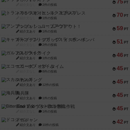
75
PT
紹介文なし
2件の投稿
トランスオリエント・エクスプレス
70
PT
紹介文なし
1件の投稿
アンブッシュ！：ムーブアウト！
59
PT
紹介文あり
1件の投稿
キャプテン・フリップ：イスラ・ボンバ
51
PT
紹介文なし
2件の投稿
ガルフストライク
46
PT
紹介文あり
1件の投稿
エコーズ・オブ・タイム
45
PT
紹介文なし
8件の投稿
スカルキング
45
PT
紹介文あり
12件の投稿
海兵隊
45
PT
紹介文あり
1件の投稿
Bitter End ブタペスト救出作戦
45
PT
紹介文なし
1件の投稿
ドコジャン
42
PT
紹介文あり
10件の投稿