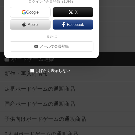
ログイン / 会員登録（10秒）
Google
X
ボドとも・会員一覧
Apple
Facebook
ボードゲーム業界コラム
または
ボドゲーマご利用案内
メールで会員登録
ボードゲーム通販
しばらく表示しない
新作・再入荷情報
定番ボードゲームの通販商品
国産ボードゲームの通販商品
子供向けボードゲームの通販商品
2人用ボードゲームの通販商品