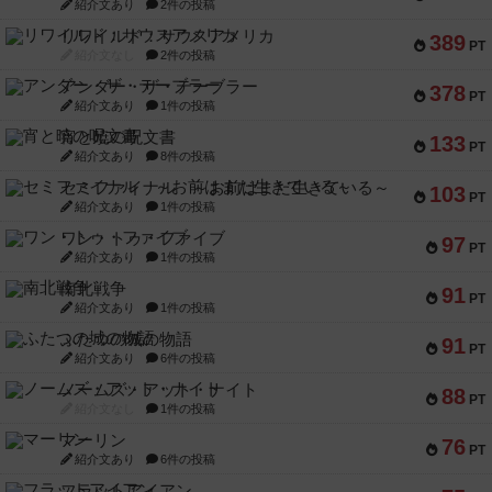
紹介文あり
2件の投稿
リワイルド：サウスアメリカ
389
PT
紹介文なし
2件の投稿
アンダー・ザ・テーブラー
378
PT
紹介文あり
1件の投稿
宵と暁の呪文書
133
PT
紹介文あり
8件の投稿
セミファイナル ～お前はまだ生きている～
103
PT
紹介文あり
1件の投稿
ワン・トゥ・ファイブ
97
PT
紹介文あり
1件の投稿
南北戦争
91
PT
紹介文あり
1件の投稿
ふたつの城の物語
91
PT
紹介文あり
6件の投稿
ノームズ・アット・ナイト
88
PT
紹介文なし
1件の投稿
マーリン
76
PT
紹介文あり
6件の投稿
フラットアイアン