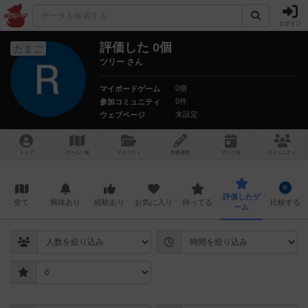
ログイン
評価した 0個
たまご
ツリー さん
0個
マイボードゲーム
0件
参加コミュニティ
未設定
ウェブページ
トップ
ゲーム一覧
マイリスト
投稿履歴
ボ
ドゲ
会
コミュニティ
評価したゲ
全て
興味あり
経験あり
お気に入り
持ってる
比較する
ーム