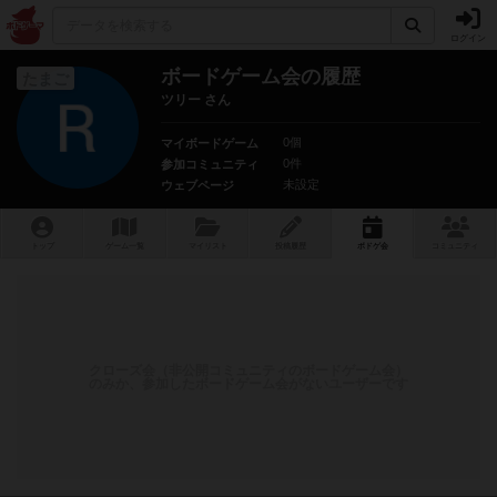
ログイン
ボードゲーム会の履歴
たまご
ツリー さん
0個
マイボードゲーム
0件
参加コミュニティ
未設定
ウェブページ
トップ
ゲーム一覧
マイリスト
投稿履歴
ボ
ドゲ
会
コミュニティ
クローズ会（非公開コミュニティのボードゲーム会）
のみか、参加したボードゲーム会がないユーザーです