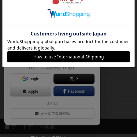
ボードゲームを検索する
自分のデータを管理しませんか？
約75,000人
がボドゲーマを利用中！
ボードゲームの新着レビュー
遊んだボードゲームを記録する
ボードゲーム会情報
気になるゲームのレビューを読む
お気に入り作品・所有リストの共
メカニクス特集
有
掲示板・トピックス
ログイン / 会員登録（10秒）
Google
X
ボドとも・会員一覧
Apple
Facebook
ボードゲーム業界コラム
または
ボドゲーマご利用案内
メールで会員登録
ボードゲーム通販