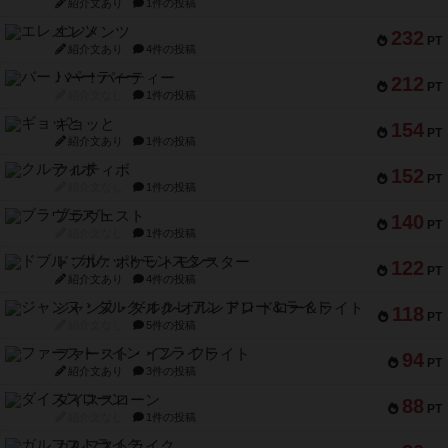
紹介文あり
1件の投稿
エレメンツ
232
PT
紹介文あり
4件の投稿
バー！パーティー
212
PT
紹介文なし
1件の投稿
ギョッと
154
PT
紹介文あり
1件の投稿
クルティボ
152
PT
紹介文なし
1件の投稿
ブラヴェスト
140
PT
紹介文なし
1件の投稿
ドブル：ポケットモンスター
122
PT
紹介文あり
4件の投稿
ジャンヌ・ダルク-オルレアン ドロー＆ライト
118
PT
紹介文なし
5件の投稿
ファースト・イン・フライト
94
PT
紹介文あり
3件の投稿
ダイススローン
88
PT
紹介文なし
1件の投稿
ガルフストライク