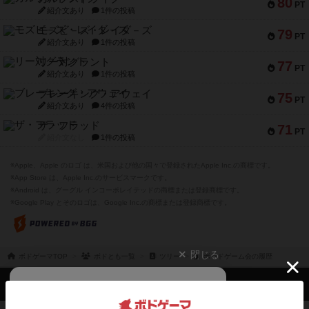
80
PT
紹介文あり
1件の投稿
モズビ－ズ・レイダ－ズ
79
PT
紹介文あり
1件の投稿
リー対グラント
77
PT
紹介文あり
1件の投稿
ブレーキング・アウェイ
75
PT
紹介文あり
4件の投稿
ザ・フラッド
71
PT
紹介文なし
1件の投稿
※Apple、Apple のロゴ は、米国および他の国々で登録されたApple Inc.の商標です。
※App Store は、Apple Inc.のサービスマークです。
※Android は、グーグル インコーポレイテッドの商標または登録商標です。
※Google Play とそのロゴは、Google Inc.の商標または登録商標です。
閉じる
ボドゲーマTOP
ボドとも一覧
ツリー
ボードゲーム会の履歴
ボドゲーマTOP
ボードゲームのプレイ履歴を記録し
て、