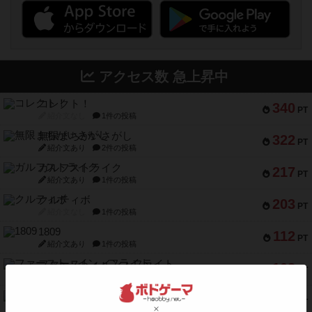
アクセス数 急上昇中
コレクト！
340
PT
紹介文なし
1件の投稿
無限まちがいさがし
322
PT
紹介文あり
2件の投稿
ガルフストライク
217
PT
紹介文あり
1件の投稿
クルティボ
203
PT
紹介文なし
1件の投稿
1809
112
PT
紹介文あり
1件の投稿
ファースト・イン・フライト
108
PT
紹介文あり
3件の投稿
モズビ－ズ・レイダ－ズ
94
PT
紹介文あり
1件の投稿