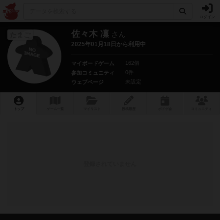
ログイン
佐々木 凜
さん
たまご
2025年01月18日から利用中
162個
マイボードゲーム
0件
参加コミュニティ
未設定
ウェブページ
トップ
ゲーム一覧
マイリスト
投稿履歴
ボ
ドゲ
会
コミュニティ
登録されていません