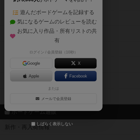
ボードゲームの新着レビュー
遊んだボードゲームを記録する
ボードゲーム会情報
気になるゲームのレビューを読む
お気に入り作品・所有リストの共
メカニクス特集
有
掲示板・トピックス
ログイン / 会員登録（10秒）
Google
X
ボドとも・会員一覧
Apple
Facebook
ボードゲーム業界コラム
または
ボドゲーマご利用案内
メールで会員登録
ボードゲーム通販
しばらく表示しない
新作・再入荷情報