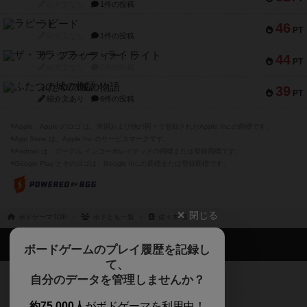
紹介文なし
1件の投稿
ラピード
46
PT
紹介文なし
1件の投稿
ザ・フラッフィー・ライト
44
PT
紹介文なし
0件の投稿
ふたつの城の物語
39
PT
紹介文あり
6件の投稿
※Apple、Apple のロゴ は、米国および他の国々で登録されたApple Inc.の商標です。
※App Store は、Apple Inc.のサービスマークです。
※Android は、グーグル インコーポレイテッドの商標または登録商標です。
※Google Play とそのロゴは、Google Inc.の商標または登録商標です。
閉じる
ボドゲーマTOP
ボドとも一覧
佐々木 凜
ボドゲーマTOP
ボードゲームのプレイ履歴を記録し
て、
ボードゲームを検索する
自分のデータを管理しませんか？
約75,000人
がボドゲーマを利用中！