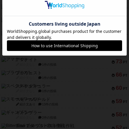
テンプテーション
79
PT
紹介文なし
2件の投稿
インドネシア
78
PT
紹介文あり
2件の投稿
宵と暁の呪文書
75
PT
紹介文あり
8件の投稿
リスボン・トラム 28
73
PT
紹介文あり
9件の投稿
アマナイト
73
PT
紹介文なし
1件の投稿
ブラヴェスト
66
PT
紹介文なし
1件の投稿
スペクタキュラー
60
PT
紹介文なし
1件の投稿
スモールワールド
59
PT
紹介文あり
13件の投稿
ギャンブラー
58
PT
紹介文なし
2件の投稿
Bitter End ブタペスト救出作戦
52
PT