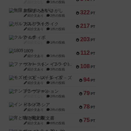
紹介文なし
1件の投稿
無限まちがいさがし
322
PT
紹介文あり
2件の投稿
ガルフストライク
217
PT
紹介文あり
1件の投稿
クルティボ
203
PT
紹介文なし
1件の投稿
1809
112
PT
紹介文あり
1件の投稿
ファースト・イン・フライト
108
PT
紹介文あり
3件の投稿
モズビ－ズ・レイダ－ズ
94
PT
紹介文あり
1件の投稿
テンプテーション
79
PT
紹介文なし
2件の投稿
インドネシア
78
PT
紹介文あり
2件の投稿
宵と暁の呪文書
75
PT
紹介文あり
8件の投稿