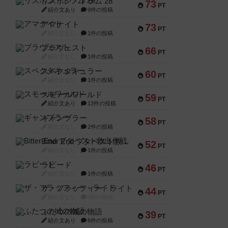
リスボン・トラム 28
73
PT
紹介文あり
9件の投稿
アマナイト
73
PT
紹介文なし
1件の投稿
ブラヴェスト
66
PT
紹介文なし
1件の投稿
スペクタキュラー
60
PT
紹介文なし
1件の投稿
スモールワールド
59
PT
紹介文あり
13件の投稿
ギャンブラー
58
PT
紹介文なし
2件の投稿
Bitter End ブタペスト救出作戦
52
PT
紹介文なし
1件の投稿
ラピード
46
PT
紹介文なし
1件の投稿
ザ・フラッフィー・ライト
44
PT
紹介文なし
0件の投稿
ふたつの城の物語
39
PT
紹介文あり
6件の投稿