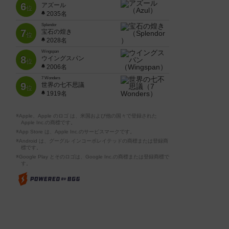
6
アズール
位
2035名
Splendor
7
宝石の煌き
位
2028名
Wingspan
8
ウイングスパン
位
2006名
7 Wonders
9
世界の七不思議
位
1919名
※Apple、Apple のロゴ は、米国および他の国々で登録された
Apple Inc.の商標です。
※App Store は、Apple Inc.のサービスマークです。
※Android は、グーグル インコーポレイテッドの商標または登録商
標です。
※Google Play とそのロゴは、Google Inc.の商標または登録商標で
す。