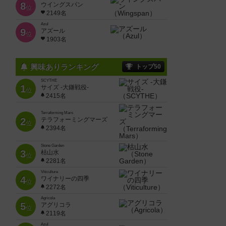
8
ウイングスパン
位
2149名
Azul
9
アズール
位
1903名
興味ありランキング
トップ50
SCYTHE
1
サイズ -大鎌戦役-
位
2415名
Terraforming Mars
2
テラフォーミングマーズ
位
2394名
Stone Garden
3
枯山水
位
2281名
Viticulture
4
ワイナリーの四季
位
2272名
Agricola
5
アグリコラ
位
2119名
Azul