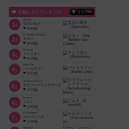
お気に入りランキング
トップ50
Splendor
1
宝石の煌き
位
4040名
Die Siedler von Catan
2
カタン
位
3616名
Dominion
3
ドミニオン
位
2528名
Battle Line
4
バトルライン
位
2377名
Terraforming Mars
5
テラフォーミングマーズ
位
2370名
6 nimmt!
6
ニムト
位
2201名
Carcassonne
7
カルカソンヌ
位
2190名
Wingspan