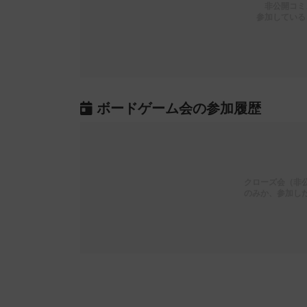
非公開コミ
参加している
ボードゲーム会の参加履歴
クローズ会（非
のみか、参加し