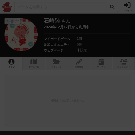
ログイン
石崎陸
さん
たまご
2024年12月17日から利用中
1個
マイボードゲーム
0件
参加コミュニティ
未設定
ウェブページ
トップ
ゲーム一覧
マイリスト
投稿履歴
ボ
ドゲ
会
コミュニティ
登録されていません