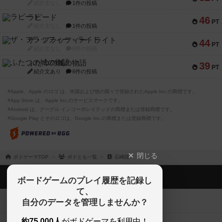
紹介文なし
1件の投稿
ラピード
46
PT
紹介文なし
1件の投稿
ザ・フラッフィー・ライト
44
PT
紹介文なし
0件の投稿
ふたつの城の物語
39
PT
紹介文あり
6件の投稿
※Apple、Apple のロゴ は、米国および他の国々で登録されたApple Inc.の商標です。
※App Store は、Apple Inc.のサービスマークです。
※Android は、グーグル インコーポレイテッドの商標または登録商標です。
※Google Play とそのロゴは、Google Inc.の商標または登録商標です。
閉じる
ボドゲーマTOP
ボドとも一覧
石崎陸
ボドゲーマTOP
ボードゲームのプレイ履歴を記録し
て、
ボードゲームを検索する
自分のデータを管理しませんか？
約75,000人
がボドゲーマを利用中！