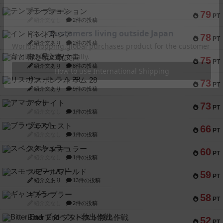
テンプテーション
79
PT
紹介文なし
2件の投稿
インドネシア
78
PT
紹介文あり
2件の投稿
宵と暁の呪文書
75
PT
紹介文あり
8件の投稿
リスボン・トラム 28
73
PT
紹介文あり
9件の投稿
アマナイト
73
PT
紹介文なし
1件の投稿
ブラヴェスト
66
PT
紹介文なし
1件の投稿
スペクタキュラー
60
PT
紹介文なし
1件の投稿
スモールワールド
59
PT
紹介文あり
13件の投稿
ギャンブラー
58
PT
紹介文なし
2件の投稿
Bitter End ブタペスト救出作戦
52
PT