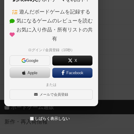
ボードゲームの新着レビュー
遊んだボードゲームを記録する
ボードゲーム会情報
気になるゲームのレビューを読む
お気に入り作品・所有リストの共
メカニクス特集
有
掲示板・トピックス
ログイン / 会員登録（10秒）
Google
X
ボドとも・会員一覧
Apple
Facebook
ボードゲーム業界コラム
または
ボドゲーマご利用案内
メールで会員登録
ボードゲーム通販
しばらく表示しない
新作・再入荷情報