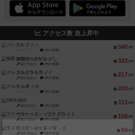
アクセス数 急上昇中
コレクト！
340
PT
紹介文なし
1件の投稿
無限まちがいさがし
322
PT
紹介文あり
2件の投稿
ガルフストライク
217
PT
紹介文あり
1件の投稿
クルティボ
203
PT
紹介文なし
1件の投稿
1809
112
PT
紹介文あり
1件の投稿
ファースト・イン・フライト
108
PT
紹介文あり
3件の投稿
モズビ－ズ・レイダ－ズ
94
PT
紹介文あり
1件の投稿