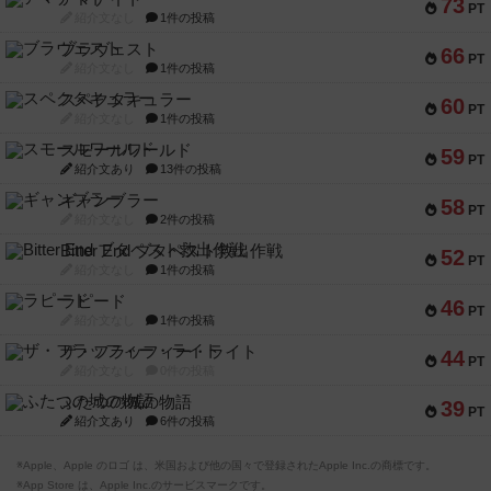
73
PT
紹介文なし
1件の投稿
ブラヴェスト
66
PT
紹介文なし
1件の投稿
スペクタキュラー
60
PT
紹介文なし
1件の投稿
スモールワールド
59
PT
紹介文あり
13件の投稿
ギャンブラー
58
PT
紹介文なし
2件の投稿
Bitter End ブタペスト救出作戦
52
PT
紹介文なし
1件の投稿
ラピード
46
PT
紹介文なし
1件の投稿
ザ・フラッフィー・ライト
44
PT
紹介文なし
0件の投稿
ふたつの城の物語
39
PT
紹介文あり
6件の投稿
※Apple、Apple のロゴ は、米国および他の国々で登録されたApple Inc.の商標です。
※App Store は、Apple Inc.のサービスマークです。