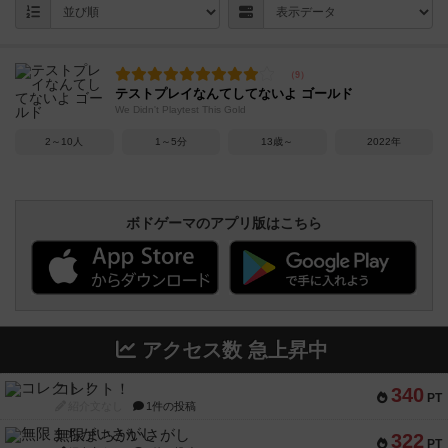
テストプレイなんてしてないよ ゴールド
We Didn't Playtest This Gold
2～10人
1～5分
13歳～
2022年
ボドゲーマのアプリ版はこちら
アクセス数 急上昇中
コレクト！
340
PT
紹介文なし
1件の投稿
無限まちがいさがし
322
PT