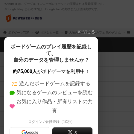
※Android は、グーグル インコーポレイテッドの商標または登録商標です。
※Google Play とそのロゴは、Google Inc.の商標または登録商標です。
閉じる
ボドゲーマTOP
ボドとも一覧
大垣のボードゲームカフェ 黒やぎさん
マ
ボドゲーマTOP
ボードゲームのプレイ履歴を記録し
て、
ボードゲームを検索する
自分のデータを管理しませんか？
約75,000人
がボドゲーマを利用中！
ボードゲームの新着レビュー
遊んだボードゲームを記録する
ボードゲーム会情報
気になるゲームのレビューを読む
お気に入り作品・所有リストの共
メカニクス特集
有
掲示板・トピックス
ログイン / 会員登録（10秒）
Google
X