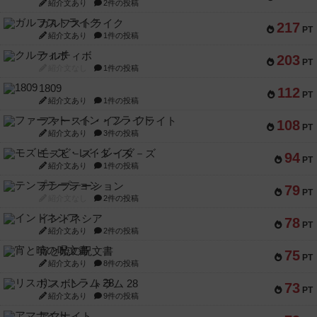
紹介文あり
2件の投稿
ガルフストライク
217
PT
紹介文あり
1件の投稿
クルティボ
203
PT
紹介文なし
1件の投稿
1809
112
PT
紹介文あり
1件の投稿
ファースト・イン・フライト
108
PT
紹介文あり
3件の投稿
モズビ－ズ・レイダ－ズ
94
PT
紹介文あり
1件の投稿
テンプテーション
79
PT
紹介文なし
2件の投稿
インドネシア
78
PT
紹介文あり
2件の投稿
宵と暁の呪文書
75
PT
紹介文あり
8件の投稿
リスボン・トラム 28
73
PT
紹介文あり
9件の投稿
アマナイト