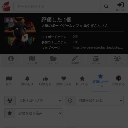
ログイン
評価した 1個
皇帝
大垣のボードゲームカフェ 黒やぎさん さん
0個
マイボードゲーム
1件
参加コミュニティ
https://yorozuyadaichan.jimdosite.com
ウェブページ
トップ
ゲーム一覧
マイリスト
投稿履歴
ボ
ドゲ
会
コミュニティ
評価したゲ
全て
興味あり
経験あり
お気に入り
持ってる
比較する
ーム