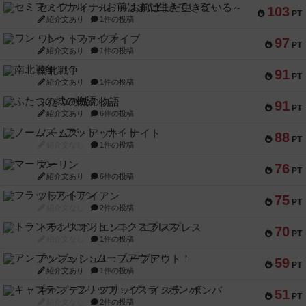
セミファイナル ～お前はまだ生きている～
103
PT
紹介文あり
1件の投稿
ワン・トゥ・ファイブ
97
PT
紹介文あり
1件の投稿
南北戦争
91
PT
紹介文あり
1件の投稿
ふたつの城の物語
91
PT
紹介文あり
6件の投稿
ノームズ・アット・ナイト
88
PT
紹介文なし
1件の投稿
マーリン
76
PT
紹介文あり
6件の投稿
フラットアイアン
75
PT
紹介文なし
2件の投稿
トランスオリエント・エクスプレス
70
PT
紹介文なし
1件の投稿
アンブッシュ！：ムーブアウト！
59
PT
紹介文あり
1件の投稿
キャプテン・フリップ：イスラ・ボンバ
51
PT
紹介文なし
2件の投稿