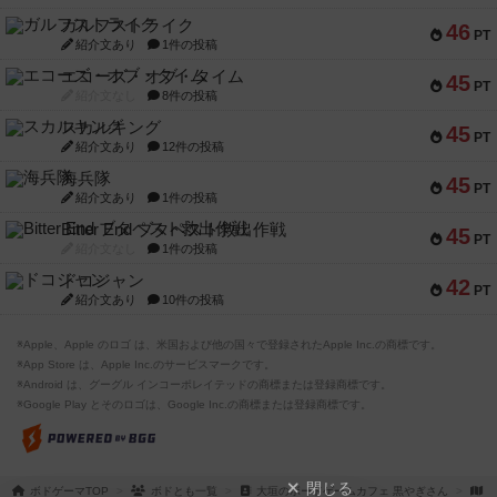
ガルフストライク
46
PT
紹介文あり
1件の投稿
エコーズ・オブ・タイム
45
PT
紹介文なし
8件の投稿
スカルキング
45
PT
紹介文あり
12件の投稿
海兵隊
45
PT
紹介文あり
1件の投稿
Bitter End ブタペスト救出作戦
45
PT
紹介文なし
1件の投稿
ドコジャン
42
PT
紹介文あり
10件の投稿
※Apple、Apple のロゴ は、米国および他の国々で登録されたApple Inc.の商標です。
※App Store は、Apple Inc.のサービスマークです。
※Android は、グーグル インコーポレイテッドの商標または登録商標です。
※Google Play とそのロゴは、Google Inc.の商標または登録商標です。
閉じる
ボドゲーマTOP
ボドとも一覧
大垣のボードゲームカフェ 黒やぎさん
マ