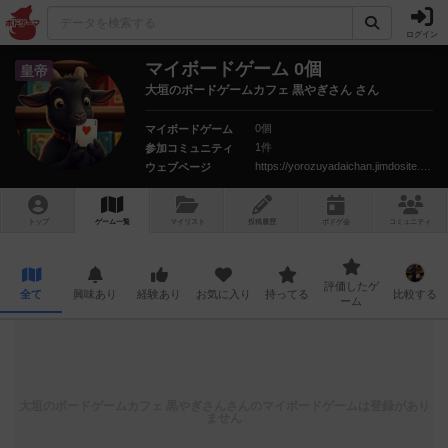
ログイン
マイボードゲーム 0個
皇帝
大垣のボードゲームカフェ 黒やぎさん さん
0個
マイボードゲーム
1件
参加コミュニティ
https://yorozuyadaichan.jimdosite.com
ウェブページ
トップ
ゲーム一覧
マイリスト
投稿履歴
ボ
ドゲ
会
コミュニティ
評価したゲ
全て
興味あり
経験あり
お気に入り
持ってる
比較する
ーム
大垣のボードゲームカフェ 黒やぎさん
さんのマイボードゲームは登録があり
ません