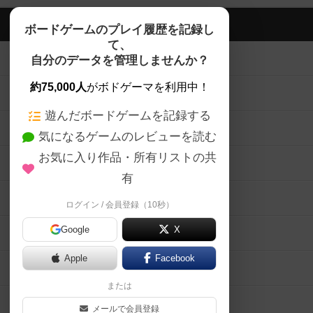
ボドゲーマTOP
ボードゲームのプレイ履歴を記録し
て、
ボードゲームを検索する
自分のデータを管理しませんか？
約75,000人
がボドゲーマを利用中！
ボードゲームの新着レビュー
遊んだボードゲームを記録する
ボードゲーム会情報
気になるゲームのレビューを読む
お気に入り作品・所有リストの共
メカニクス特集
有
掲示板・トピックス
ログイン / 会員登録（10秒）
Google
X
ボドとも・会員一覧
Apple
Facebook
ボードゲーム業界コラム
または
ボドゲーマご利用案内
メールで会員登録