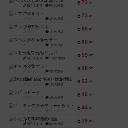
リスボン・トラム 28
73
PT
紹介文あり
9件の投稿
アマナイト
73
PT
紹介文なし
1件の投稿
ブラヴェスト
66
PT
紹介文なし
1件の投稿
スペクタキュラー
60
PT
紹介文なし
1件の投稿
スモールワールド
59
PT
紹介文あり
13件の投稿
ギャンブラー
58
PT
紹介文なし
2件の投稿
Bitter End ブタペスト救出作戦
52
PT
紹介文なし
1件の投稿
ラピード
46
PT
紹介文なし
1件の投稿
ザ・フラッフィー・ライト
44
PT
紹介文なし
0件の投稿
ふたつの城の物語
39
PT
紹介文あり
6件の投稿