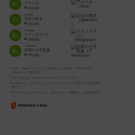
6
アズール
位
2034名
Splendor
7
宝石の煌き
位
2028名
Wingspan
8
ウイングスパン
位
2006名
7 Wonders
9
世界の七不思議
位
1919名
※Apple、Apple のロゴ は、米国および他の国々で登録された
Apple Inc.の商標です。
※App Store は、Apple Inc.のサービスマークです。
※Android は、グーグル インコーポレイテッドの商標または登録商
標です。
※Google Play とそのロゴは、Google Inc.の商標または登録商標で
す。