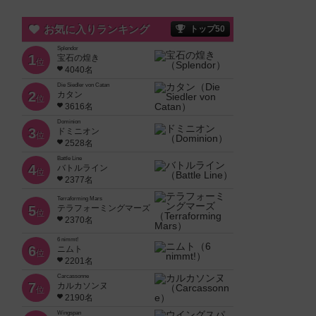
お気に入りランキング
トップ50
Splendor
1
宝石の煌き
位
4040名
Die Siedler von Catan
2
カタン
位
3616名
Dominion
3
ドミニオン
位
2528名
Battle Line
4
バトルライン
位
2377名
Terraforming Mars
5
テラフォーミングマーズ
位
2370名
6 nimmt!
6
ニムト
位
2201名
Carcassonne
7
カルカソンヌ
位
2190名
Wingspan