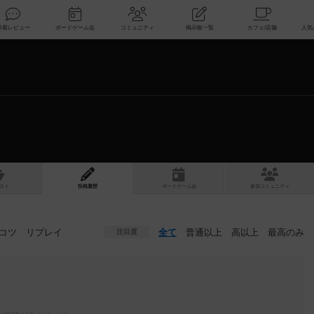
索
新着レビュー
ボードゲーム会
コミュニティ
掲示板一覧
スト
投稿履歴
ボ
ー
ドゲ
ーム
会
参加
コミュニティ
コツ
リプレイ
全て
普通以上
高以上
最高のみ
注目度