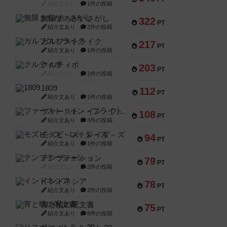
紹介文なし
1件の投稿
無限まちがいさがし
322
PT
紹介文あり
2件の投稿
ガルフストライク
217
PT
紹介文あり
1件の投稿
クルティボ
203
PT
紹介文なし
1件の投稿
1809
112
PT
紹介文あり
1件の投稿
ファースト・イン・フライト
108
PT
紹介文あり
3件の投稿
モズビ－ズ・レイダ－ズ
94
PT
紹介文あり
1件の投稿
テンプテーション
79
PT
紹介文なし
2件の投稿
インドネシア
78
PT
紹介文あり
2件の投稿
宵と暁の呪文書
75
PT
紹介文あり
8件の投稿