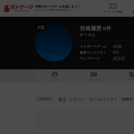
世界のボードゲームを楽しもう！
ボードゲーム専門の総合情報サイト
データベース
検
大臣
投稿履歴 0件
かつ さん
28個
マイボードゲーム
8件
参加コミュニティ
未設定
ウェブページ
トップ
マイボードゲーム
マイリ
全て
レビュー
ルール
/インスト
戦略
や
投稿種別