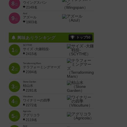
8
ウイングスパン
位
2149名
Azul
9
アズール
位
1903名
興味ありランキング
トップ50
SCYTHE
1
サイズ -大鎌戦役-
位
2415名
Terraforming Mars
2
テラフォーミングマーズ
位
2394名
Stone Garden
3
枯山水
位
2281名
Viticulture
4
ワイナリーの四季
位
2272名
Agricola
5
アグリコラ
位
2119名
Azul