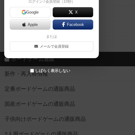
ログイン / 会員登録（10秒）
Google
X
ボドとも・会員一覧
Apple
Facebook
ボードゲーム業界コラム
または
ボドゲーマご利用案内
メールで会員登録
ボードゲーム通販
しばらく表示しない
新作・再入荷情報
定番ボードゲームの通販商品
国産ボードゲームの通販商品
子供向けボードゲームの通販商品
2人用ボードゲームの通販商品