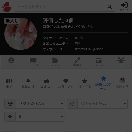
ログイン
評価した 0個
新入り
監督@大阪石橋★ボドゲ会 さん
542個
マイボードゲーム
0件
参加コミュニティ
https://lit.link/jellicles
ウェブページ
トップ
ゲーム一覧
マイリスト
投稿履歴
ボ
ドゲ
会
コミュニティ
評価したゲ
全て
興味あり
経験あり
お気に入り
持ってる
比較する
ーム