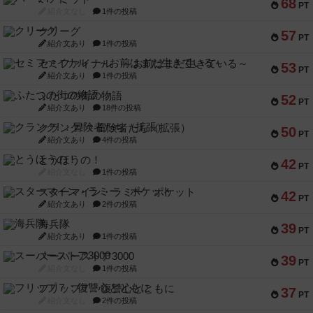
68
PT
紹介文なし
1件の投稿
クリーグ
57
PT
紹介文あり
1件の投稿
セミファイナル ～お前はまだ生きている～
53
PT
紹介文あり
1件の投稿
ふたつの街の物語
52
PT
紹介文あり
18件の投稿
クランク! ：冒険者たち（拡張）
50
PT
紹介文あり
4件の投稿
とうほうの！
42
PT
紹介文なし
1件の投稿
スターマイン・ラミー ポケット
42
PT
紹介文あり
2件の投稿
海兵隊
39
PT
紹介文あり
1件の投稿
スーパーストア3000
39
PT
紹介文なし
1件の投稿
フリップ７：復讐心とともに
37
PT
紹介文なし
2件の投稿