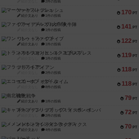
紹介文なし
2件の投稿
マーケットフレッシュ
170
PT
紹介文あり
1件の投稿
ファイアー・ブルズ / 火牛陣
141
PT
紹介文なし
1件の投稿
ワン・トゥ・ファイブ
122
PT
紹介文あり
1件の投稿
トランスオリエント・エクスプレス
119
PT
紹介文なし
1件の投稿
フラットアイアン
118
PT
紹介文なし
2件の投稿
エコーズ・オブ・タイム
118
PT
紹介文なし
8件の投稿
南北戦争
79
PT
紹介文あり
1件の投稿
キャプテン・フリップ：イスラ・ボンバ
72
PT
紹介文なし
2件の投稿
メメントオンラインタクティクス
70
PT
紹介文あり
4件の投稿
パーミッド