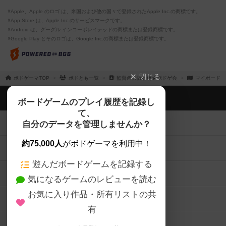
※Apple、Apple のロゴ は、米国および他の国々で登録されたApple Inc.の商標です。
※App Store は、Apple Inc.のサービスマークです。
※Android は、グーグル インコーポレイテッドの商標または登録商標です。
※Google Play とそのロゴは、Google Inc.の商標または登録商標です。
閉じる
ボドゲーマTOP
ボドとも一覧
監督@大阪石橋★ボドゲ会
マイボードゲ
ボドゲーマTOP
ボードゲームのプレイ履歴を記録し
て、
ボードゲームを検索する
自分のデータを管理しませんか？
約75,000人
がボドゲーマを利用中！
ボードゲームの新着レビュー
遊んだボードゲームを記録する
ボードゲーム会情報
気になるゲームのレビューを読む
お気に入り作品・所有リストの共
メカニクス特集
有
掲示板・トピックス