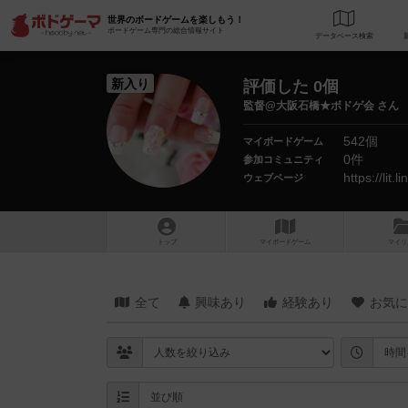
世界のボードゲームを楽しもう！
ボードゲーム専門の総合情報サイト
データベース
検
新入り
評価した 0個
監督@大阪石橋★ボドゲ会 さん
542個
マイボードゲーム
0件
参加コミュニティ
https://lit.li
ウェブページ
トップ
マイボードゲーム
マイリ
全て
興味あり
経験あり
お気に