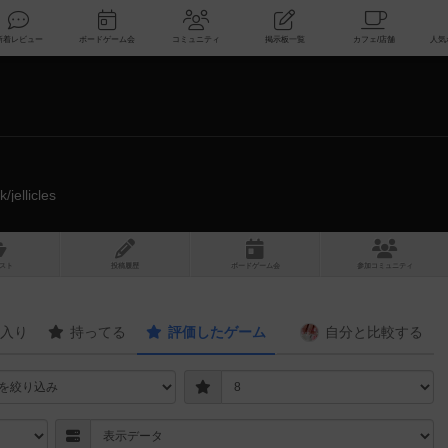
索
新着レビュー
ボードゲーム会
コミュニティ
掲示板一覧
nk/jellicles
スト
投稿履歴
ボ
ー
ドゲ
ーム
会
参加
コミュニティ
入り
持ってる
評価したゲーム
自分と
比較する