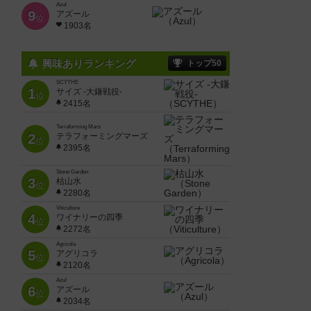
Azul
9
アズール
位
1903名
興味ありランキング
トップ50
SCYTHE
1
サイズ -大鎌戦役-
位
2415名
Terraforming Mars
2
テラフォーミングマーズ
位
2395名
Stone Garden
3
枯山水
位
2280名
Viticulture
4
ワイナリーの四季
位
2272名
Agricola
5
アグリコラ
位
2120名
Azul
6
アズール
位
2034名