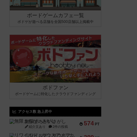
ボードゲームカフェ一覧
ボドゲが遊べる店舗を全国500店舗以上掲載中
ボドファン
ボードゲームに特化したクラウドファンディング
アクセス数 急上昇中
無限まちがいさがし
574
PT
紹介文あり
2件の投稿
リワイルド：サウスアメリカ