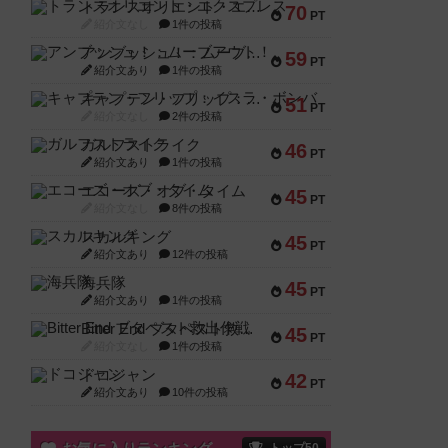
トランスオリエント・エクスプレス
70
PT
紹介文なし
1件の投稿
アンブッシュ！：ムーブアウト！
59
PT
紹介文あり
1件の投稿
キャプテン・フリップ：イスラ・ボンバ
51
PT
紹介文なし
2件の投稿
ガルフストライク
46
PT
紹介文あり
1件の投稿
エコーズ・オブ・タイム
45
PT
紹介文なし
8件の投稿
スカルキング
45
PT
紹介文あり
12件の投稿
海兵隊
45
PT
紹介文あり
1件の投稿
Bitter End ブタペスト救出作戦
45
PT
紹介文なし
1件の投稿
ドコジャン
42
PT
紹介文あり
10件の投稿