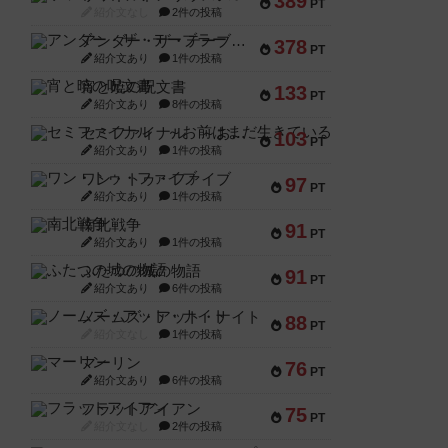
389
PT
紹介文なし
2件の投稿
アンダー・ザ・テーブラー
378
PT
紹介文あり
1件の投稿
宵と暁の呪文書
133
PT
紹介文あり
8件の投稿
セミファイナル ～お前はまだ生きている～
103
PT
紹介文あり
1件の投稿
ワン・トゥ・ファイブ
97
PT
紹介文あり
1件の投稿
南北戦争
91
PT
紹介文あり
1件の投稿
ふたつの城の物語
91
PT
紹介文あり
6件の投稿
ノームズ・アット・ナイト
88
PT
紹介文なし
1件の投稿
マーリン
76
PT
紹介文あり
6件の投稿
フラットアイアン
75
PT
紹介文なし
2件の投稿