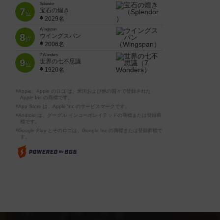
Splendor
7
宝石の煌き
位
2029名
Wingspan
8
ウイングスパン
位
2006名
7 Wonders
9
世界の七不思議
位
1920名
※Apple、Apple のロゴ は、米国および他の国々で登録された
Apple Inc.の商標です。
※App Store は、Apple Inc.のサービスマークです。
※Android は、グーグル インコーポレイテッドの商標または登録商
標です。
※Google Play とそのロゴは、Google Inc.の商標または登録商標で
す。