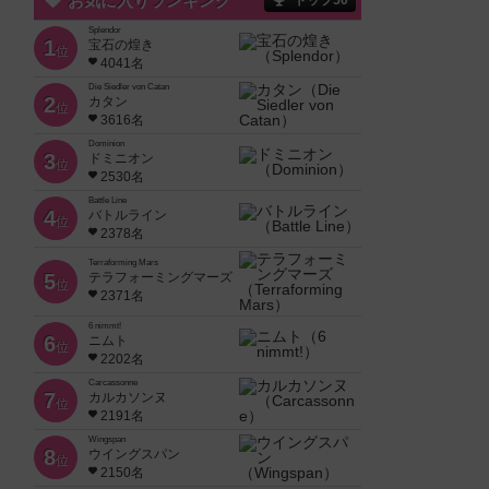
お気に入りランキング
トップ50
Splendor
1
宝石の煌き
位
4041名
Die Siedler von Catan
2
カタン
位
3616名
Dominion
3
ドミニオン
位
2530名
Battle Line
4
バトルライン
位
2378名
Terraforming Mars
5
テラフォーミングマーズ
位
2371名
6 nimmt!
6
ニムト
位
2202名
Carcassonne
7
カルカソンヌ
位
2191名
Wingspan
8
ウイングスパン
位
2150名