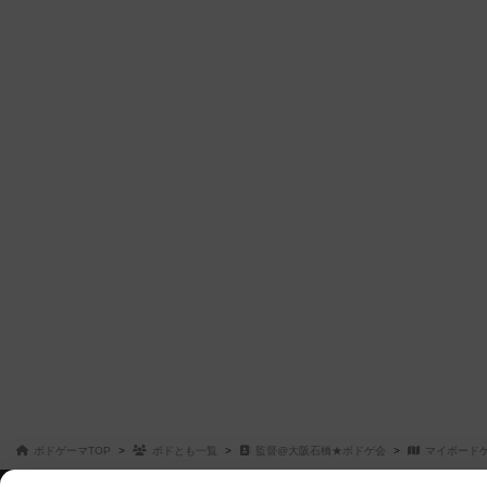
ボドゲーマTOP
ボドとも一覧
監督@大阪石橋★ボドゲ会
マイボード