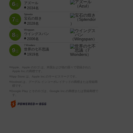
6
アズール
位
2034名
Splendor
7
宝石の煌き
位
2028名
Wingspan
8
ウイングスパン
位
2006名
7 Wonders
9
世界の七不思議
位
1919名
※Apple、Apple のロゴ は、米国および他の国々で登録された
Apple Inc.の商標です。
※App Store は、Apple Inc.のサービスマークです。
※Android は、グーグル インコーポレイテッドの商標または登録商
標です。
※Google Play とそのロゴは、Google Inc.の商標または登録商標で
す。