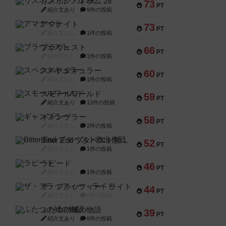
リスボン・トラム 28
73
PT
紹介文あり
9件の投稿
アマナイト
73
PT
紹介文なし
1件の投稿
ブラヴェスト
66
PT
紹介文なし
1件の投稿
スペクタキュラー
60
PT
紹介文なし
1件の投稿
スモールワールド
59
PT
紹介文あり
13件の投稿
ギャンブラー
58
PT
紹介文なし
2件の投稿
Bitter End ブタペスト救出作戦
52
PT
紹介文なし
1件の投稿
ラピード
46
PT
紹介文なし
1件の投稿
ザ・フラッフィー・ライト
44
PT
紹介文なし
0件の投稿
ふたつの城の物語
39
PT
紹介文あり
6件の投稿