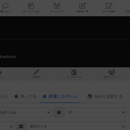
索
新着レビュー
ボードゲーム会
コミュニティ
掲示板一覧
nk/jellicles
スト
投稿履歴
ボ
ー
ドゲ
ーム
会
参加
コミュニティ
入り
持ってる
評価したゲーム
自分と
比較する