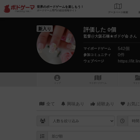
世界のボードゲームを楽しもう！
ボードゲーム専門の総合情報サイト
データベース
検
新入り
評価した 0個
監督@大阪石橋★ボドゲ会 さん
542個
マイボードゲーム
0件
参加コミュニティ
https://lit.li
ウェブページ
トップ
マイボードゲーム
マイリ
全て
興味あり
経験あり
お気に