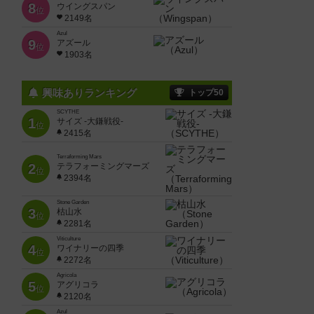
8
ウイングスパン
位
2149名
Azul
9
アズール
位
1903名
興味ありランキング
トップ50
SCYTHE
1
サイズ -大鎌戦役-
位
2415名
Terraforming Mars
2
テラフォーミングマーズ
位
2394名
Stone Garden
3
枯山水
位
2281名
Viticulture
4
ワイナリーの四季
位
2272名
Agricola
5
アグリコラ
位
2120名
Azul