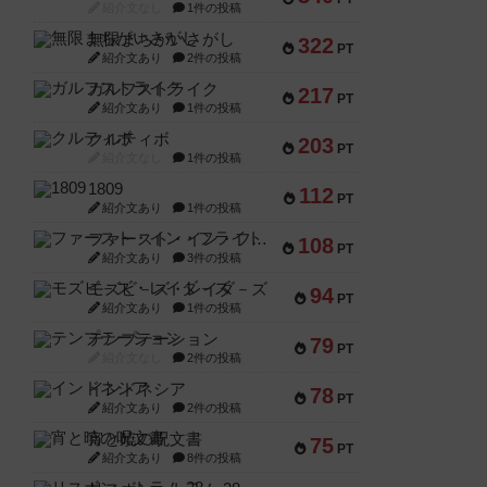
紹介文なし
1件の投稿
無限まちがいさがし
322
PT
紹介文あり
2件の投稿
ガルフストライク
217
PT
紹介文あり
1件の投稿
クルティボ
203
PT
紹介文なし
1件の投稿
1809
112
PT
紹介文あり
1件の投稿
ファースト・イン・フライト
108
PT
紹介文あり
3件の投稿
モズビ－ズ・レイダ－ズ
94
PT
紹介文あり
1件の投稿
テンプテーション
79
PT
紹介文なし
2件の投稿
インドネシア
78
PT
紹介文あり
2件の投稿
宵と暁の呪文書
75
PT
紹介文あり
8件の投稿