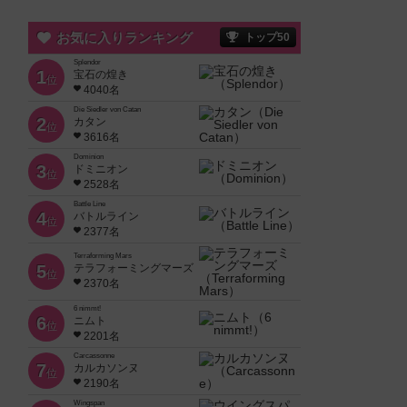
お気に入りランキング
トップ50
Splendor
1
宝石の煌き
位
4040名
Die Siedler von Catan
2
カタン
位
3616名
Dominion
3
ドミニオン
位
2528名
Battle Line
4
バトルライン
位
2377名
Terraforming Mars
5
テラフォーミングマーズ
位
2370名
6 nimmt!
6
ニムト
位
2201名
Carcassonne
7
カルカソンヌ
位
2190名
Wingspan