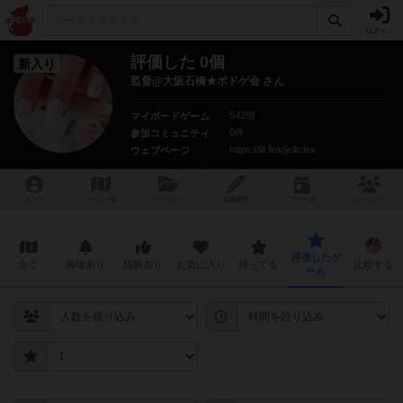
ログイン
評価した 0個
新入り
監督@大阪石橋★ボドゲ会 さん
542個
マイボードゲーム
0件
参加コミュニティ
https://lit.link/jellicles
ウェブページ
トップ
ゲーム一覧
マイリスト
投稿履歴
ボ
ドゲ
会
コミュニティ
評価したゲ
全て
興味あり
経験あり
お気に入り
持ってる
比較する
ーム