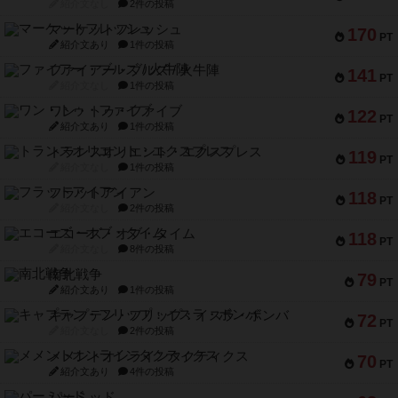
紹介文なし
2件の投稿
マーケットフレッシュ
170
PT
紹介文あり
1件の投稿
ファイアー・ブルズ / 火牛陣
141
PT
紹介文なし
1件の投稿
ワン・トゥ・ファイブ
122
PT
紹介文あり
1件の投稿
トランスオリエント・エクスプレス
119
PT
紹介文なし
1件の投稿
フラットアイアン
118
PT
紹介文なし
2件の投稿
エコーズ・オブ・タイム
118
PT
紹介文なし
8件の投稿
南北戦争
79
PT
紹介文あり
1件の投稿
キャプテン・フリップ：イスラ・ボンバ
72
PT
紹介文なし
2件の投稿
メメントオンラインタクティクス
70
PT
紹介文あり
4件の投稿
パーミッド