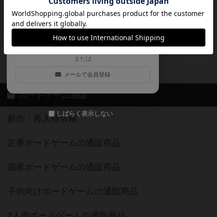
ログイン / 会員登録（10秒）
Google
X
ボドとも・会員一覧
Apple
Facebook
ボードゲーム業界コラム
または
ボドゲーマご利用案内
メールで会員登録
ボードゲーム通販
しばらく表示しない
新作・再入荷情報
定番ボードゲームの通販商品
国産ボードゲームの通販商品
子供向けボードゲームの通販商品
2人用ボードゲームの通販商品