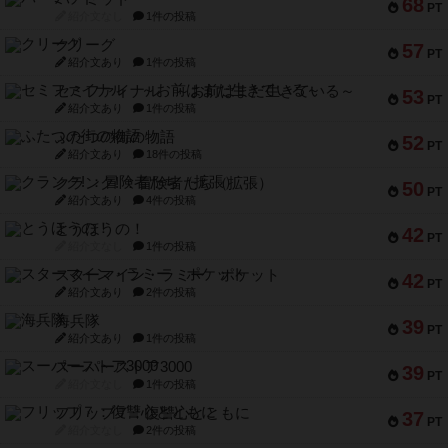
68
PT
紹介文なし
1件の投稿
クリーグ
57
PT
紹介文あり
1件の投稿
セミファイナル ～お前はまだ生きている～
53
PT
紹介文あり
1件の投稿
ふたつの街の物語
52
PT
紹介文あり
18件の投稿
クランク! ：冒険者たち（拡張）
50
PT
紹介文あり
4件の投稿
とうほうの！
42
PT
紹介文なし
1件の投稿
スターマイン・ラミー ポケット
42
PT
紹介文あり
2件の投稿
海兵隊
39
PT
紹介文あり
1件の投稿
スーパーストア3000
39
PT
紹介文なし
1件の投稿
フリップ７：復讐心とともに
37
PT
紹介文なし
2件の投稿