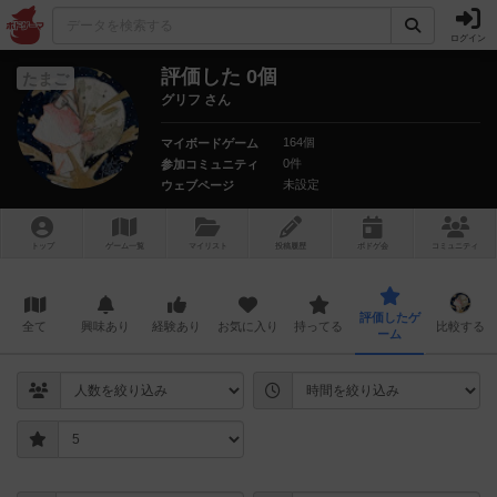
ログイン
評価した 0個
たまご
グリフ さん
164個
マイボードゲーム
0件
参加コミュニティ
未設定
ウェブページ
トップ
ゲーム一覧
マイリスト
投稿履歴
ボ
ドゲ
会
コミュニティ
評価したゲ
全て
興味あり
経験あり
お気に入り
持ってる
比較する
ーム