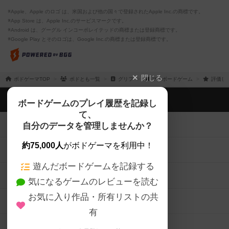
※Apple、Apple のロゴ は、米国および他の国々で登録されたApple Inc.の商標です。
※App Store は、Apple Inc.のサービスマークです。
※Android は、グーグル インコーポレイテッドの商標または登録商標です。
※Google Play とそのロゴは、Google Inc.の商標または登録商標です。
閉じる
ボドゲーマTOP
ボドとも一覧
グリフ
マイボードゲーム
評価し
ボドゲーマTOP
ボードゲームのプレイ履歴を記録し
て、
ボードゲームを検索する
自分のデータを管理しませんか？
約75,000人
がボドゲーマを利用中！
ボードゲームの新着レビュー
遊んだボードゲームを記録する
ボードゲーム会情報
気になるゲームのレビューを読む
お気に入り作品・所有リストの共
メカニクス特集
有
掲示板・トピックス