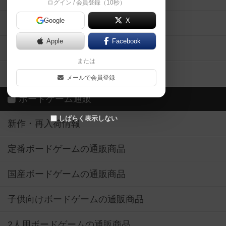
ログイン / 会員登録（10秒）
Google
X
ボドとも・会員一覧
Apple
Facebook
ボードゲーム業界コラム
または
ボドゲーマご利用案内
メールで会員登録
ボードゲーム通販
しばらく表示しない
新作・再入荷情報
定番ボードゲームの通販商品
国産ボードゲームの通販商品
子供向けボードゲームの通販商品
2人用ボードゲームの通販商品