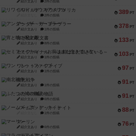
紹介文あり
2件の投稿
リワイルド：サウスアメリカ
389
PT
紹介文なし
2件の投稿
アンダー・ザ・テーブラー
378
PT
紹介文あり
1件の投稿
宵と暁の呪文書
133
PT
紹介文あり
8件の投稿
セミファイナル ～お前はまだ生きている～
103
PT
紹介文あり
1件の投稿
ワン・トゥ・ファイブ
97
PT
紹介文あり
1件の投稿
南北戦争
91
PT
紹介文あり
1件の投稿
ふたつの城の物語
91
PT
紹介文あり
6件の投稿
ノームズ・アット・ナイト
88
PT
紹介文なし
1件の投稿
マーリン
76
PT
紹介文あり
6件の投稿
フラットアイアン