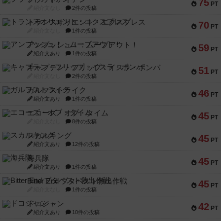
75
PT
紹介文なし
2件の投稿
トランスオリエント・エクスプレス
70
PT
紹介文なし
1件の投稿
アンブッシュ！：ムーブアウト！
59
PT
紹介文あり
1件の投稿
キャプテン・フリップ：イスラ・ボンバ
51
PT
紹介文なし
2件の投稿
ガルフストライク
46
PT
紹介文あり
1件の投稿
エコーズ・オブ・タイム
45
PT
紹介文なし
8件の投稿
スカルキング
45
PT
紹介文あり
12件の投稿
海兵隊
45
PT
紹介文あり
1件の投稿
Bitter End ブタペスト救出作戦
45
PT
紹介文なし
1件の投稿
ドコジャン
42
PT
紹介文あり
10件の投稿