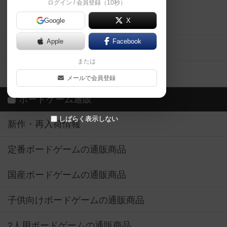
ログイン / 会員登録（10秒）
Google
X
ボドとも・会員一覧
Apple
Facebook
ボードゲーム業界コラム
または
ボドゲーマご利用案内
メールで会員登録
ボードゲーム通販
しばらく表示しない
新作・再入荷情報
定番ボードゲームの通販商品
国産ボードゲームの通販商品
子供向けボードゲームの通販商品
2人用ボードゲームの通販商品