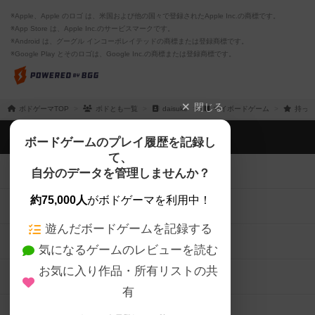
※Apple、Apple のロゴ は、米国および他の国々で登録されたApple Inc.の商標です。
※App Store は、Apple Inc.のサービスマークです。
※Android は、グーグル インコーポレイテッドの商標または登録商標です。
※Google Play とそのロゴは、Google Inc.の商標または登録商標です。
閉じる
ボドゲーマTOP
ボドとも一覧
daisuke
マイボードゲーム
持って
ボドゲーマTOP
ボードゲームのプレイ履歴を記録し
て、
ボードゲームを検索する
自分のデータを管理しませんか？
約75,000人
がボドゲーマを利用中！
ボードゲームの新着レビュー
遊んだボードゲームを記録する
ボードゲーム会情報
気になるゲームのレビューを読む
お気に入り作品・所有リストの共
メカニクス特集
有
掲示板・トピックス