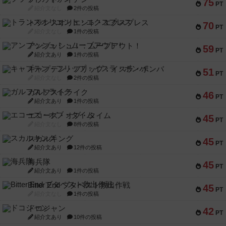
75
PT
紹介文なし
2件の投稿
トランスオリエント・エクスプレス
70
PT
紹介文なし
1件の投稿
アンブッシュ！：ムーブアウト！
59
PT
紹介文あり
1件の投稿
キャプテン・フリップ：イスラ・ボンバ
51
PT
紹介文なし
2件の投稿
ガルフストライク
46
PT
紹介文あり
1件の投稿
エコーズ・オブ・タイム
45
PT
紹介文なし
8件の投稿
スカルキング
45
PT
紹介文あり
12件の投稿
海兵隊
45
PT
紹介文あり
1件の投稿
Bitter End ブタペスト救出作戦
45
PT
紹介文なし
1件の投稿
ドコジャン
42
PT
紹介文あり
10件の投稿