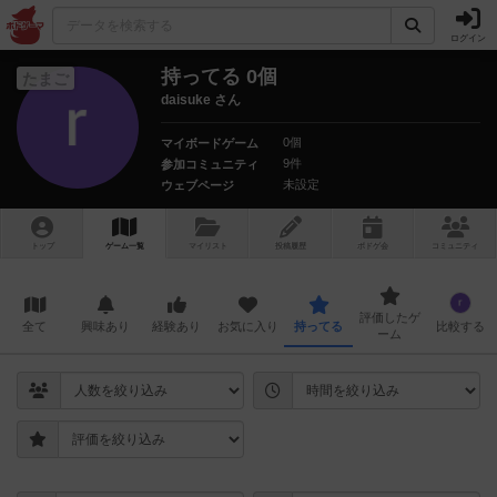
ログイン
持ってる 0個
たまご
daisuke さん
0個
マイボードゲーム
9件
参加コミュニティ
未設定
ウェブページ
トップ
ゲーム一覧
マイリスト
投稿履歴
ボ
ドゲ
会
コミュニティ
評価したゲ
全て
興味あり
経験あり
お気に入り
持ってる
比較する
ーム