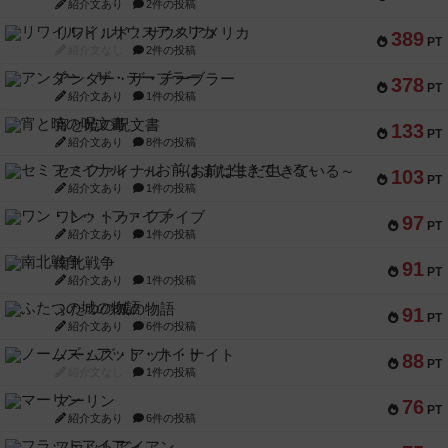
紹介文あり
2件の投稿
リワイルド：サウスアメリカ
389
PT
紹介文なし
2件の投稿
アンダー・ザ・テーブラー
378
PT
紹介文あり
1件の投稿
宵と暁の呪文書
133
PT
紹介文あり
8件の投稿
セミファイナル ～お前はまだ生きている～
103
PT
紹介文あり
1件の投稿
ワン・トゥ・ファイブ
97
PT
紹介文あり
1件の投稿
南北戦争
91
PT
紹介文あり
1件の投稿
ふたつの城の物語
91
PT
紹介文あり
6件の投稿
ノームズ・アット・ナイト
88
PT
紹介文なし
1件の投稿
マーリン
76
PT
紹介文あり
6件の投稿
フラットアイアン