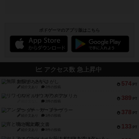
ボドゲーマのアプリ版はこちら
アクセス数 急上昇中
無限まちがいさがし
574
PT
紹介文あり
2件の投稿
リワイルド：サウスアメリカ
389
PT
紹介文なし
2件の投稿
アンダー・ザ・テーブラー
378
PT
紹介文あり
1件の投稿
宵と暁の呪文書
133
PT
紹介文あり
8件の投稿
セミファイナル ～お前はまだ生きている～