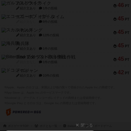
ガルフストライク
46
PT
紹介文あり
1件の投稿
エコーズ・オブ・タイム
45
PT
紹介文なし
8件の投稿
スカルキング
45
PT
紹介文あり
12件の投稿
海兵隊
45
PT
紹介文あり
1件の投稿
Bitter End ブタペスト救出作戦
45
PT
紹介文なし
1件の投稿
ドコジャン
42
PT
紹介文あり
10件の投稿
※Apple、Apple のロゴ は、米国および他の国々で登録されたApple Inc.の商標です。
※App Store は、Apple Inc.のサービスマークです。
※Android は、グーグル インコーポレイテッドの商標または登録商標です。
※Google Play とそのロゴは、Google Inc.の商標または登録商標です。
閉じる
ボドゲーマTOP
ボドとも一覧
daisuke
マイボードゲーム