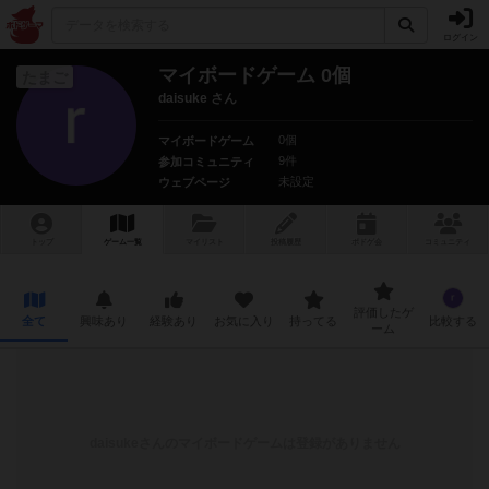
ログイン
マイボードゲーム 0個
たまご
daisuke さん
0個
マイボードゲーム
9件
参加コミュニティ
未設定
ウェブページ
トップ
ゲーム一覧
マイリスト
投稿履歴
ボ
ドゲ
会
コミュニティ
評価したゲ
全て
興味あり
経験あり
お気に入り
持ってる
比較する
ーム
daisuke
さんのマイボードゲームは登録がありません