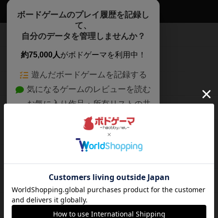
ボドゲーマTOP
ボードゲームのプレイ履歴を記録し
て、
ボードゲームを検索する
自分のデータを管理しませんか？
約75,000人
がボドゲーマを利用中！
ボードゲームの新着レビュー
遊んだボードゲームを記録する
ボードゲーム会情報
気になるゲームのレビューを読む
お気に入り作品・所有リストの共
メカニクス特集
有
掲示板・トピックス
ログイン / 会員登録（10秒）
Google
X
ボドとも・会員一覧
Apple
Facebook
ボードゲーム業界コラム
または
ボドゲーマご利用案内
メールで会員登録