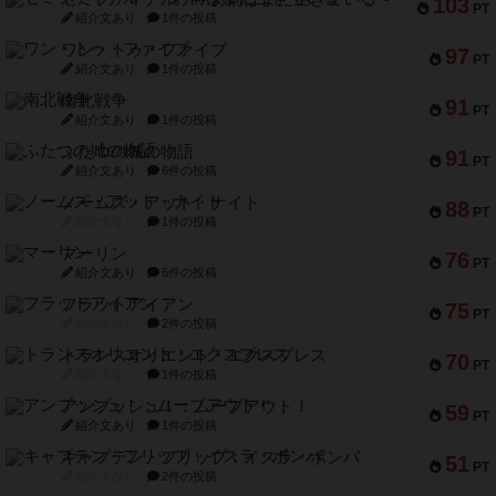
103
PT
紹介文あり
1件の投稿
ワン・トゥ・ファイブ
97
PT
紹介文あり
1件の投稿
南北戦争
91
PT
紹介文あり
1件の投稿
ふたつの城の物語
91
PT
紹介文あり
6件の投稿
ノームズ・アット・ナイト
88
PT
紹介文なし
1件の投稿
マーリン
76
PT
紹介文あり
6件の投稿
フラットアイアン
75
PT
紹介文なし
2件の投稿
トランスオリエント・エクスプレス
70
PT
紹介文なし
1件の投稿
アンブッシュ！：ムーブアウト！
59
PT
紹介文あり
1件の投稿
キャプテン・フリップ：イスラ・ボンバ
51
PT
紹介文なし
2件の投稿