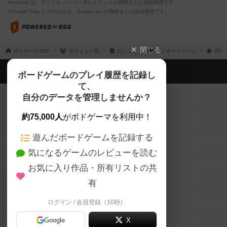
※Android は、グーグル インコーポレイテッドの商標または登録商標です。
※Google Play とそのロゴは、Google Inc.の商標または登録商標です。
閉じる
ボドゲーマTOP
ボドとも一覧
だいふく
マイボードゲーム
評価
ボドゲーマTOP
ボードゲームのプレイ履歴を記録し
て、
ボードゲームを検索する
自分のデータを管理しませんか？
約75,000人
がボドゲーマを利用中！
ボードゲームの新着レビュー
遊んだボードゲームを記録する
ボードゲーム会情報
気になるゲームのレビューを読む
お気に入り作品・所有リストの共
メカニクス特集
有
掲示板・トピックス
ログイン / 会員登録（10秒）
Google
X
ボドとも・会員一覧