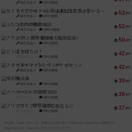
PT
紹介文あり
1件の投稿
セミファイナル ～お前はまだ生きている～
53
PT
紹介文あり
1件の投稿
ふたつの街の物語
52
PT
紹介文あり
18件の投稿
クランク! ：冒険者たち（拡張）
50
PT
紹介文あり
4件の投稿
とうほうの！
42
PT
紹介文なし
1件の投稿
スターマイン・ラミー ポケット
42
PT
紹介文あり
2件の投稿
海兵隊
39
PT
紹介文あり
1件の投稿
スーパーストア3000
39
PT
紹介文なし
1件の投稿
フリップ７：復讐心とともに
37
PT
紹介文なし
2件の投稿
※Apple、Apple のロゴ は、米国および他の国々で登録されたApple Inc.の商標です。
※App Store は、Apple Inc.のサービスマークです。