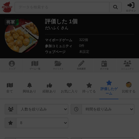
ログイン
評価した 1個
将軍
だいふく さん
322個
マイボードゲーム
0件
参加コミュニティ
未設定
ウェブページ
トップ
ゲーム一覧
マイリスト
投稿履歴
ボ
ドゲ
会
コミュニティ
評価したゲ
全て
興味あり
経験あり
お気に入り
持ってる
比較する
ーム