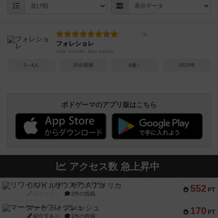
フォレショレ
Volle Scholle: New edition
3～4人
20分前後
8歳～
2023年
ボドゲーマのアプリ版はこちら
アクセス数 急上昇中
リワイルド：サウスアメリカ
552
PT
紹介文なし
2件の投稿
マーケットフレッシュ
170
PT
紹介文あり
1件の投稿