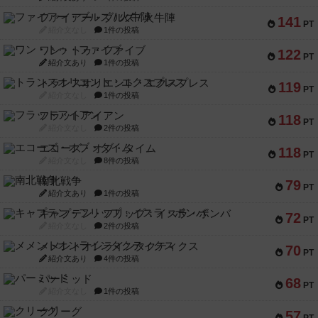
ファイアー・ブルズ / 火牛陣
141
PT
紹介文なし
1件の投稿
ワン・トゥ・ファイブ
122
PT
紹介文あり
1件の投稿
トランスオリエント・エクスプレス
119
PT
紹介文なし
1件の投稿
フラットアイアン
118
PT
紹介文なし
2件の投稿
エコーズ・オブ・タイム
118
PT
紹介文なし
8件の投稿
南北戦争
79
PT
紹介文あり
1件の投稿
キャプテン・フリップ：イスラ・ボンバ
72
PT
紹介文なし
2件の投稿
メメントオンラインタクティクス
70
PT
紹介文あり
4件の投稿
パーミッド
68
PT
紹介文なし
1件の投稿
クリーグ
57