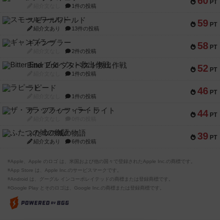
60
PT
紹介文なし
1件の投稿
スモールワールド
59
PT
紹介文あり
13件の投稿
ギャンブラー
58
PT
紹介文なし
2件の投稿
Bitter End ブタペスト救出作戦
52
PT
紹介文なし
1件の投稿
ラピード
46
PT
紹介文なし
1件の投稿
ザ・フラッフィー・ライト
44
PT
紹介文なし
0件の投稿
ふたつの城の物語
39
PT
紹介文あり
6件の投稿
※Apple、Apple のロゴ は、米国および他の国々で登録されたApple Inc.の商標です。
※App Store は、Apple Inc.のサービスマークです。
※Android は、グーグル インコーポレイテッドの商標または登録商標です。
※Google Play とそのロゴは、Google Inc.の商標または登録商標です。