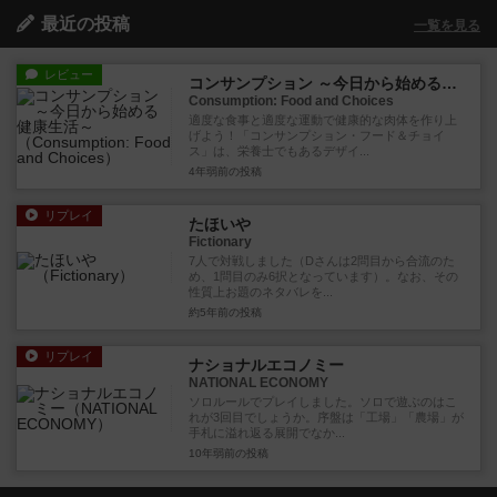
最近の投稿
一覧を見る
レビュー
コンサンプション ～今日から始める健康生活～
Consumption: Food and Choices
適度な食事と適度な運動で健康的な肉体を作り上
げよう！「コンサンプション・フード＆チョイ
ス」は、栄養士でもあるデザイ...
4年弱前
の投稿
リプレイ
たほいや
Fictionary
7人で対戦しました（Dさんは2問目から合流のた
め、1問目のみ6択となっています）。なお、その
性質上お題のネタバレを...
約5年前
の投稿
リプレイ
ナショナルエコノミー
NATIONAL ECONOMY
ソロルールでプレイしました。ソロで遊ぶのはこ
れが3回目でしょうか。序盤は「工場」「農場」が
手札に溢れ返る展開でなか...
10年弱前
の投稿