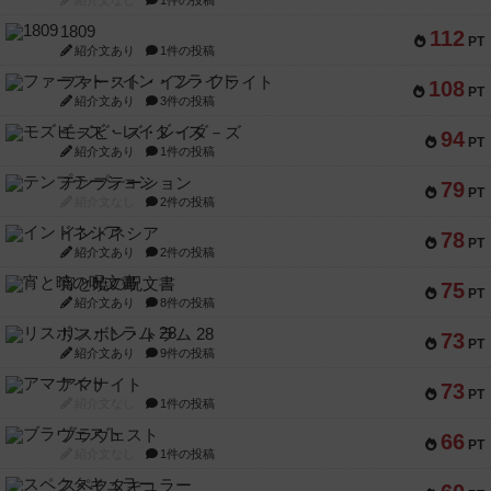
紹介文なし
1件の投稿
1809
112
PT
紹介文あり
1件の投稿
ファースト・イン・フライト
108
PT
紹介文あり
3件の投稿
モズビ－ズ・レイダ－ズ
94
PT
紹介文あり
1件の投稿
テンプテーション
79
PT
紹介文なし
2件の投稿
インドネシア
78
PT
紹介文あり
2件の投稿
宵と暁の呪文書
75
PT
紹介文あり
8件の投稿
リスボン・トラム 28
73
PT
紹介文あり
9件の投稿
アマナイト
73
PT
紹介文なし
1件の投稿
ブラヴェスト
66
PT
紹介文なし
1件の投稿
スペクタキュラー