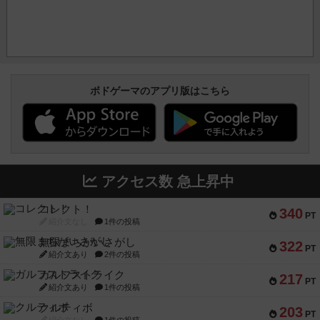
ボドゲーマのアプリ版はこちら
アクセス数 急上昇中
コレクト！
340
PT
紹介文なし
1件の投稿
無限まちがいさがし
322
PT
紹介文あり
2件の投稿
ガルフストライク
217
PT
紹介文あり
1件の投稿
クルティボ
203
PT