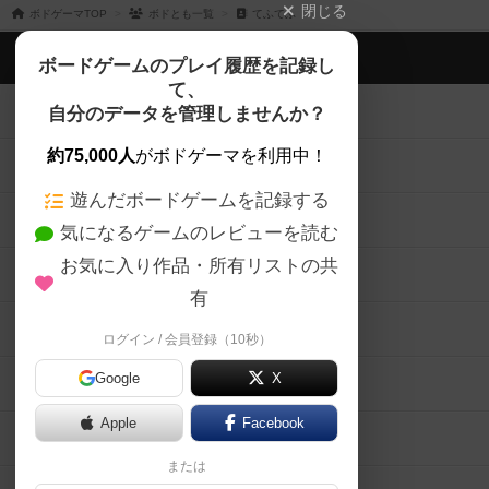
閉じる
ボドゲーマTOP
ボドとも一覧
てふてふ
ボドゲーマTOP
ボードゲームのプレイ履歴を記録し
て、
ボードゲームを検索する
自分のデータを管理しませんか？
約75,000人
がボドゲーマを利用中！
ボードゲームの新着レビュー
遊んだボードゲームを記録する
ボードゲーム会情報
気になるゲームのレビューを読む
お気に入り作品・所有リストの共
メカニクス特集
有
掲示板・トピックス
ログイン / 会員登録（10秒）
Google
X
ボドとも・会員一覧
Apple
Facebook
ボードゲーム業界コラム
または