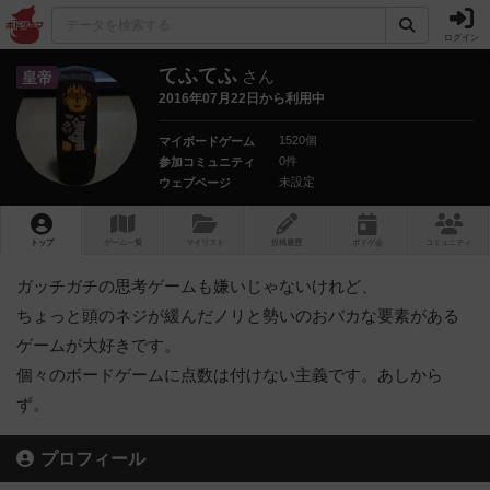
ログイン
てふてふ
さん
皇帝
2016年07月22日から利用中
1520個
マイボードゲーム
0件
参加コミュニティ
未設定
ウェブページ
トップ
ゲーム一覧
マイリスト
投稿履歴
ボ
ドゲ
会
コミュニティ
ガッチガチの思考ゲームも嫌いじゃないけれど、
ちょっと頭のネジが緩んだノリと勢いのおバカな要素がある
ゲームが大好きです。
個々のボードゲームに点数は付けない主義です。あしから
ず。
プロフィール