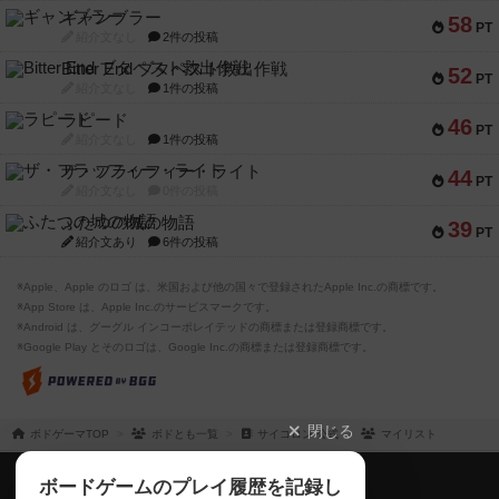
ギャンブラー
58
PT
紹介文なし
2件の投稿
Bitter End ブタペスト救出作戦
52
PT
紹介文なし
1件の投稿
ラピード
46
PT
紹介文なし
1件の投稿
ザ・フラッフィー・ライト
44
PT
紹介文なし
0件の投稿
ふたつの城の物語
39
PT
紹介文あり
6件の投稿
※Apple、Apple のロゴ は、米国および他の国々で登録されたApple Inc.の商標です。
※App Store は、Apple Inc.のサービスマークです。
※Android は、グーグル インコーポレイテッドの商標または登録商標です。
※Google Play とそのロゴは、Google Inc.の商標または登録商標です。
閉じる
ボドゲーマTOP
ボドとも一覧
サイコロン 公式
マイリスト
ボドゲーマTOP
ボードゲームのプレイ履歴を記録し