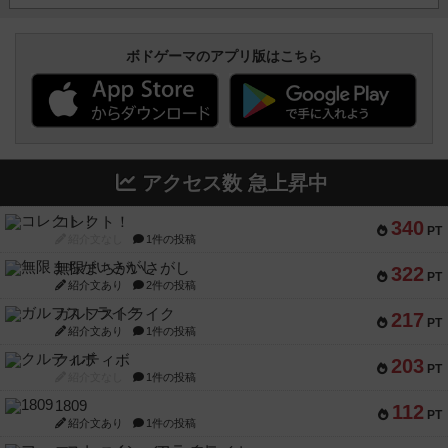
ボドゲーマのアプリ版はこちら
アクセス数 急上昇中
コレクト！
340
PT
紹介文なし
1件の投稿
無限まちがいさがし
322
PT
紹介文あり
2件の投稿
ガルフストライク
217
PT
紹介文あり
1件の投稿
クルティボ
203
PT
紹介文なし
1件の投稿
1809
112
PT
紹介文あり
1件の投稿