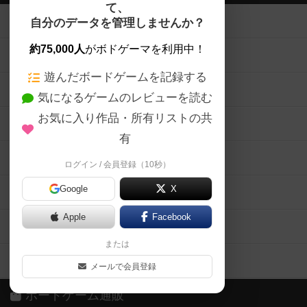
て、
ボードゲームを検索する
自分のデータを管理しませんか？
約75,000人
がボドゲーマを利用中！
ボードゲームの新着レビュー
遊んだボードゲームを記録する
ボードゲーム会情報
気になるゲームのレビューを読む
お気に入り作品・所有リストの共
メカニクス特集
有
掲示板・トピックス
ログイン / 会員登録（10秒）
Google
X
ボドとも・会員一覧
Apple
Facebook
ボードゲーム業界コラム
または
ボドゲーマご利用案内
メールで会員登録
ボードゲーム通販