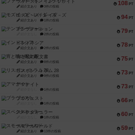
ファースト・イン・フライト
108
PT
紹介文あり
3件の投稿
モズビ－ズ・レイダ－ズ
94
PT
紹介文あり
1件の投稿
テンプテーション
79
PT
紹介文なし
2件の投稿
インドネシア
78
PT
紹介文あり
2件の投稿
宵と暁の呪文書
75
PT
紹介文あり
8件の投稿
リスボン・トラム 28
73
PT
紹介文あり
9件の投稿
アマナイト
73
PT
紹介文なし
1件の投稿
ブラヴェスト
66
PT
紹介文なし
1件の投稿
スペクタキュラー
60
PT
紹介文なし
1件の投稿
スモールワールド
59
PT
紹介文あり
13件の投稿