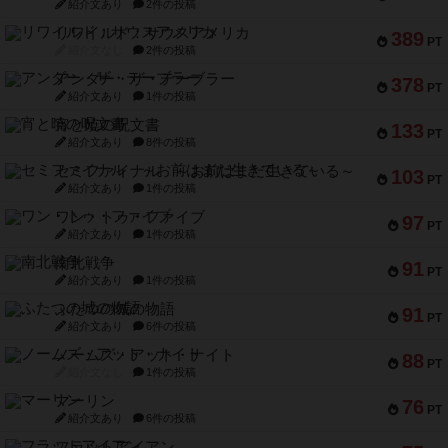
紹介文あり
2件の投稿
リワイルド：サウスアメリカ
389
PT
紹介文なし
2件の投稿
アンダー・ザ・テーブラー
378
PT
紹介文あり
1件の投稿
宵と暁の呪文書
133
PT
紹介文あり
8件の投稿
セミファイナル ～お前はまだ生きている～
103
PT
紹介文あり
1件の投稿
ワン・トゥ・ファイブ
97
PT
紹介文あり
1件の投稿
南北戦争
91
PT
紹介文あり
1件の投稿
ふたつの城の物語
91
PT
紹介文あり
6件の投稿
ノームズ・アット・ナイト
88
PT
紹介文なし
1件の投稿
マーリン
76
PT
紹介文あり
6件の投稿
フラットアイアン