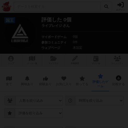
ログイン
評価した 0個
国王
ライブレイジ さん
0個
マイボードゲーム
0件
参加コミュニティ
未設定
ウェブページ
トップ
ゲーム一覧
マイリスト
投稿履歴
ボ
ドゲ
会
コミュニティ
評価したゲ
全て
興味あり
経験あり
お気に入り
持ってる
比較する
ーム