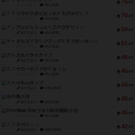
75
PT
紹介文なし
2件の投稿
トランスオリエント・エクスプレス
70
PT
紹介文なし
1件の投稿
アンブッシュ！：ムーブアウト！
59
PT
紹介文あり
1件の投稿
キャプテン・フリップ：イスラ・ボンバ
51
PT
紹介文なし
2件の投稿
ガルフストライク
46
PT
紹介文あり
1件の投稿
エコーズ・オブ・タイム
45
PT
紹介文なし
8件の投稿
スカルキング
45
PT
紹介文あり
12件の投稿
海兵隊
45
PT
紹介文あり
1件の投稿
Bitter End ブタペスト救出作戦
45
PT
紹介文なし
1件の投稿
ドコジャン
42
PT
紹介文あり
10件の投稿