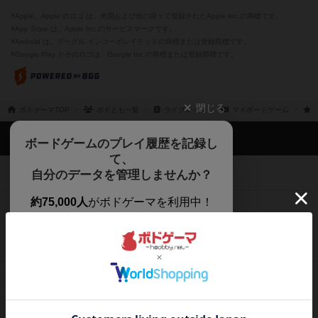
※Apple、Apple のロゴ は、米国および他の国々で登録されたApple Inc.の商標です。
※App Store は、Apple Inc.のサービスマークです。
※Android は、グーグル インコーポレイテッドの商標または登録商標です。
※Google Play とそのロゴは、Google Inc.の商標または登録商標です。
閉じる
ボドゲーマTOP
ボドとも一覧
ライブレイジ
マイボードゲーム
ボドゲーマTOP
ボードゲームのプレイ履歴を記録し
て、
ボードゲームを検索する
自分のデータを管理しませんか？
約75,000人
がボドゲーマを利用中！
ボードゲームの新着レビュー
遊んだボードゲームを記録する
ボードゲーム会情報
気になるゲームのレビューを読む
お気に入り作品・所有リストの共
メカニクス特集
有
掲示板・トピックス