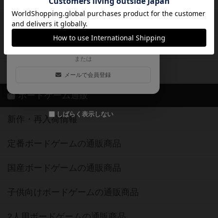
ログイン / 会員登録（10秒）
Google
X
ボドとも・会員一覧
Apple
Facebook
ボードゲーム業界コラム
または
ボドゲーマご利用案内
メールで会員登録
ボードゲーム通販
しばらく表示しない
新作・再入荷情報
定番ボードゲームの通販商品
国産ボードゲームの通販商品
子供向けボードゲームの通販商品
2人用ボードゲームの通販商品