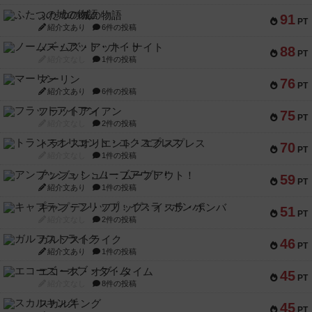
ふたつの城の物語
91
PT
紹介文あり
6件の投稿
ノームズ・アット・ナイト
88
PT
紹介文なし
1件の投稿
マーリン
76
PT
紹介文あり
6件の投稿
フラットアイアン
75
PT
紹介文なし
2件の投稿
トランスオリエント・エクスプレス
70
PT
紹介文なし
1件の投稿
アンブッシュ！：ムーブアウト！
59
PT
紹介文あり
1件の投稿
キャプテン・フリップ：イスラ・ボンバ
51
PT
紹介文なし
2件の投稿
ガルフストライク
46
PT
紹介文あり
1件の投稿
エコーズ・オブ・タイム
45
PT
紹介文なし
8件の投稿
スカルキング
45
PT