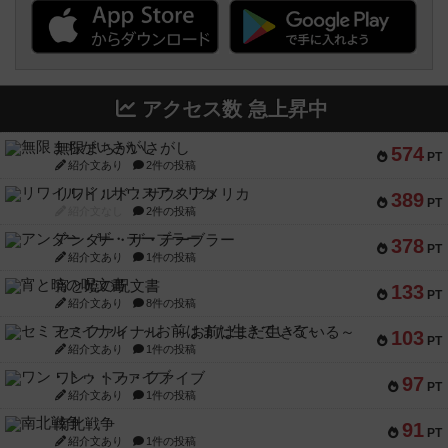
アクセス数 急上昇中
無限まちがいさがし
574
PT
紹介文あり
2件の投稿
リワイルド：サウスアメリカ
389
PT
紹介文なし
2件の投稿
アンダー・ザ・テーブラー
378
PT
紹介文あり
1件の投稿
宵と暁の呪文書
133
PT
紹介文あり
8件の投稿
セミファイナル ～お前はまだ生きている～
103
PT
紹介文あり
1件の投稿
ワン・トゥ・ファイブ
97
PT
紹介文あり
1件の投稿
南北戦争
91
PT
紹介文あり
1件の投稿