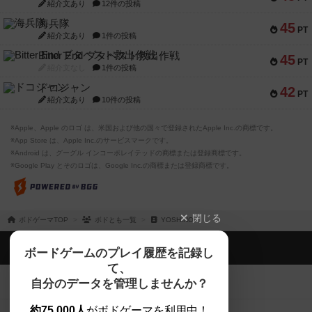
紹介文あり
12件の投稿
海兵隊
45
PT
紹介文あり
1件の投稿
Bitter End ブタペスト救出作戦
45
PT
紹介文なし
1件の投稿
ドコジャン
42
PT
紹介文あり
10件の投稿
※Apple、Apple のロゴ は、米国および他の国々で登録されたApple Inc.の商標です。
※App Store は、Apple Inc.のサービスマークです。
※Android は、グーグル インコーポレイテッドの商標または登録商標です。
※Google Play とそのロゴは、Google Inc.の商標または登録商標です。
閉じる
ボドゲーマTOP
ボドとも一覧
YOSHINO
ボドゲーマTOP
ボードゲームのプレイ履歴を記録し
て、
ボードゲームを検索する
自分のデータを管理しませんか？
約75,000人
がボドゲーマを利用中！