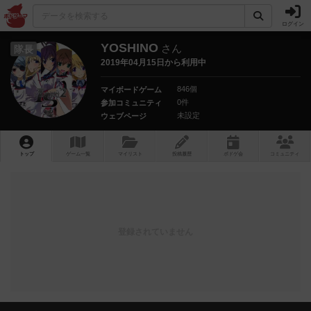
ログイン
YOSHINO
さん
隊長
2019年04月15日から利用中
846個
マイボードゲーム
0件
参加コミュニティ
未設定
ウェブページ
トップ
ゲーム一覧
マイリスト
投稿履歴
ボ
ドゲ
会
コミュニティ
登録されていません