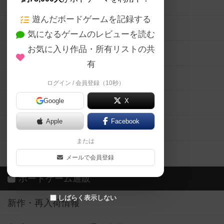
ボードゲームの新着レビュー
遊んだボードゲームを記録する
ボードゲーム会情報
気になるゲームのレビューを読む
お気に入り作品・所有リストの共
メカニクス特集
有
掲示板・トピックス
ログイン / 会員登録（10秒）
Google
X
ボドとも・会員一覧
Apple
Facebook
ボードゲーム業界コラム
または
ボドゲーマご利用案内
メールで会員登録
ボードゲーム通販
しばらく表示しない
新作・再入荷情報