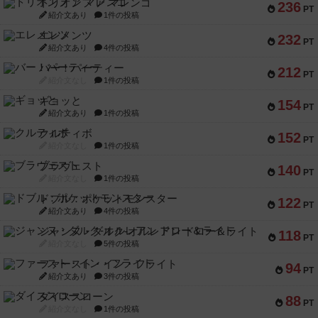
トリオンフ ア マレンゴ
236
PT
紹介文あり
1件の投稿
エレメンツ
232
PT
紹介文あり
4件の投稿
バー！パーティー
212
PT
紹介文なし
1件の投稿
ギョッと
154
PT
紹介文あり
1件の投稿
クルティボ
152
PT
紹介文なし
1件の投稿
ブラヴェスト
140
PT
紹介文なし
1件の投稿
ドブル：ポケットモンスター
122
PT
紹介文あり
4件の投稿
ジャンヌ・ダルク-オルレアン ドロー＆ライト
118
PT
紹介文なし
5件の投稿
ファースト・イン・フライト
94
PT
紹介文あり
3件の投稿
ダイススローン
88
PT
紹介文なし
1件の投稿