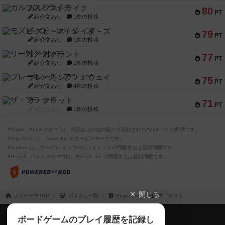
ガルフストライク
80
PT
紹介文あり
1件の投稿
モズビ－ズ・レイダ－ズ
79
PT
紹介文あり
1件の投稿
リー対グラント
77
PT
紹介文あり
1件の投稿
ブレーキング・アウェイ
75
PT
紹介文あり
4件の投稿
ザ・フラッド
71
PT
紹介文なし
1件の投稿
※Apple、Apple のロゴ は、米国および他の国々で登録されたApple Inc.の商標です。
※App Store は、Apple Inc.のサービスマークです。
※Android は、グーグル インコーポレイテッドの商標または登録商標です。
※Google Play とそのロゴは、Google Inc.の商標または登録商標です。
閉じる
ボドゲーマTOP
ボドとも一覧
SniperCat
マイリスト
ボドゲーマTOP
ボードゲームのプレイ履歴を記録し