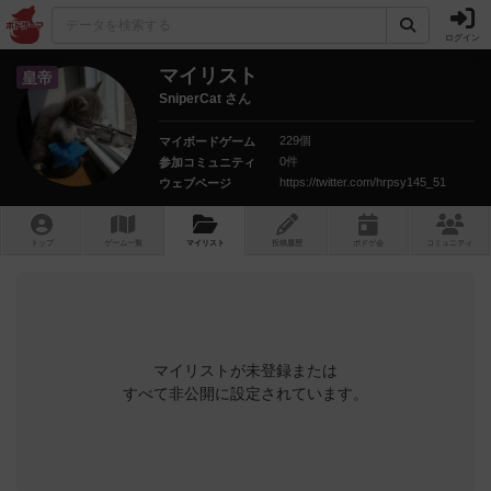
ログイン
マイリスト
皇帝
SniperCat さん
229個
マイボードゲーム
0件
参加コミュニティ
https://twitter.com/hrpsy145_51
ウェブページ
トップ
ゲーム一覧
マイリスト
投稿履歴
ボ
ドゲ
会
コミュニティ
マイリストが未登録または
すべて非公開に設定されています。