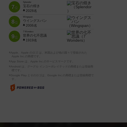
Splendor
7
宝石の煌き
位
2028名
Wingspan
8
ウイングスパン
位
2006名
7 Wonders
9
世界の七不思議
位
1919名
※Apple、Apple のロゴ は、米国および他の国々で登録された
Apple Inc.の商標です。
※App Store は、Apple Inc.のサービスマークです。
※Android は、グーグル インコーポレイテッドの商標または登録商
標です。
※Google Play とそのロゴは、Google Inc.の商標または登録商標で
す。