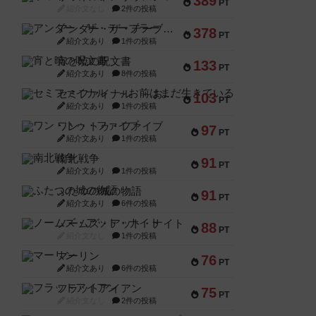
389
PT
紹介文なし
2件の投稿
アンダー・ザ・テーブラー
378
PT
紹介文あり
1件の投稿
宵と暁の呪文書
133
PT
紹介文あり
8件の投稿
セミファイナル ～お前はまだ生きている～
103
PT
紹介文あり
1件の投稿
ワン・トゥ・ファイブ
97
PT
紹介文あり
1件の投稿
南北戦争
91
PT
紹介文あり
1件の投稿
ふたつの城の物語
91
PT
紹介文あり
6件の投稿
ノームズ・アット・ナイト
88
PT
紹介文なし
1件の投稿
マーリン
76
PT
紹介文あり
6件の投稿
フラットアイアン
75
PT
紹介文なし
2件の投稿