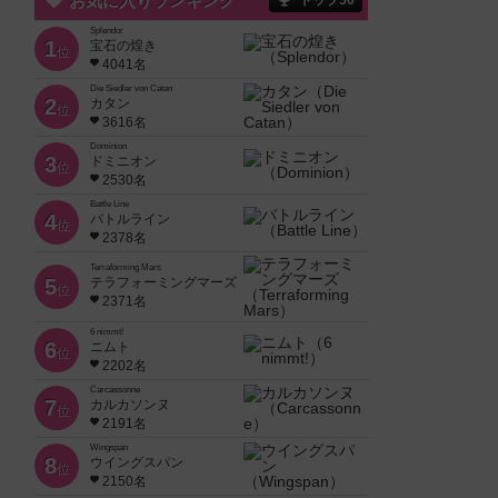
お気に入りランキング
トップ50
Splendor
1
宝石の煌き
位
4041名
Die Siedler von Catan
2
カタン
位
3616名
Dominion
3
ドミニオン
位
2530名
Battle Line
4
バトルライン
位
2378名
Terraforming Mars
5
テラフォーミングマーズ
位
2371名
6 nimmt!
6
ニムト
位
2202名
Carcassonne
7
カルカソンヌ
位
2191名
Wingspan
8
ウイングスパン
位
2150名