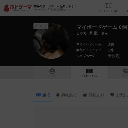
世界のボードゲームを楽しもう！
ボードゲーム専門の総合情報サイト
データベース
検
たまご
マイボードゲーム 0個
しゃち（和雪） さん
0個
マイボードゲーム
1件
参加コミュニティ
未設定
ウェブページ
トップ
マイボードゲーム
マイリ
全て
興味あり
経験あり
お気に