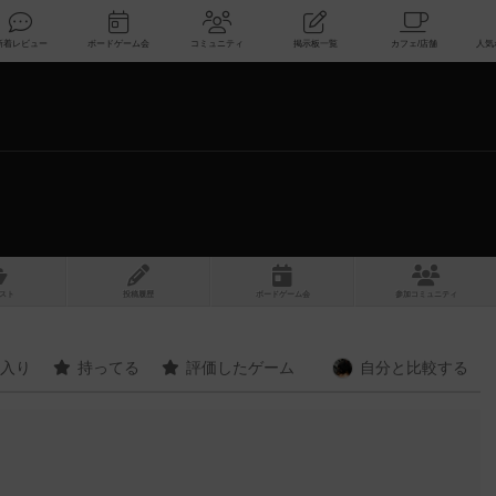
索
新着レビュー
ボードゲーム会
コミュニティ
掲示板一覧
スト
投稿履歴
ボ
ー
ドゲ
ーム
会
参加
コミュニティ
入り
持ってる
評価したゲーム
自分と
比較する