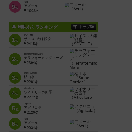
Azul
9
アズール
位
1903名
興味ありランキング
トップ50
SCYTHE
1
サイズ -大鎌戦役-
位
2415名
Terraforming Mars
2
テラフォーミングマーズ
位
2394名
Stone Garden
3
枯山水
位
2281名
Viticulture
4
ワイナリーの四季
位
2272名
Agricola
5
アグリコラ
位
2120名
Azul
6
アズール
位
2034名