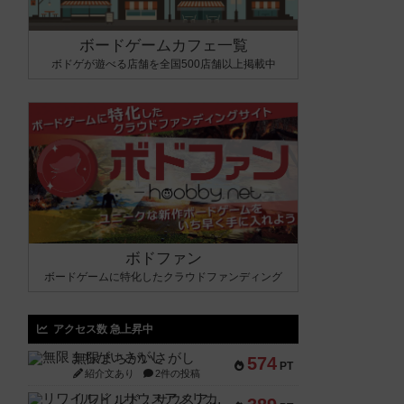
ボードゲームカフェ一覧
ボドゲが遊べる店舗を全国500店舗以上掲載中
ボドファン
ボードゲームに特化したクラウドファンディング
アクセス数 急上昇中
無限まちがいさがし
574
PT
紹介文あり
2件の投稿
リワイルド：サウスアメリカ