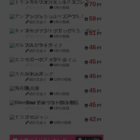
トランスオリエント・エクスプレス
70
PT
紹介文なし
1件の投稿
アンブッシュ！：ムーブアウト！
59
PT
紹介文あり
1件の投稿
キャプテン・フリップ：イスラ・ボンバ
51
PT
紹介文なし
2件の投稿
ガルフストライク
46
PT
紹介文あり
1件の投稿
エコーズ・オブ・タイム
45
PT
紹介文なし
8件の投稿
スカルキング
45
PT
紹介文あり
12件の投稿
海兵隊
45
PT
紹介文あり
1件の投稿
Bitter End ブタペスト救出作戦
45
PT
紹介文なし
1件の投稿
ドコジャン
42
PT
紹介文あり
10件の投稿