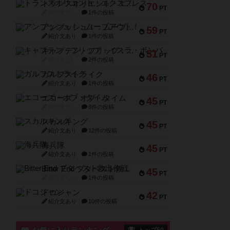
トランスオリエント・エクスプレス
70
PT
紹介文なし
1件の投稿
アンブッシュ！：ムーブアウト！
59
PT
紹介文あり
1件の投稿
キャプテン・フリップ：イスラ・ボンバ
51
PT
紹介文なし
2件の投稿
ガルフストライク
46
PT
紹介文あり
1件の投稿
エコーズ・オブ・タイム
45
PT
紹介文なし
8件の投稿
スカルキング
45
PT
紹介文あり
12件の投稿
海兵隊
45
PT
紹介文あり
1件の投稿
Bitter End ブタペスト救出作戦
45
PT
紹介文なし
1件の投稿
ドコジャン
42
PT
紹介文あり
10件の投稿