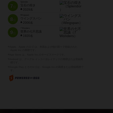
Splendor
7
宝石の煌き
位
2029名
Wingspan
8
ウイングスパン
位
2006名
7 Wonders
9
世界の七不思議
位
1920名
※Apple、Apple のロゴ は、米国および他の国々で登録された
Apple Inc.の商標です。
※App Store は、Apple Inc.のサービスマークです。
※Android は、グーグル インコーポレイテッドの商標または登録商
標です。
※Google Play とそのロゴは、Google Inc.の商標または登録商標で
す。