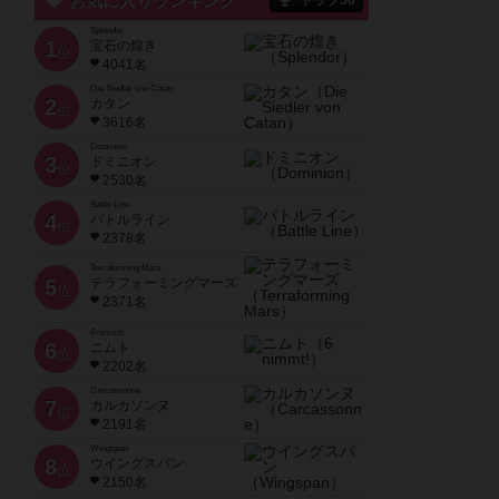
お気に入りランキング
トップ50
Splendor
1
宝石の煌き
位
4041名
Die Siedler von Catan
2
カタン
位
3616名
Dominion
3
ドミニオン
位
2530名
Battle Line
4
バトルライン
位
2378名
Terraforming Mars
5
テラフォーミングマーズ
位
2371名
6 nimmt!
6
ニムト
位
2202名
Carcassonne
7
カルカソンヌ
位
2191名
Wingspan
8
ウイングスパン
位
2150名