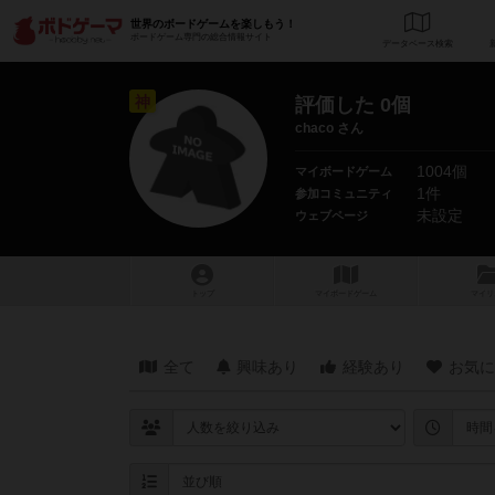
世界のボードゲームを楽しもう！
ボードゲーム専門の総合情報サイト
データベース
検
神
評価した 0個
chaco さん
1004個
マイボードゲーム
1件
参加コミュニティ
未設定
ウェブページ
トップ
マイボードゲーム
マイリ
全て
興味あり
経験あり
お気に