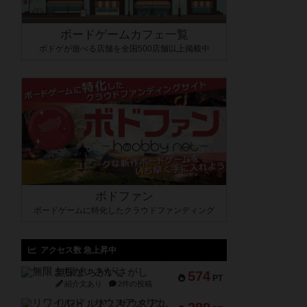
ボードゲームカフェ一覧
ボドゲが遊べる店舗を全国500店舗以上掲載中
ボドファン
ボードゲームに特化したクラウドファンディング
アクセス数 急上昇中
無限まちがいさがし
574
PT
紹介文あり
2件の投稿
リワイルド：サウスアメリカ