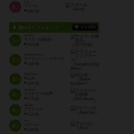
Azul
9
アズール
位
1903名
興味ありランキング
トップ50
SCYTHE
1
サイズ -大鎌戦役-
位
2415名
Terraforming Mars
2
テラフォーミングマーズ
位
2395名
Stone Garden
3
枯山水
位
2281名
Viticulture
4
ワイナリーの四季
位
2272名
Agricola
5
アグリコラ
位
2120名
Azul
6
アズール
位
2034名