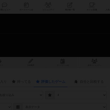
索
新着レビュー
ボードゲーム会
コミュニティ
掲示板一覧
スト
投稿履歴
ボ
ー
ドゲ
ーム
会
参加
コミュニティ
入り
持ってる
評価したゲーム
自分と
比較する