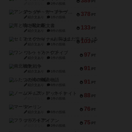
389
PT
紹介文なし
2件の投稿
アンダー・ザ・テーブラー
378
PT
紹介文あり
1件の投稿
宵と暁の呪文書
133
PT
紹介文あり
8件の投稿
セミファイナル ～お前はまだ生きている～
103
PT
紹介文あり
1件の投稿
ワン・トゥ・ファイブ
97
PT
紹介文あり
1件の投稿
南北戦争
91
PT
紹介文あり
1件の投稿
ふたつの城の物語
91
PT
紹介文あり
6件の投稿
ノームズ・アット・ナイト
88
PT
紹介文なし
1件の投稿
マーリン
76
PT
紹介文あり
6件の投稿
フラットアイアン
75
PT
紹介文なし
2件の投稿