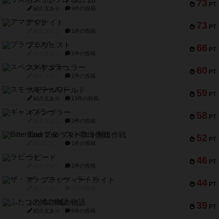
リスボン・トラム 28
73
PT
紹介文あり
9件の投稿
アマナイト
73
PT
紹介文なし
1件の投稿
ブラヴェスト
66
PT
紹介文なし
1件の投稿
スペクタキュラー
60
PT
紹介文なし
1件の投稿
スモールワールド
59
PT
紹介文あり
13件の投稿
ギャンブラー
58
PT
紹介文なし
2件の投稿
Bitter End ブタペスト救出作戦
52
PT
紹介文なし
1件の投稿
ラピード
46
PT
紹介文なし
1件の投稿
ザ・フラッフィー・ライト
44
PT
紹介文なし
0件の投稿
ふたつの城の物語
39
PT
紹介文あり
6件の投稿