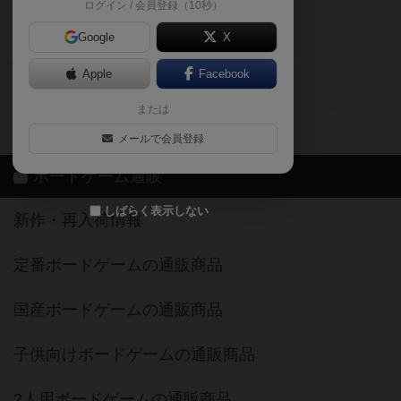
ログイン / 会員登録（10秒）
Google
X
ボドとも・会員一覧
Apple
Facebook
ボードゲーム業界コラム
または
ボドゲーマご利用案内
メールで会員登録
ボードゲーム通販
しばらく表示しない
新作・再入荷情報
定番ボードゲームの通販商品
国産ボードゲームの通販商品
子供向けボードゲームの通販商品
2人用ボードゲームの通販商品