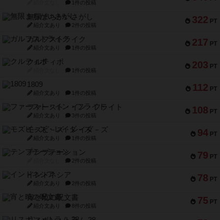
紹介文なし
1件の投稿
無限まちがいさがし
322
PT
紹介文あり
2件の投稿
ガルフストライク
217
PT
紹介文あり
1件の投稿
クルティボ
203
PT
紹介文なし
1件の投稿
1809
112
PT
紹介文あり
1件の投稿
ファースト・イン・フライト
108
PT
紹介文あり
3件の投稿
モズビ－ズ・レイダ－ズ
94
PT
紹介文あり
1件の投稿
テンプテーション
79
PT
紹介文なし
2件の投稿
インドネシア
78
PT
紹介文あり
2件の投稿
宵と暁の呪文書
75
PT
紹介文あり
8件の投稿