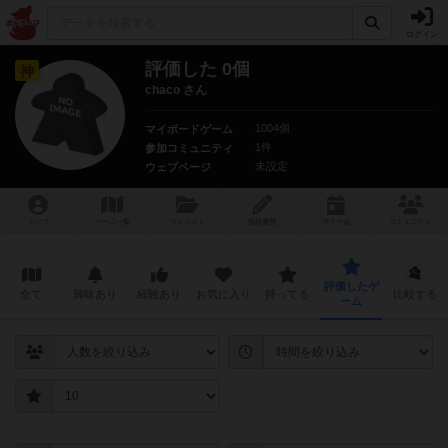
ログイン
評価した 0個
神
chaco さん
1004個
マイボードゲーム
1件
参加コミュニティ
未設定
ウェブページ
トップ
ゲーム一覧
マイリスト
投稿履歴
ボ
ドゲ
会
コミュニティ
評価したゲ
全て
興味あり
経験あり
お気に入り
持ってる
比較する
ーム