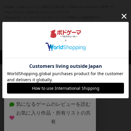
※Apple、Apple のロゴ は、米国および他の国々で登録されたApple Inc.の商標です。
※App Store は、Apple Inc.のサービスマークです。
※Android は、グーグル インコーポレイテッドの商標または登録商標です。
※Google Play とそのロゴは、Google Inc.の商標または登録商標です。
閉じる
ボドゲーマTOP
ボドとも一覧
chaco
マイボードゲーム
評価し
ボドゲーマTOP
ボードゲームのプレイ履歴を記録し
て、
ボードゲームを検索する
自分のデータを管理しませんか？
約75,000人
がボドゲーマを利用中！
ボードゲームの新着レビュー
遊んだボードゲームを記録する
ボードゲーム会情報
気になるゲームのレビューを読む
お気に入り作品・所有リストの共
メカニクス特集
有
掲示板・トピックス