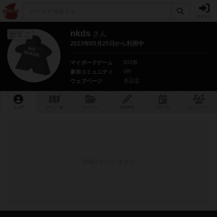
ログイン
nkds
さん
たまご
2023年05月25日から利用中
833個
マイボードゲーム
0件
参加コミュニティ
未設定
ウェブページ
トップ
ゲーム一覧
マイリスト
投稿履歴
ボ
ドゲ
会
コミュニティ
登録されていません