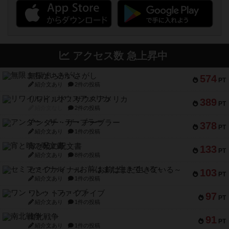
アクセス数 急上昇中
無限まちがいさがし
574
PT
紹介文あり
2件の投稿
リワイルド：サウスアメリカ
389
PT
紹介文なし
2件の投稿
アンダー・ザ・テーブラー
378
PT
紹介文あり
1件の投稿
宵と暁の呪文書
133
PT
紹介文あり
8件の投稿
セミファイナル ～お前はまだ生きている～
103
PT
紹介文あり
1件の投稿
ワン・トゥ・ファイブ
97
PT
紹介文あり
1件の投稿
南北戦争
91
PT
紹介文あり
1件の投稿