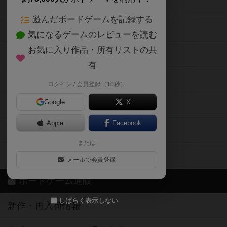
ボードゲームの新着レビュー
遊んだボードゲームを記録する
ボードゲーム会情報
気になるゲームのレビューを読む
お気に入り作品・所有リストの共
メカニクス特集
有
掲示板・トピックス
ログイン / 会員登録（10秒）
Google
X
ボドとも・会員一覧
Apple
Facebook
ボードゲーム業界コラム
または
ボドゲーマご利用案内
メールで会員登録
ボードゲーム通販
しばらく表示しない
新作・再入荷情報