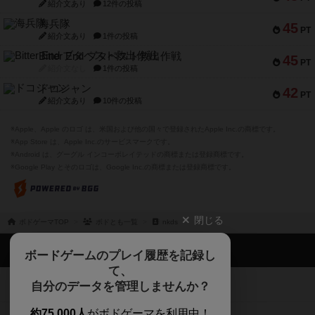
紹介文あり
12件の投稿
海兵隊
45
PT
紹介文あり
1件の投稿
Bitter End ブタペスト救出作戦
45
PT
紹介文なし
1件の投稿
ドコジャン
42
PT
紹介文あり
10件の投稿
※Apple、Apple のロゴ は、米国および他の国々で登録されたApple Inc.の商標です。
※App Store は、Apple Inc.のサービスマークです。
※Android は、グーグル インコーポレイテッドの商標または登録商標です。
※Google Play とそのロゴは、Google Inc.の商標または登録商標です。
閉じる
ボドゲーマTOP
ボドとも一覧
nkds
ボドゲーマTOP
ボードゲームのプレイ履歴を記録し
て、
ボードゲームを検索する
自分のデータを管理しませんか？
約75,000人
がボドゲーマを利用中！