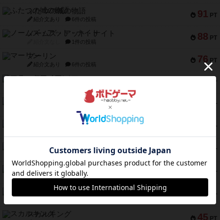
ふたつの城の物語
91
PT
紹介文あり
6件の投稿
ノームズ・アット・ナイト
88
PT
紹介文なし
1件の投稿
マーリン
76
PT
紹介文あり
6件の投稿
フラットアイアン
75
PT
紹介文なし
2件の投稿
トランスオリエント・エクスプレス
70
PT
紹介文なし
1件の投稿
アンブッシュ！：ムーブアウト！
59
PT
紹介文あり
1件の投稿
キャプテン・フリップ：イスラ・ボンバ
51
PT
紹介文なし
2件の投稿
ガルフストライク
46
PT
紹介文あり
1件の投稿
エコーズ・オブ・タイム
45
PT
紹介文なし
8件の投稿
スカルキング
45
PT