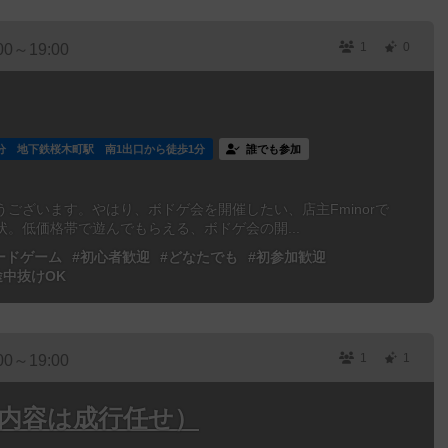
1
0
00～19:00
分 地下鉄桜木町駅 南1出口から徒歩1分
誰でも参加
ございます。やはり、ボドゲ会を開催したい、店主Fminorで
。低価格帯で遊んでもらえる、ボドゲ会の開...
ードゲーム
#初心者歓迎
#どなたでも
#初参加歓迎
途中抜けOK
1
1
00～19:00
（内容は成行任せ）