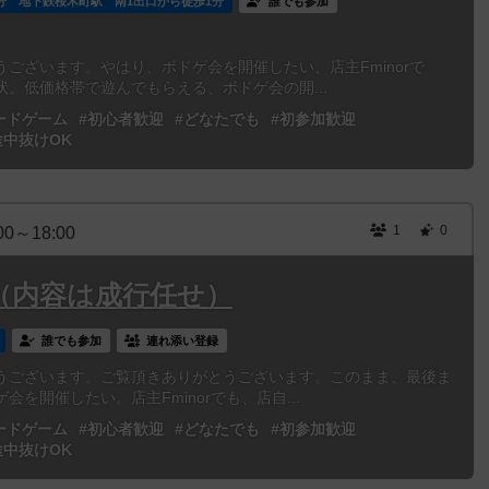
分 地下鉄桜木町駅 南1出口から徒歩1分
誰でも参加
ございます。やはり、ボドゲ会を開催したい、店主Fminorで
。低価格帯で遊んでもらえる、ボドゲ会の開...
ードゲーム
#初心者歓迎
#どなたでも
#初参加歓迎
途中抜けOK
1
0
00～18:00
 （内容は成行任せ）
誰でも参加
連れ添い登録
うございます。ご覧頂きありがとうございます。このまま、最後ま
を開催したい。店主Fminorでも、店自...
ードゲーム
#初心者歓迎
#どなたでも
#初参加歓迎
途中抜けOK