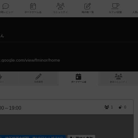
索
新着レビュー
ボードゲーム会
コミュニティ
掲示板一覧
さん
tes.google.com/view/fminor/home
スト
投稿履歴
ボ
ー
ドゲ
ーム
会
参加
コミュニティ
1
0
00～19:00