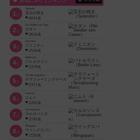
お気に入りランキング
トップ50
Splendor
1
宝石の煌き
位
4041名
Die Siedler von Catan
2
カタン
位
3616名
Dominion
3
ドミニオン
位
2530名
Battle Line
4
バトルライン
位
2379名
Terraforming Mars
5
テラフォーミングマーズ
位
2371名
6 nimmt!
6
ニムト
位
2202名
Carcassonne
7
カルカソンヌ
位
2191名
Wingspan
8
ウイングスパン
位
2150名