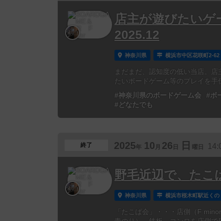
店主が遊びたいゲ
2025.12
神奈川県
横浜市中区花咲町2-62
まだまだ、認知度の低い当店。店
たいボードゲーム等のプレイを手伝って
#神奈川県のボードゲーム会
#ボ
#どなたでも
2025
10
26
日
終了
14:
年
月
日
曜日
野毛近辺で、たこ
神奈川県
横浜市桜木町駅近くの
「たこぱ会」・・・店側（F mi