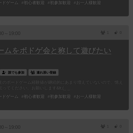
ードゲーム
#初心者歓迎
#初参加歓迎
#お一人様歓迎
1
0
00～19:00
ームをボドゲ会と称して遊びたい
誰でも参加
連れ添い登録
主のボードゲーム経験値が継続的にあまり増えていないので、憶え
ください。お願いします&lt;(_ _...
ードゲーム
#初心者歓迎
#初参加歓迎
#お一人様歓迎
1
0
00～19:00