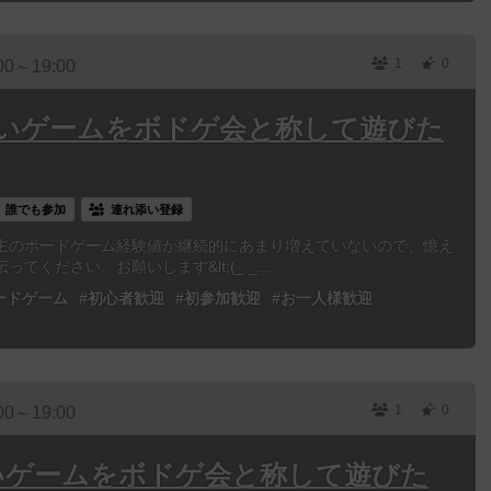
1
0
00～19:00
びたいゲームをボドゲ会と称して遊びた
誰でも参加
連れ添い登録
主のボードゲーム経験値が継続的にあまり増えていないので、憶え
ください。お願いします&lt;(_ _...
ードゲーム
#初心者歓迎
#初参加歓迎
#お一人様歓迎
1
0
00～19:00
たいゲームをボドゲ会と称して遊びた