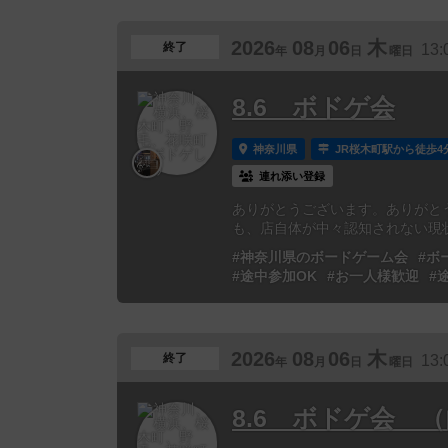
2026
08
06
木
終了
13:
年
月
日
曜日
8.6 ボドゲ会
神奈川県
JR桜木町駅から徒歩4
連れ添い登録
ありがとうございます。ありがとう
も、店自体が中々認知されない現状
#神奈川県のボードゲーム会
#ボ
#途中参加OK
#お一人様歓迎
#
2026
08
06
木
終了
13:
年
月
日
曜日
8.6 ボドゲ会 