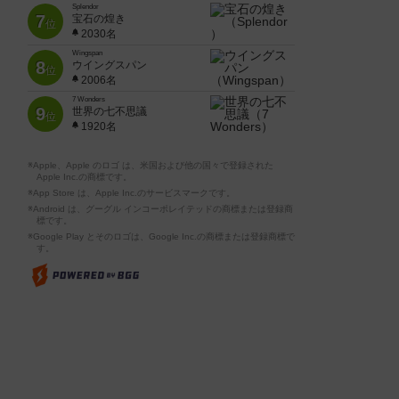
Splendor
7
宝石の煌き
位
2030名
Wingspan
8
ウイングスパン
位
2006名
7 Wonders
9
世界の七不思議
位
1920名
※Apple、Apple のロゴ は、米国および他の国々で登録された
Apple Inc.の商標です。
※App Store は、Apple Inc.のサービスマークです。
※Android は、グーグル インコーポレイテッドの商標または登録商
標です。
※Google Play とそのロゴは、Google Inc.の商標または登録商標で
す。