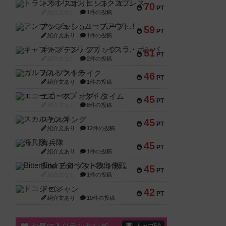
トランスオリエント・エクスプレス
70
PT
紹介文なし
1件の投稿
アンブッシュ！：ムーブアウト！
59
PT
紹介文あり
1件の投稿
キャプテン・フリップ：イスラ・ボンバ
51
PT
紹介文なし
2件の投稿
ガルフストライク
46
PT
紹介文あり
1件の投稿
エコーズ・オブ・タイム
45
PT
紹介文なし
8件の投稿
スカルキング
45
PT
紹介文あり
12件の投稿
海兵隊
45
PT
紹介文あり
1件の投稿
Bitter End ブタペスト救出作戦
45
PT
紹介文なし
1件の投稿
ドコジャン
42
PT
紹介文あり
10件の投稿