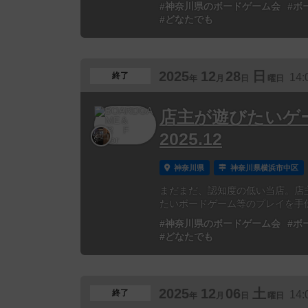
#神奈川県のボードゲーム会
#ボ
#どなたでも
2025
12
28
日
終了
14:
年
月
日
曜日
店主が遊びたいゲ
2025.12
神奈川県
神奈川県横浜市中区
まだまだ、認知度の低い当店。店
たいボードゲーム等のプレイを手伝って
#神奈川県のボードゲーム会
#ボ
#どなたでも
2025
12
06
土
終了
14:
年
月
日
曜日