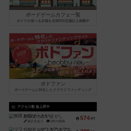
ボードゲームカフェ一覧
ボドゲが遊べる店舗を全国500店舗以上掲載中
ボドファン
ボードゲームに特化したクラウドファンディング
アクセス数 急上昇中
無限まちがいさがし
574
PT
紹介文あり
2件の投稿
リワイルド：サウスアメリカ