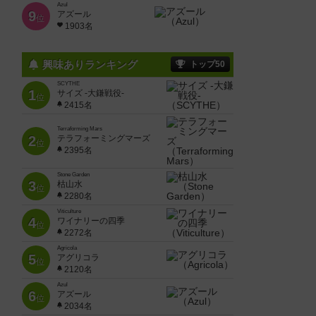
Azul
9
アズール
位
1903名
興味ありランキング
トップ50
SCYTHE
1
サイズ -大鎌戦役-
位
2415名
Terraforming Mars
2
テラフォーミングマーズ
位
2395名
Stone Garden
3
枯山水
位
2280名
Viticulture
4
ワイナリーの四季
位
2272名
Agricola
5
アグリコラ
位
2120名
Azul
6
アズール
位
2034名