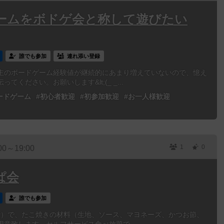
ームをボドゲ会と称して遊びたい
誰でも参加
連れ添い登録
主のボードゲーム経験値が継続的にあまり増えていないので、憶え
ください。お願いします&lt;(_ _...
ードゲーム
#初心者歓迎
#初参加歓迎
#お一人様歓迎
1
0
00～19:00
ぱ会
誰でも参加
nor）で、たこ焼きの材料（生地、ソース、マヨネーズ、かつお節、