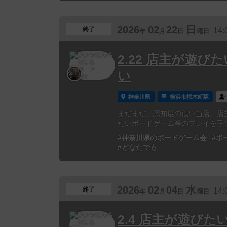
2026
02
22
日
終了
14:
年
月
日
曜日
2.22 店主が遊
い
神奈川県
横浜市桜木町駅
まだまだ、認知度の低い当店。店
たいボードゲーム等のプレイを手伝って
#神奈川県のボードゲーム会
#ボ
#どなたでも
2026
02
04
水
終了
14:
年
月
日
曜日
2.4 店主が遊び