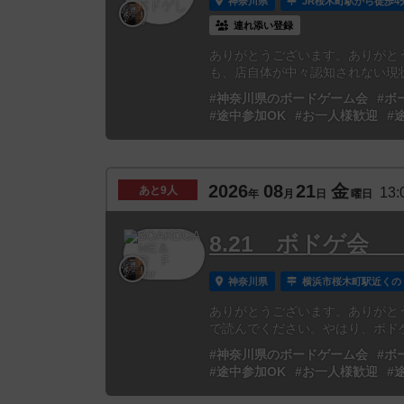
神奈川県
JR桜木町駅から徒歩4
連れ添い登録
ありがとうございます。ありがとう
も、店自体が中々認知されない現状
#神奈川県のボードゲーム会
#ボ
#途中参加OK
#お一人様歓迎
#
2026
08
21
金
あと
9人
13:
年
月
日
曜日
8.21 ボドゲ会
神奈川県
横浜市桜木町駅近くの
ありがとうございます。ありがと
で読んでください。やはり、ボドゲ会
#神奈川県のボードゲーム会
#ボ
#途中参加OK
#お一人様歓迎
#