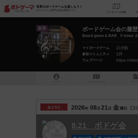
世界のボードゲームを楽しもう！
ボードゲーム専門の総合情報サイト
データベース
検
皇帝
ボードゲーム会の履歴
Board game & BAR F minor 
219個
マイボードゲーム
1件
参加コミュニティ
https://si
ウェブページ
トップ
マイボードゲーム
マイリ
2026
08
21
金
あと
9人
13:
年
月
日
曜日
8.21 ボドゲ会