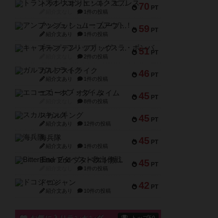
トランスオリエント・エクスプレス
70
PT
紹介文なし
1件の投稿
アンブッシュ！：ムーブアウト！
59
PT
紹介文あり
1件の投稿
キャプテン・フリップ：イスラ・ボンバ
51
PT
紹介文なし
2件の投稿
ガルフストライク
46
PT
紹介文あり
1件の投稿
エコーズ・オブ・タイム
45
PT
紹介文なし
8件の投稿
スカルキング
45
PT
紹介文あり
12件の投稿
海兵隊
45
PT
紹介文あり
1件の投稿
Bitter End ブタペスト救出作戦
45
PT
紹介文なし
1件の投稿
ドコジャン
42
PT
紹介文あり
10件の投稿