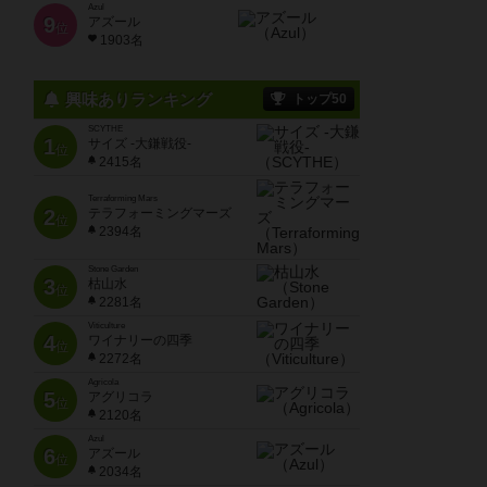
Azul
9
アズール
位
1903名
興味ありランキング
トップ50
SCYTHE
1
サイズ -大鎌戦役-
位
2415名
Terraforming Mars
2
テラフォーミングマーズ
位
2394名
Stone Garden
3
枯山水
位
2281名
Viticulture
4
ワイナリーの四季
位
2272名
Agricola
5
アグリコラ
位
2120名
Azul
6
アズール
位
2034名