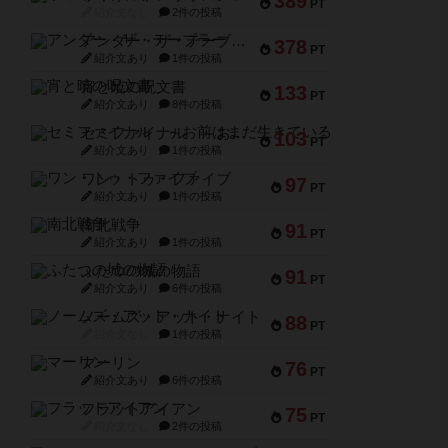
389
PT
紹介文なし
2件の投稿
アンダー・ザ・テーブラー
378
PT
紹介文あり
1件の投稿
宵と暁の呪文書
133
PT
紹介文あり
8件の投稿
セミファイナル ～お前はまだ生きている～
103
PT
紹介文あり
1件の投稿
ワン・トゥ・ファイブ
97
PT
紹介文あり
1件の投稿
南北戦争
91
PT
紹介文あり
1件の投稿
ふたつの城の物語
91
PT
紹介文あり
6件の投稿
ノームズ・アット・ナイト
88
PT
紹介文なし
1件の投稿
マーリン
76
PT
紹介文あり
6件の投稿
フラットアイアン
75
PT
紹介文なし
2件の投稿