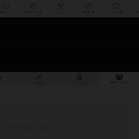
索
新着レビュー
ボードゲーム会
コミュニティ
掲示板一覧
スト
投稿履歴
ボ
ー
ドゲ
ーム
会
参加
コミュニティ
ュニティのみに参加しているか
コミュニティがないユーザーです