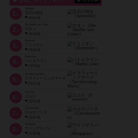
お気に入りランキング
トップ50
Splendor
1
宝石の煌き
位
4041名
Die Siedler von Catan
2
カタン
位
3616名
Dominion
3
ドミニオン
位
2530名
Battle Line
4
バトルライン
位
2378名
Terraforming Mars
5
テラフォーミングマーズ
位
2371名
6 nimmt!
6
ニムト
位
2202名
Carcassonne
7
カルカソンヌ
位
2191名
Wingspan
8
ウイングスパン
位
2150名