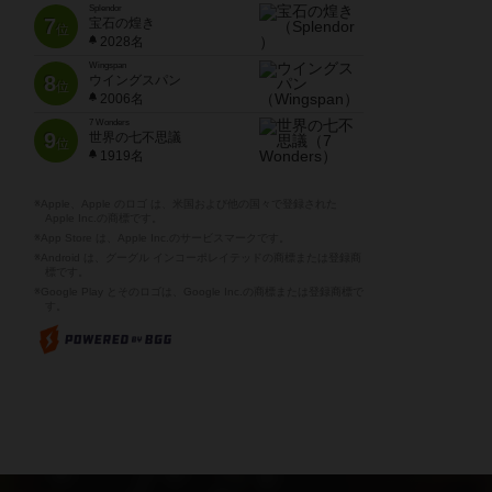
Splendor
7
宝石の煌き
位
2028名
Wingspan
8
ウイングスパン
位
2006名
7 Wonders
9
世界の七不思議
位
1919名
※Apple、Apple のロゴ は、米国および他の国々で登録された
Apple Inc.の商標です。
※App Store は、Apple Inc.のサービスマークです。
※Android は、グーグル インコーポレイテッドの商標または登録商
標です。
※Google Play とそのロゴは、Google Inc.の商標または登録商標で
す。