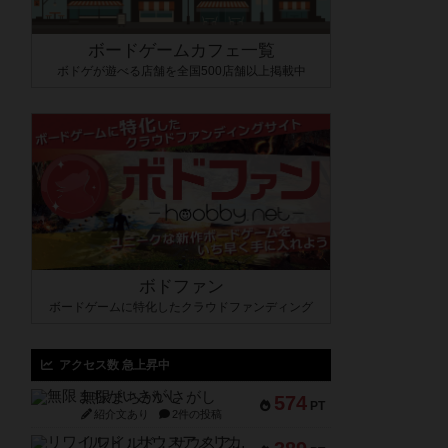
ボードゲームカフェ一覧
ボドゲが遊べる店舗を全国500店舗以上掲載中
ボドファン
ボードゲームに特化したクラウドファンディング
アクセス数 急上昇中
無限まちがいさがし
574
PT
紹介文あり
2件の投稿
リワイルド：サウスアメリカ