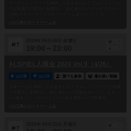
マーダーミステリーを体験してみませんか？ アルシュピール
では隔週で月曜日と金曜日に、初心者向けのゲームマスター
(GM)付きマーダーミステリーゲーム会を行っていま...
#山口県のボードゲーム会
2024
04
26
金
年
月
日
曜日
1
終了
19:00～23:00
0
ALSPIEL人狼会 2024 Vol.9（4/26）
山口県
山口市
誰でも参加
連れ添い登録
人狼ゲームを体験してみませんか？ アルシュピールでは隔週
で月曜日と金曜日に、初心者向けの人狼会を行っています。
※人狼会とマーダーミステリー会を週替わりで毎週月...
#山口県のボードゲーム会
2024
04
22
月
年
月
日
曜日
1
終了