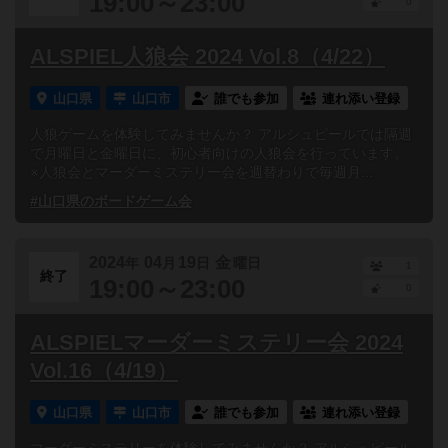
19:00～23:00
0
ALSPIEL人狼会 2024 Vol.8（4/22）
山口県
山口市
誰でも参加
連れ添い登録
人狼ゲームを体験してみませんか？ アルシュピールでは隔週
で月曜日と金曜日に、初心者向けの人狼会を行っています。
※人狼会とマーダーミステリー会を週替わりで毎週月...
#山口県のボードゲーム会
2024
04
19
金
年
月
日
曜日
1
終了
19:00～23:00
0
ALSPIELマーダーミステリー会 2024
Vol.16（4/19）
山口県
山口市
誰でも参加
連れ添い登録