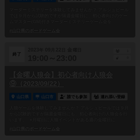
マーダーミステリーを体験してみませんか？ アルシュピール
では９月から試験的ですが隔週金曜日に、初心者向けのゲー
ムマスター(GM)付きマーダーミステリーゲーム会を...
#山口県のボードゲーム会
2023
09
22
金
年
月
日
曜日
1
終了
19:00～23:00
0
【金曜人狼会】初心者向け人狼会
⑨（2023/09/22）
山口県
山口市
誰でも参加
連れ添い登録
人狼ゲームを体験してみませんか？ アルシュピールでは９月
から試験的ですが隔週金曜日にも、初心者向けの人狼会を行
います。 ※月曜日に人狼イベントがある週の金曜日に...
#山口県のボードゲーム会