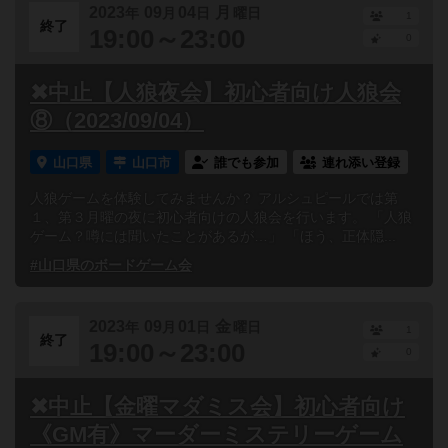
2023
09
04
月
年
月
日
曜日
1
終了
19:00～23:00
0
✖中止【人狼夜会】初心者向け人狼会
⑧（2023/09/04）
山口県
山口市
誰でも参加
連れ添い登録
人狼ゲームを体験してみませんか？ アルシュピールでは第
１、第３月曜の夜に初心者向けの人狼会を行います。 「人狼
ゲーム？噂には聞いたことがあるが…」 「ほう、正体隠...
#山口県のボードゲーム会
2023
09
01
金
年
月
日
曜日
1
終了
19:00～23:00
0
✖中止【金曜マダミス会】初心者向け
《GM有》マーダーミステリーゲーム