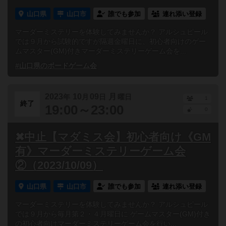
山口県
山口市
誰でも参加
連れ添い登録
マーダーミステリーを体験してみませんか？ アルシュピール
では９月から試験的ですが隔週金曜日に、初心者向けのゲー
ムマスター(GM)付きマーダーミステリーゲーム会を...
#山口県のボードゲーム会
2023
10
09
月
年
月
日
曜日
1
終了
19:00～23:00
0
✖中止【マダミス会】初心者向け《GM
有》マーダーミステリーゲーム会
②（2023/10/09）
山口県
山口市
誰でも参加
連れ添い登録
マーダーミステリーを体験してみませんか？ アルシュピール
では９月から毎月第２・４月曜日に ゲームマスター(GM)付き
の初心者向けマーダーミステリーゲーム会を行い...