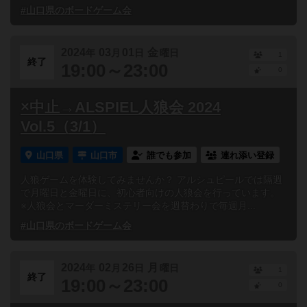
#山口県のボードゲーム会
2024
03
01
金
年
月
日
曜日
1
終了
19:00～23:00
0
×中止→ALSPIEL人狼会 2024
Vol.5（3/1）
山口県
山口市
誰でも参加
連れ添い登録
人狼ゲームを体験してみませんか？ アルシュピールでは隔週
で月曜日と金曜日に、初心者向けの人狼会を行っています。
※人狼会とマーダーミステリー会を週替わりで毎週月...
#山口県のボードゲーム会
2024
02
26
月
年
月
日
曜日
1
終了
19:00～23:00
0