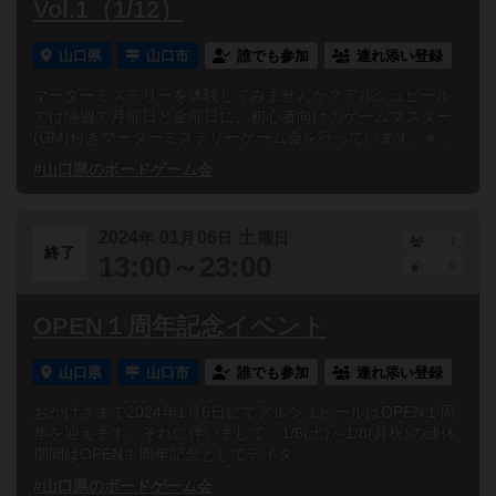
Vol.1（1/12）
山口県
山口市
誰でも参加
連れ添い登録
マーダーミステリーを体験してみませんか？アルシュピール
では隔週で月曜日と金曜日に、初心者向けのゲームマスター
(GM)付きマーダーミステリーゲーム会を行っています。※...
#山口県のボードゲーム会
2024
01
06
土
年
月
日
曜日
1
終了
13:00～23:00
0
OPEN１周年記念イベント
山口県
山口市
誰でも参加
連れ添い登録
おかげさまで2024年1月6日にてアルシュピールはOPEN１周
年を迎えます。それに伴いまして、1/6(土)～1/8(月祝)の連休
期間はOPEN１周年記念としてデイタ...
#山口県のボードゲーム会