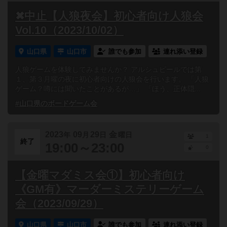
✖中止【人狼夜会】初心者向け人狼会
Vol.10（2023/10/02）
山口県
山口市
誰でも参加
連れ添い登録
人狼ゲームを体験してみませんか？ アルシュピールでは第
１、第３月曜の夜に初心者向けの人狼会を行います。 「人狼
ゲーム？噂には聞いたことがあるが…」 「ほう、正体隠...
#山口県のボードゲーム会
2023
09
29
金
年
月
日
曜日
1
終了
19:00～23:00
0
【金曜マダミス会①】初心者向け
《GM有》マーダーミステリーゲーム
会（2023/09/29）
山口県
山口市
誰でも参加
連れ添い登録