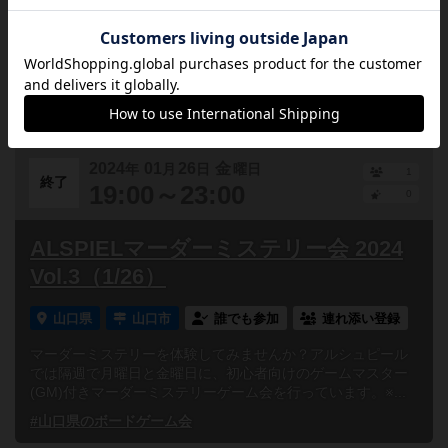
人狼ゲームを体験してみませんか？アルシュピールでは隔週
で月曜日と金曜日に、初心者向けの人狼会を行っています。※
人狼会とマーダーミステリー会を週替わりで毎週月曜と金
曜...
#山口県のボードゲーム会
2024
01
26
金
年
月
日
曜日
1
終了
19:00～23:00
0
ALSPIELマーダーミステリー会 2024
Vol.3（1/26）
山口県
山口市
誰でも参加
連れ添い登録
マーダーミステリーを体験してみませんか？アルシュピール
では隔週で月曜日と金曜日に、初心者向けのゲームマスター
(GM)付きマーダーミステリーゲーム会を行っています。※...
#山口県のボードゲーム会