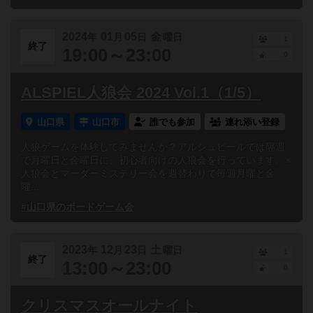
2024
01
05
金
年
月
日
曜日
1
終了
19:00～23:00
0
ALSPIEL人狼会 2024 Vol.1（1/5）
山口県
山口市
誰でも参加
連れ添い登録
人狼ゲームを体験してみませんか？アルシュピールでは隔週
で月曜日と金曜日に、初心者向けの人狼会を行っています。※
人狼会とマーダーミステリー会を週替わりで毎週月曜と金
曜...
#山口県のボードゲーム会
2023
12
23
土
年
月
日
曜日
1
終了
13:00～23:00
0
クリスマスオールナイト