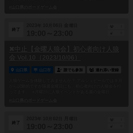
#山口県のボードゲーム会
2023
10
06
金
年
月
日
曜日
1
終了
19:00～23:00
0
✖中止【金曜人狼会】初心者向け人狼
会 Vol.10（2023/10/06）
山口県
山口市
誰でも参加
連れ添い登録
人狼ゲームを体験してみませんか？ アルシュピールでは９月
から試験的ですが隔週金曜日にも、初心者向けの人狼会を行
ってます。 ※月曜日に人狼イベントがある週の金曜日...
#山口県のボードゲーム会
2023
10
02
月
年
月
日
曜日
1
終了
19:00～23:00
0