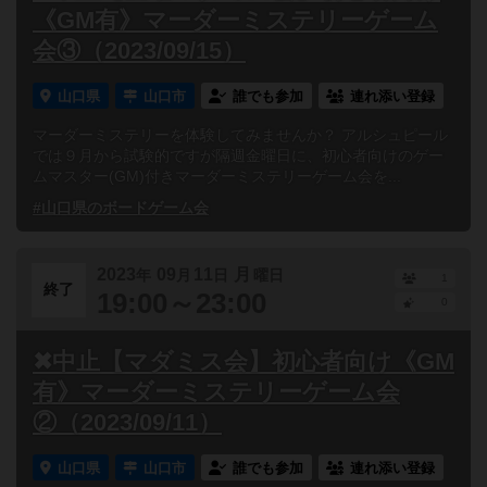
《GM有》マーダーミステリーゲーム
会③（2023/09/15）
山口県
山口市
誰でも参加
連れ添い登録
マーダーミステリーを体験してみませんか？ アルシュピール
では９月から試験的ですが隔週金曜日に、初心者向けのゲー
ムマスター(GM)付きマーダーミステリーゲーム会を...
#山口県のボードゲーム会
2023
09
11
月
年
月
日
曜日
1
終了
19:00～23:00
0
✖中止【マダミス会】初心者向け《GM
有》マーダーミステリーゲーム会
②（2023/09/11）
山口県
山口市
誰でも参加
連れ添い登録