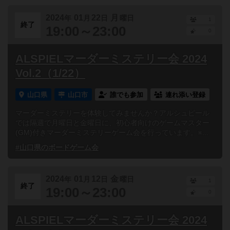
2024
01
22
月
年
月
日
曜日
1
終了
19:00～23:00
0
ALSPIELマーダーミステリー会 2024
Vol.2（1/22）
山口県
山口市
誰でも参加
連れ添い登録
マーダーミステリーを体験してみませんか？アルシュピール
では隔週で月曜日と金曜日に、初心者向けのゲームマスター
(GM)付きマーダーミステリーゲーム会を行っています。※...
#山口県のボードゲーム会
2024
01
12
金
年
月
日
曜日
1
終了
19:00～23:00
0
ALSPIELマーダーミステリー会 2024