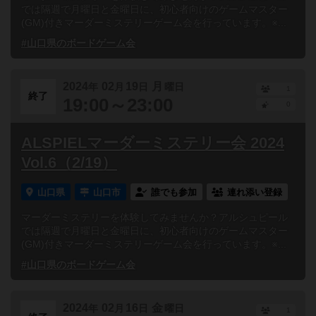
では隔週で月曜日と金曜日に、初心者向けのゲームマスター
(GM)付きマーダーミステリーゲーム会を行っています。※...
#山口県のボードゲーム会
2024
02
19
月
年
月
日
曜日
1
終了
19:00～23:00
0
ALSPIELマーダーミステリー会 2024
Vol.6（2/19）
山口県
山口市
誰でも参加
連れ添い登録
マーダーミステリーを体験してみませんか？アルシュピール
では隔週で月曜日と金曜日に、初心者向けのゲームマスター
(GM)付きマーダーミステリーゲーム会を行っています。※...
#山口県のボードゲーム会
2024
02
16
金
年
月
日
曜日
1