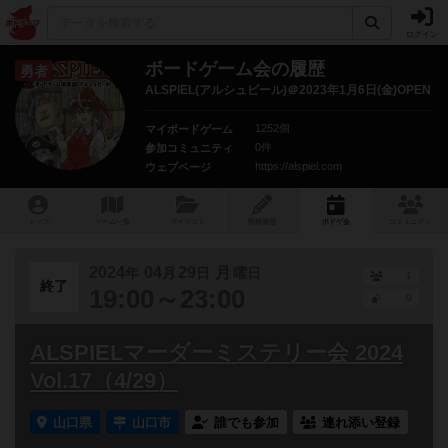
ログイン
ボードゲーム会の履歴
勇者
ALSPIEL(アルシュピール)＠2023年1月6日(金)OPEN！
1252個
マイボードゲーム
0件
参加コミュニティ
https://alspiel.com
ウェブページ
トップ
ゲーム一覧
マイリスト
投稿履歴
ボ
ドゲ
会
コミュニティ
2024
04
29
月
年
月
日
曜日
1
終了
19:00～23:00
0
ALSPIELマーダーミステリー会 2024
Vol.17（4/29）
山口県
山口市
誰でも参加
連れ添い登録