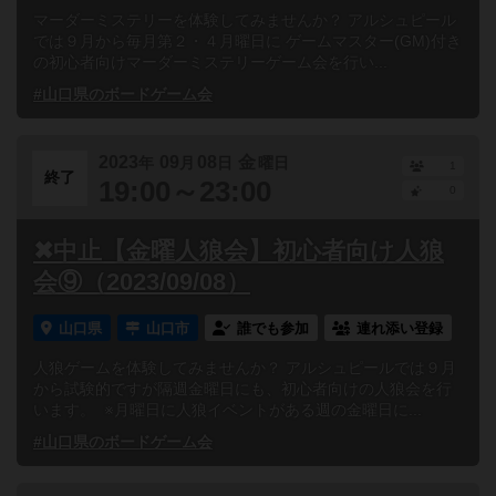
マーダーミステリーを体験してみませんか？ アルシュピール
では９月から毎月第２・４月曜日に ゲームマスター(GM)付き
の初心者向けマーダーミステリーゲーム会を行い...
#山口県のボードゲーム会
2023
09
08
金
年
月
日
曜日
1
終了
19:00～23:00
0
✖中止【金曜人狼会】初心者向け人狼
会⑨（2023/09/08）
山口県
山口市
誰でも参加
連れ添い登録
人狼ゲームを体験してみませんか？ アルシュピールでは９月
から試験的ですが隔週金曜日にも、初心者向けの人狼会を行
います。 ※月曜日に人狼イベントがある週の金曜日に...
#山口県のボードゲーム会