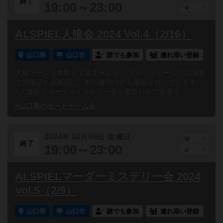
終了
19:00～23:00
0
ALSPIEL人狼会 2024 Vol.4（2/16）
山口県
山口市
誰でも参加
連れ添い登録
人狼ゲームを体験してみませんか？ アルシュピールでは隔週
で月曜日と金曜日に、初心者向けの人狼会を行っています。
※人狼会とマーダーミステリー会を週替わりで毎週月...
#山口県のボードゲーム会
2024
02
09
金
年
月
日
曜日
1
終了
19:00～23:00
0
ALSPIELマーダーミステリー会 2024
Vol.5（2/9）
山口県
山口市
誰でも参加
連れ添い登録