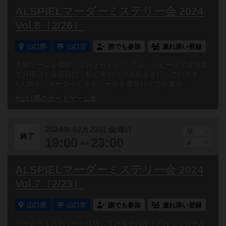
ALSPIELマーダーミステリー会 2024
Vol.8（2/26）
山口県
山口市
誰でも参加
連れ添い登録
人狼ゲームを体験してみませんか？ アルシュピールでは隔週
で月曜日と金曜日に、初心者向けの人狼会を行っています。
※人狼会とマーダーミステリー会を週替わりで毎週月...
#山口県のボードゲーム会
2024
02
23
金
年
月
日
曜日
1
終了
19:00～23:00
0
ALSPIELマーダーミステリー会 2024
Vol.7（2/23）
山口県
山口市
誰でも参加
連れ添い登録
マーダーミステリーを体験してみませんか？アルシュピール