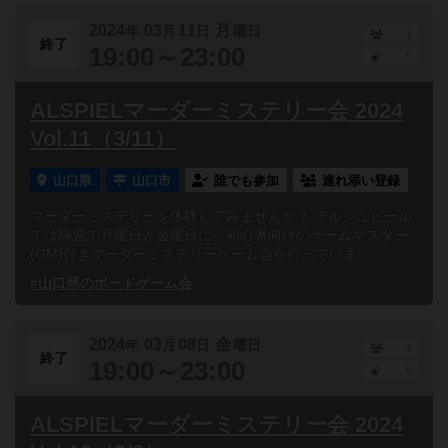
2024
03
11
月
年
月
日
曜日
1
終了
19:00～23:00
0
ALSPIELマーダーミステリー会 2024
Vol.11（3/11）
山口県
山口市
誰でも参加
連れ添い登録
マーダーミステリーを体験してみませんか？ アルシュピール
では隔週で月曜日と金曜日に、初心者向けのゲームマスター
(GM)付きマーダーミステリーゲーム会を行っていま...
#山口県のボードゲーム会
2024
03
08
金
年
月
日
曜日
1
終了
19:00～23:00
0
ALSPIELマーダーミステリー会 2024