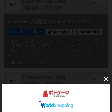
2024
02
02
金
年
月
日
曜日
1
終了
19:00～23:00
0
ALSPIEL人狼会 2024 Vol.3（2/2）
山口県
山口市
誰でも参加
連れ添い登録
人狼ゲームを体験してみませんか？アルシュピールでは隔週
で月曜日と金曜日に、初心者向けの人狼会を行っています。※
人狼会とマーダーミステリー会を週替わりで毎週月曜と金
曜...
#山口県のボードゲーム会
2024
01
29
月
年
月
日
曜日
1
終了
19:00～23:00
0
ALSPIEL人狼会 2024 Vol.2（1/29）
山口県
山口市
誰でも参加
連れ添い登録