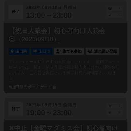
2023
09
18
月
年
月
日
曜日
1
終了
13:00～23:00
0
【祝日人狼会】初心者向け人狼会
⑧（2023/09/18）
山口県
山口市
誰でも参加
連れ添い登録
アルシュピール初の日中の人狼会になります。 普段アルシュ
ピールでは、第１、第３月曜の夜に初心者向けの人狼会を行
いますが、この日は祝日という事でお昼の時間帯から人狼
会...
#山口県のボードゲーム会
2023
09
15
金
年
月
日
曜日
1
終了
19:00～23:00
0
✖中止【金曜マダミス会】初心者向け