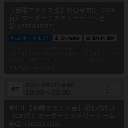
【金曜マダミス会】初心者向け《GM
有》マーダーミステリーゲーム会
②（2023/10/27）
山口県
山口市
誰でも参加
連れ添い登録
マーダーミステリーを体験してみませんか？ アルシュピール
では９月から試験的ですが隔週金曜日に、初心者向けのゲー
ムマスター(GM)付きマーダーミステリーゲーム会を...
#山口県のボードゲーム会
2023
10
13
金
年
月
日
曜日
1
終了
19:00～23:00
0
✖中止【金曜マダミス会】初心者向け
《GM有》マーダーミステリーゲーム
会②（2023/10/13）