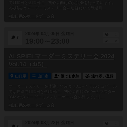
で月曜日と金曜日に、初心者向けの人狼会を行っています。
※人狼会とマーダーミステリー会を週替わりで毎週月...
#山口県のボードゲーム会
2024
04
05
金
年
月
日
曜日
1
終了
19:00～23:00
0
ALSPIELマーダーミステリー会 2024
Vol.14（4/5）
山口県
山口市
誰でも参加
連れ添い登録
マーダーミステリーを体験してみませんか？ アルシュピール
では隔週で月曜日と金曜日に、初心者向けのゲームマスター
(GM)付きマーダーミステリーゲーム会を行っていま...
#山口県のボードゲーム会
2024
03
22
金
年
月
日
曜日
1
終了