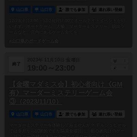
山口県
山口市
誰でも参加
連れ添い登録
12/23(土)13:00～12/24(日)7:00でオールナイトイベントを行
います。ボードゲーム、人狼、マーダーミステリー、脱出ゲ
ームなど、店内にあるゲーム全てを...
#山口県のボードゲーム会
2023
11
10
金
年
月
日
曜日
1
終了
19:00～23:00
0
【金曜マダミス会】初心者向け《GM
有》マーダーミステリーゲーム会
③（2023/11/10）
山口県
山口市
誰でも参加
連れ添い登録
マーダーミステリーを体験してみませんか？ アルシュピール
では９月から試験的ですが隔週金曜日に、初心者向けのゲー
ムマスター(GM)付きマーダーミステリーゲーム会を...