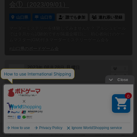
会①（2023/09/01）
山口県
山口市
誰でも参加
連れ添い登録
マーダーミステリーを体験してみませんか？ アルシュピール
では９月から試験的ですが隔週金曜日に、初心者向けのゲー
ムマスター(GM)付きマーダーミステリーゲーム会を...
#山口県のボードゲーム会
2023
08
28
月
年
月
日
曜日
1
終了
19:00～23:00
0
【マダミス会】初心者向けマーダーミ
ステリーゲーム会⑦（2023/08/28）
山口県
山口市
誰でも参加
連れ添い登録
マーダーミステリーを体験してみませんか？ アルシュピール
では毎月第２・４月曜日に初心者向けのマーダーミステリー
ゲーム会を行います。 「マーダーミステリー？噂には...