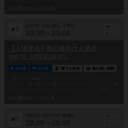
#山口県のボードゲーム会
2023
10
30
月
年
月
日
曜日
1
終了
19:00～23:00
0
【人狼夜会】初心者向け人狼会
Vol.10（2023/10/30）
山口県
山口市
誰でも参加
連れ添い登録
人狼ゲームを体験してみませんか？ アルシュピールでは第
１、第３月曜の夜に初心者向けの人狼会を行います。 「人狼
ゲーム？噂には聞いたことがあるが…」 「ほう、正体隠...
#山口県のボードゲーム会
2023
10
27
金
年
月
日
曜日
1
終了
19:00～23:00
0