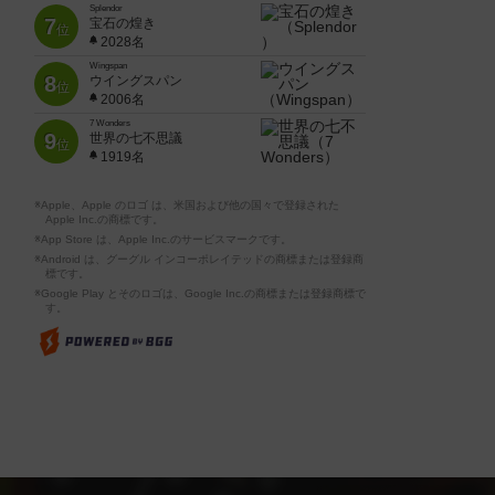
Splendor
7
宝石の煌き
位
2028名
Wingspan
8
ウイングスパン
位
2006名
7 Wonders
9
世界の七不思議
位
1919名
※Apple、Apple のロゴ は、米国および他の国々で登録された
Apple Inc.の商標です。
※App Store は、Apple Inc.のサービスマークです。
※Android は、グーグル インコーポレイテッドの商標または登録商
標です。
※Google Play とそのロゴは、Google Inc.の商標または登録商標で
す。