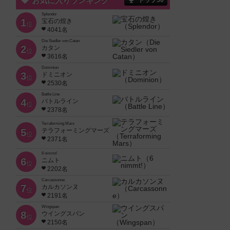
お気に入りランキング
トップ50
Splendor
1
宝石の煌き
位
4041名
Die Siedler von Catan
2
カタン
位
3616名
Dominion
3
ドミニオン
位
2530名
Battle Line
4
バトルライン
位
2378名
Terraforming Mars
5
テラフォーミングマーズ
位
2371名
6 nimmt!
6
ニムト
位
2202名
Carcassonne
7
カルカソンヌ
位
2191名
Wingspan
8
ウイングスパン
位
2150名