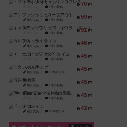
トランスオリエント・エクスプレス
70
PT
紹介文なし
1件の投稿
アンブッシュ！：ムーブアウト！
59
PT
紹介文あり
1件の投稿
キャプテン・フリップ：イスラ・ボンバ
51
PT
紹介文なし
2件の投稿
ガルフストライク
46
PT
紹介文あり
1件の投稿
エコーズ・オブ・タイム
45
PT
紹介文なし
8件の投稿
スカルキング
45
PT
紹介文あり
12件の投稿
海兵隊
45
PT
紹介文あり
1件の投稿
Bitter End ブタペスト救出作戦
45
PT
紹介文なし
1件の投稿
ドコジャン
42
PT
紹介文あり
10件の投稿