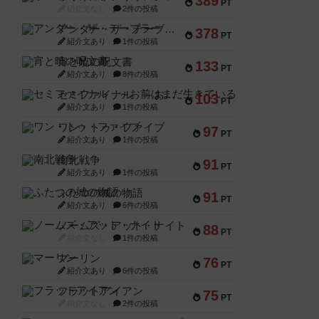
389
PT
紹介文なし
2件の投稿
アンダー・ザ・テーブラー
378
PT
紹介文あり
1件の投稿
宵と暁の呪文書
133
PT
紹介文あり
8件の投稿
セミファイナル ～お前はまだ生きている～
103
PT
紹介文あり
1件の投稿
ワン・トゥ・ファイブ
97
PT
紹介文あり
1件の投稿
南北戦争
91
PT
紹介文あり
1件の投稿
ふたつの城の物語
91
PT
紹介文あり
6件の投稿
ノームズ・アット・ナイト
88
PT
紹介文なし
1件の投稿
マーリン
76
PT
紹介文あり
6件の投稿
フラットアイアン
75
PT
紹介文なし
2件の投稿