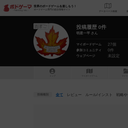
世界のボードゲームを楽しもう！
ボードゲーム専門の総合情報サイト
データベース
検
たまご
投稿履歴 0件
明星一平 さん
27個
マイボードゲーム
0件
参加コミュニティ
未設定
ウェブページ
トップ
マイボードゲーム
マイリ
全て
レビュー
ルール
/インスト
戦略
や
投稿種別