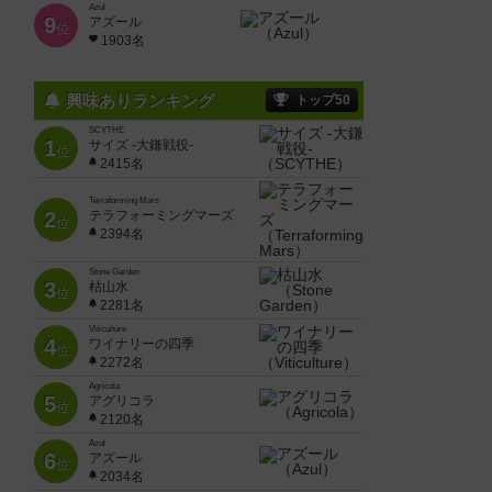
Azul
9
アズール
位
1903名
興味ありランキング
トップ50
SCYTHE
1
サイズ -大鎌戦役-
位
2415名
Terraforming Mars
2
テラフォーミングマーズ
位
2394名
Stone Garden
3
枯山水
位
2281名
Viticulture
4
ワイナリーの四季
位
2272名
Agricola
5
アグリコラ
位
2120名
Azul
6
アズール
位
2034名