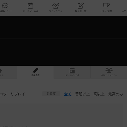
索
新着レビュー
ボードゲーム会
コミュニティ
掲示板一覧
スト
投稿履歴
ボ
ー
ドゲ
ーム
会
参加
コミュニティ
コツ
リプレイ
全て
普通以上
高以上
最高のみ
注目度