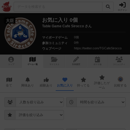
ログイン
お気に入り 0個
大臣
Table Game Cafe Sirocco さん
0個
マイボードゲーム
0件
参加コミュニティ
https://twitter.com/TGCafeSirocco
ウェブページ
トップ
ゲーム一覧
マイリスト
投稿履歴
ボ
ドゲ
会
コミュニティ
評価したゲ
全て
興味あり
経験あり
お気に入り
持ってる
比較する
ーム