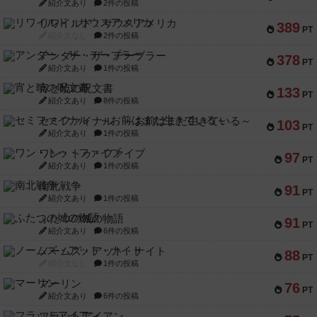
紹介文あり
2件の投稿
リワイルド：サウスアメリカ
389
PT
紹介文なし
2件の投稿
アンダー・ザ・テーブラー
378
PT
紹介文あり
1件の投稿
宵と暁の呪文書
133
PT
紹介文あり
8件の投稿
セミファイナル ～お前はまだ生きている～
103
PT
紹介文あり
1件の投稿
ワン・トゥ・ファイブ
97
PT
紹介文あり
1件の投稿
南北戦争
91
PT
紹介文あり
1件の投稿
ふたつの城の物語
91
PT
紹介文あり
6件の投稿
ノームズ・アット・ナイト
88
PT
紹介文なし
1件の投稿
マーリン
76
PT
紹介文あり
6件の投稿
フラットアイアン