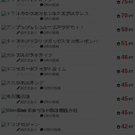
75
PT
紹介文なし
2件の投稿
トランスオリエント・エクスプレス
70
PT
紹介文なし
1件の投稿
アンブッシュ！：ムーブアウト！
59
PT
紹介文あり
1件の投稿
キャプテン・フリップ：イスラ・ボンバ
51
PT
紹介文なし
2件の投稿
ガルフストライク
46
PT
紹介文あり
1件の投稿
エコーズ・オブ・タイム
45
PT
紹介文なし
8件の投稿
スカルキング
45
PT
紹介文あり
12件の投稿
海兵隊
45
PT
紹介文あり
1件の投稿
Bitter End ブタペスト救出作戦
45
PT
紹介文なし
1件の投稿
ドコジャン
42
PT
紹介文あり
10件の投稿