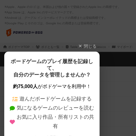
※Apple、Apple のロゴ は、米国および他の国々で登録されたApple Inc.の商標です。
※App Store は、Apple Inc.のサービスマークです。
※Android は、グーグル インコーポレイテッドの商標または登録商標です。
※Google Play とそのロゴは、Google Inc.の商標または登録商標です。
閉じる
ボドゲーマTOP
ボドとも一覧
Table Game Cafe Sirocco
マイボードゲ
ボドゲーマTOP
ボードゲームのプレイ履歴を記録し
て、
ボードゲームを検索する
自分のデータを管理しませんか？
約75,000人
がボドゲーマを利用中！
ボードゲームの新着レビュー
遊んだボードゲームを記録する
ボードゲーム会情報
気になるゲームのレビューを読む
お気に入り作品・所有リストの共
メカニクス特集
有
掲示板・トピックス