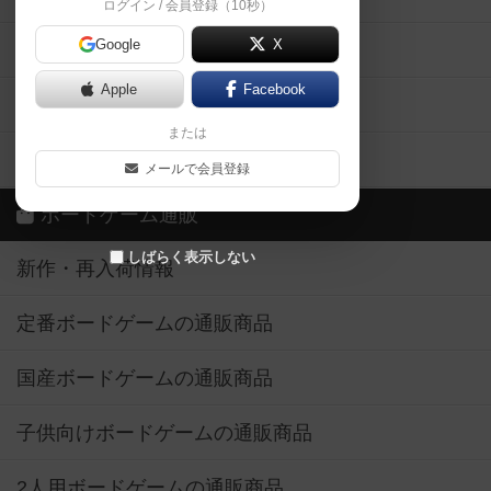
ログイン / 会員登録（10秒）
Google
X
ボドとも・会員一覧
Apple
Facebook
ボードゲーム業界コラム
または
ボドゲーマご利用案内
メールで会員登録
ボードゲーム通販
しばらく表示しない
新作・再入荷情報
定番ボードゲームの通販商品
国産ボードゲームの通販商品
子供向けボードゲームの通販商品
2人用ボードゲームの通販商品