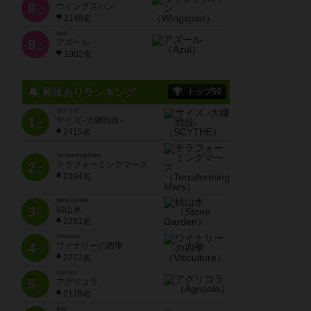
8
ウイングスパン
位
2148名
Azul
9
アズール
位
1902名
興味ありランキング
トップ50
SCYTHE
1
サイズ -大鎌戦役-
位
2415名
Terraforming Mars
2
テラフォーミングマーズ
位
2394名
Stone Garden
3
枯山水
位
2281名
Viticulture
4
ワイナリーの四季
位
2272名
Agricola
5
アグリコラ
位
2119名
Azul