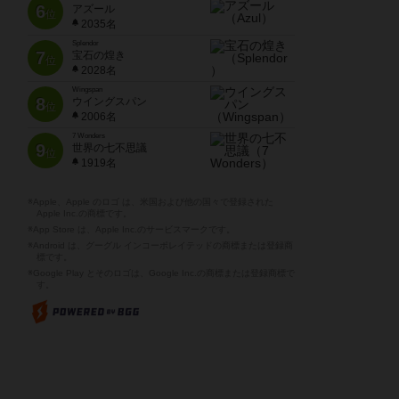
6
アズール
位
2035名
Splendor
7
宝石の煌き
位
2028名
Wingspan
8
ウイングスパン
位
2006名
7 Wonders
9
世界の七不思議
位
1919名
※Apple、Apple のロゴ は、米国および他の国々で登録された
Apple Inc.の商標です。
※App Store は、Apple Inc.のサービスマークです。
※Android は、グーグル インコーポレイテッドの商標または登録商
標です。
※Google Play とそのロゴは、Google Inc.の商標または登録商標で
す。