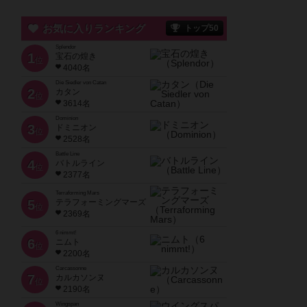
お気に入りランキング
トップ50
Splendor
1
宝石の煌き
位
4040名
Die Siedler von Catan
2
カタン
位
3614名
Dominion
3
ドミニオン
位
2528名
Battle Line
4
バトルライン
位
2377名
Terraforming Mars
5
テラフォーミングマーズ
位
2369名
6 nimmt!
6
ニムト
位
2200名
Carcassonne
7
カルカソンヌ
位
2190名
Wingspan