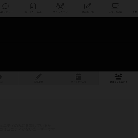
索
新着レビュー
ボードゲーム会
コミュニティ
掲示板一覧
スト
投稿履歴
ボ
ー
ドゲ
ーム
会
参加
コミュニティ
ュニティのみに参加しているか
コミュニティがないユーザーです