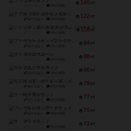
ブラヴェスト
140
PT
紹介文なし
1件の投稿
ドブル：ポケットモンスター
122
PT
紹介文あり
4件の投稿
ジャンヌ・ダルク-オルレアン ドロー＆ライト
118
PT
紹介文なし
5件の投稿
ファースト・イン・フライト
94
PT
紹介文あり
3件の投稿
ダイススローン
88
PT
紹介文なし
1件の投稿
ガルフストライク
80
PT
紹介文あり
1件の投稿
モズビ－ズ・レイダ－ズ
79
PT
紹介文あり
1件の投稿
リー対グラント
77
PT
紹介文あり
1件の投稿
ブレーキング・アウェイ
75
PT
紹介文あり
4件の投稿
ザ・フラッド
71
PT
紹介文なし
1件の投稿