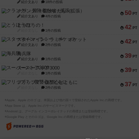
紹介文あり
18件の投稿
クランク! ：冒険者たち（拡張）
50
PT
紹介文あり
4件の投稿
とうほうの！
42
PT
紹介文なし
1件の投稿
スターマイン・ラミー ポケット
42
PT
紹介文あり
2件の投稿
海兵隊
39
PT
紹介文あり
1件の投稿
スーパーストア3000
39
PT
紹介文なし
1件の投稿
フリップ７：復讐心とともに
37
PT
紹介文なし
2件の投稿
※Apple、Apple のロゴ は、米国および他の国々で登録されたApple Inc.の商標です。
※App Store は、Apple Inc.のサービスマークです。
※Android は、グーグル インコーポレイテッドの商標または登録商標です。
※Google Play とそのロゴは、Google Inc.の商標または登録商標です。