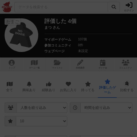
ログイン
評価した 4個
たまご
まつ さん
107個
マイボードゲーム
0件
参加コミュニティ
未設定
ウェブページ
トップ
ゲーム一覧
マイリスト
投稿履歴
ボ
ドゲ
会
コミュニティ
評価したゲ
全て
興味あり
経験あり
お気に入り
持ってる
比較する
ーム