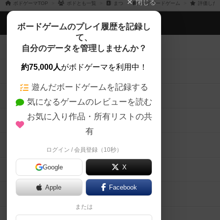
閉じる
ボドゲーマTOP
ボドとも一覧
まつ
マイボードゲーム
評価した
ボドゲーマTOP
ボードゲームのプレイ履歴を記録し
て、
ボードゲームを検索する
自分のデータを管理しませんか？
約75,000人
がボドゲーマを利用中！
ボードゲームの新着レビュー
遊んだボードゲームを記録する
ボードゲーム会情報
気になるゲームのレビューを読む
お気に入り作品・所有リストの共
メカニクス特集
有
掲示板・トピックス
ログイン / 会員登録（10秒）
Google
X
ボドとも・会員一覧
Apple
Facebook
ボードゲーム業界コラム
または
ボドゲーマご利用案内