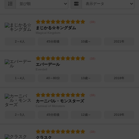
まじかる☆キングダム
Magical Kingdom
2～4人
45分前後
10歳～
2021年
エバーデール
Everdell
1～4人
40～80分
13歳～
2018年
カーニバル・モンスターズ
Carnival of Monsters
2～5人
45分前後
12歳～
2019年
クラスク