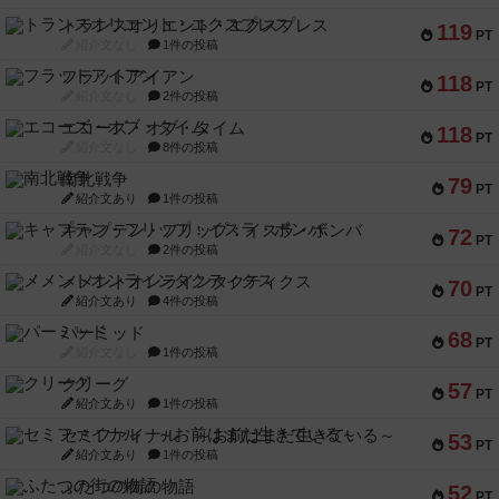
トランスオリエント・エクスプレス
119
PT
紹介文なし
1件の投稿
フラットアイアン
118
PT
紹介文なし
2件の投稿
エコーズ・オブ・タイム
118
PT
紹介文なし
8件の投稿
南北戦争
79
PT
紹介文あり
1件の投稿
キャプテン・フリップ：イスラ・ボンバ
72
PT
紹介文なし
2件の投稿
メメントオンラインタクティクス
70
PT
紹介文あり
4件の投稿
パーミッド
68
PT
紹介文なし
1件の投稿
クリーグ
57
PT
紹介文あり
1件の投稿
セミファイナル ～お前はまだ生きている～
53
PT
紹介文あり
1件の投稿
ふたつの街の物語
52
PT