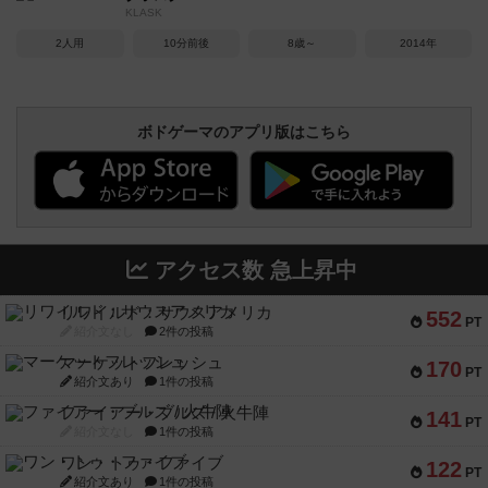
KLASK
2人用
10分前後
8歳～
2014年
ボドゲーマのアプリ版はこちら
アクセス数 急上昇中
リワイルド：サウスアメリカ
552
PT
紹介文なし
2件の投稿
マーケットフレッシュ
170
PT
紹介文あり
1件の投稿
ファイアー・ブルズ / 火牛陣
141
PT
紹介文なし
1件の投稿
ワン・トゥ・ファイブ
122
PT
紹介文あり
1件の投稿