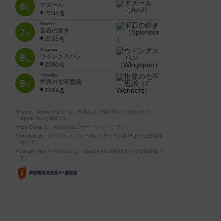
6
アズール
位
2035名
Splendor
7
宝石の煌き
位
2028名
Wingspan
8
ウイングスパン
位
2006名
7 Wonders
9
世界の七不思議
位
1919名
※Apple、Apple のロゴ は、米国および他の国々で登録された
Apple Inc.の商標です。
※App Store は、Apple Inc.のサービスマークです。
※Android は、グーグル インコーポレイテッドの商標または登録商
標です。
※Google Play とそのロゴは、Google Inc.の商標または登録商標で
す。