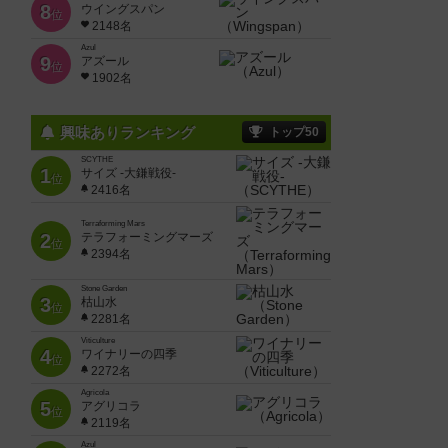
8
ウイングスパン
位
2148名
Azul
9
アズール
位
1902名
興味ありランキング
トップ50
SCYTHE
1
サイズ -大鎌戦役-
位
2416名
Terraforming Mars
2
テラフォーミングマーズ
位
2394名
Stone Garden
3
枯山水
位
2281名
Viticulture
4
ワイナリーの四季
位
2272名
Agricola
5
アグリコラ
位
2119名
Azul