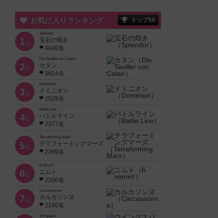
お気に入りランキング
トップ50
Splendor
1
宝石の煌き
位
4040名
Die Siedler von Catan
2
カタン
位
3614名
Dominion
3
ドミニオン
位
2528名
Battle Line
4
バトルライン
位
2377名
Terraforming Mars
5
テラフォーミングマーズ
位
2369名
6 nimmt!
6
ニムト
位
2200名
Carcassonne
7
カルカソンヌ
位
2190名
Wingspan