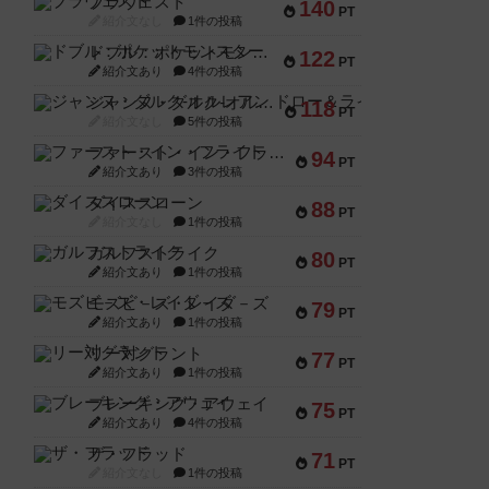
ブラヴェスト
140
PT
紹介文なし
1件の投稿
ドブル：ポケットモンスター
122
PT
紹介文あり
4件の投稿
ジャンヌ・ダルク-オルレアン ドロー＆ライト
118
PT
紹介文なし
5件の投稿
ファースト・イン・フライト
94
PT
紹介文あり
3件の投稿
ダイススローン
88
PT
紹介文なし
1件の投稿
ガルフストライク
80
PT
紹介文あり
1件の投稿
モズビ－ズ・レイダ－ズ
79
PT
紹介文あり
1件の投稿
リー対グラント
77
PT
紹介文あり
1件の投稿
ブレーキング・アウェイ
75
PT
紹介文あり
4件の投稿
ザ・フラッド
71
PT
紹介文なし
1件の投稿