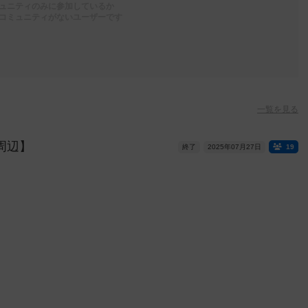
ュニティのみに参加しているか
コミュニティがないユーザーです
一覧を見る
周辺】
終了
2025年07月27日
19