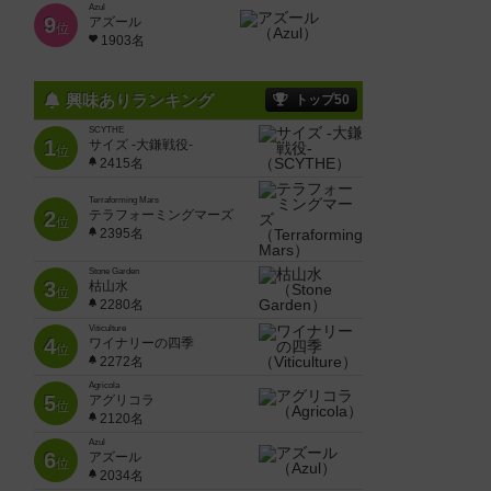
Azul
9
アズール
位
1903名
興味ありランキング
トップ50
SCYTHE
1
サイズ -大鎌戦役-
位
2415名
Terraforming Mars
2
テラフォーミングマーズ
位
2395名
Stone Garden
3
枯山水
位
2280名
Viticulture
4
ワイナリーの四季
位
2272名
Agricola
5
アグリコラ
位
2120名
Azul
6
アズール
位
2034名