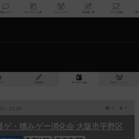
索
新着レビュー
ボードゲーム会
コミュニティ
掲示板一覧
スト
投稿履歴
ボ
ー
ドゲ
ーム
会
参加
コミュニティ
6
0
00～21:00
eUp 重ゲ・積みゲー消化会 大阪市平野区