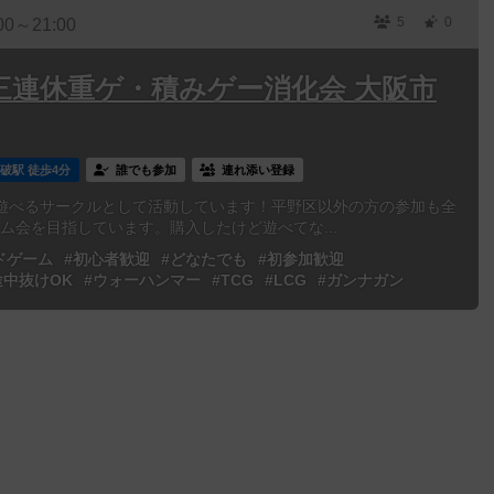
5
0
00～21:00
eUp 三連休重ゲ・積みゲー消化会 大阪市
破駅 徒歩4分
誰でも参加
連れ添い登録
遊べるサークルとして活動しています！平野区以外の方の参加も全
ーム会を目指しています。購入したけど遊べてな...
ドゲーム
#初心者歓迎
#どなたでも
#初参加歓迎
途中抜けOK
#ウォーハンマー
#TCG
#LCG
#ガンナガン