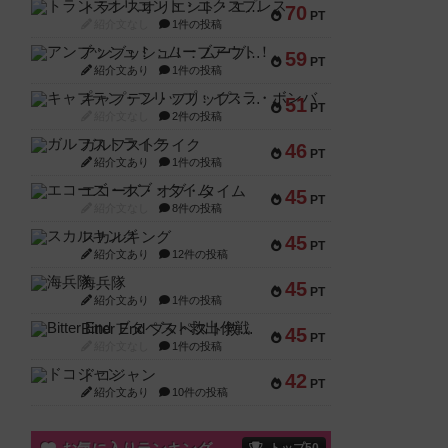
トランスオリエント・エクスプレス
70
PT
紹介文なし
1件の投稿
アンブッシュ！：ムーブアウト！
59
PT
紹介文あり
1件の投稿
キャプテン・フリップ：イスラ・ボンバ
51
PT
紹介文なし
2件の投稿
ガルフストライク
46
PT
紹介文あり
1件の投稿
エコーズ・オブ・タイム
45
PT
紹介文なし
8件の投稿
スカルキング
45
PT
紹介文あり
12件の投稿
海兵隊
45
PT
紹介文あり
1件の投稿
Bitter End ブタペスト救出作戦
45
PT
紹介文なし
1件の投稿
ドコジャン
42
PT
紹介文あり
10件の投稿