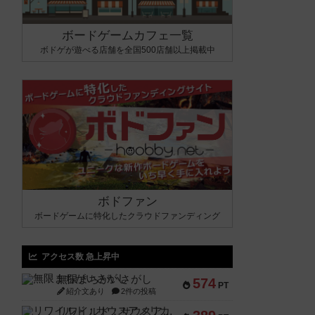
ボードゲームカフェ一覧
ボドゲが遊べる店舗を全国500店舗以上掲載中
ボドファン
ボードゲームに特化したクラウドファンディング
アクセス数 急上昇中
無限まちがいさがし
574
PT
紹介文あり
2件の投稿
リワイルド：サウスアメリカ