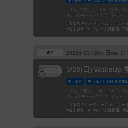
大阪府
大阪メトロ谷町線 喜連瓜
平野区で定期的にボードゲームが
然OK🌈初心者の方も楽しめるゲ
#大阪府のボードゲーム会
#ボー
#途中参加OK
#お一人様歓迎
#
2022
03
20
日
終了
13:
年
月
日
曜日
3/20(日) Wak
大阪府
大阪メトロ谷町線 喜連瓜
平野区で定期的にボードゲームが
然OK🌈初心者の方も楽しめるゲ
#大阪府のボードゲーム会
#ボー
#途中参加OK
#お一人様歓迎
#