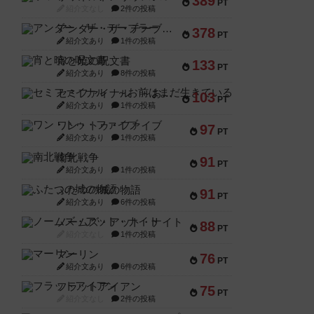
389
PT
紹介文なし
2件の投稿
アンダー・ザ・テーブラー
378
PT
紹介文あり
1件の投稿
宵と暁の呪文書
133
PT
紹介文あり
8件の投稿
セミファイナル ～お前はまだ生きている～
103
PT
紹介文あり
1件の投稿
ワン・トゥ・ファイブ
97
PT
紹介文あり
1件の投稿
南北戦争
91
PT
紹介文あり
1件の投稿
ふたつの城の物語
91
PT
紹介文あり
6件の投稿
ノームズ・アット・ナイト
88
PT
紹介文なし
1件の投稿
マーリン
76
PT
紹介文あり
6件の投稿
フラットアイアン
75
PT
紹介文なし
2件の投稿