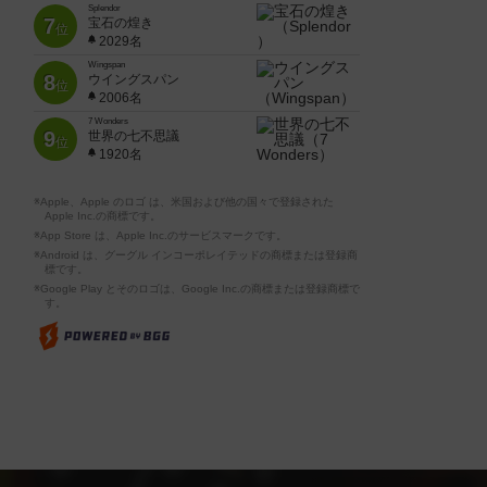
Splendor
7
宝石の煌き
位
2029名
Wingspan
8
ウイングスパン
位
2006名
7 Wonders
9
世界の七不思議
位
1920名
※Apple、Apple のロゴ は、米国および他の国々で登録された
Apple Inc.の商標です。
※App Store は、Apple Inc.のサービスマークです。
※Android は、グーグル インコーポレイテッドの商標または登録商
標です。
※Google Play とそのロゴは、Google Inc.の商標または登録商標で
す。