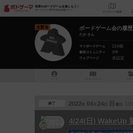
世界のボードゲームを楽しもう！
ボードゲーム専門の総合情報サイト
データベース
検
大賢者
ボードゲーム会の履歴
たか さん
224個
マイボードゲーム
3件
参加コミュニティ
未設定
ウェブページ
トップ
マイボードゲーム
マイリ
2022
04
24
日
終了
13:
年
月
日
曜日
4/24(日) Wak