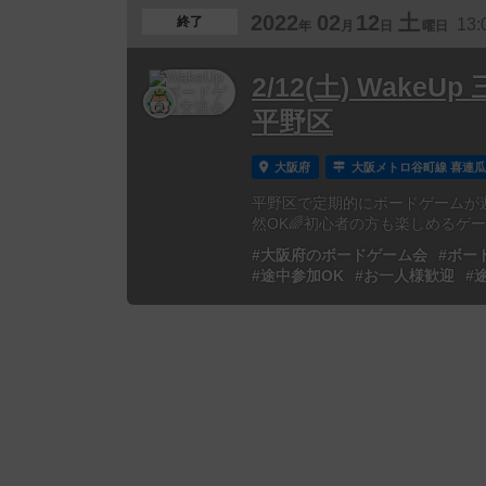
2022
02
12
土
終了
13:
年
月
日
曜日
2/12(土) Wak
平野区
大阪府
大阪メトロ谷町線 喜連瓜
平野区で定期的にボードゲームが
然OK🌈初心者の方も楽しめるゲ
#大阪府のボードゲーム会
#ボー
#途中参加OK
#お一人様歓迎
#