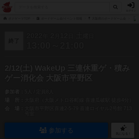
ログイン
ボドゲーマTOP
ボードゲーム会/イベント情報
大阪府のボードゲーム会
2022
2
12
土
年
月
日
曜日
終了
13:00～21:00
2/12(土) WakeUp 三連休重ゲ・積み
ゲー消化会 大阪市平野区
参加者：
5人 / 定員8人
場 所：
大阪府（大阪メトロ谷町線 喜連瓜破駅 徒歩4分）
会 場：
大阪市平野区喜連2-5-79 喜連ロイヤル2号館 713
号室
参加する
気になる！