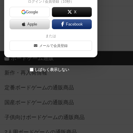
ログイン / 会員登録（10秒）
Google
X
ボドとも・会員一覧
Apple
Facebook
ボードゲーム業界コラム
または
ボドゲーマご利用案内
メールで会員登録
ボードゲーム通販
しばらく表示しない
新作・再入荷情報
定番ボードゲームの通販商品
国産ボードゲームの通販商品
子供向けボードゲームの通販商品
2人用ボードゲームの通販商品