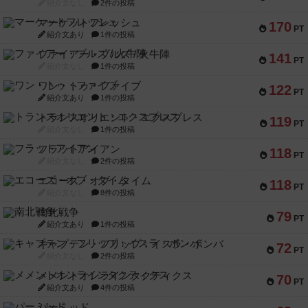
紹介文なし
2件の投稿
マーケットフレッシュ
170
PT
紹介文あり
1件の投稿
ファイアー・ブルズ / 火牛陣
141
PT
紹介文なし
1件の投稿
ワン・トゥ・ファイブ
122
PT
紹介文あり
1件の投稿
トランスオリエント・エクスプレス
119
PT
紹介文なし
1件の投稿
フラットアイアン
118
PT
紹介文なし
2件の投稿
エコーズ・オブ・タイム
118
PT
紹介文なし
8件の投稿
南北戦争
79
PT
紹介文あり
1件の投稿
キャプテン・フリップ：イスラ・ボンバ
72
PT
紹介文なし
2件の投稿
メメントオンラインタクティクス
70
PT
紹介文あり
4件の投稿
パーミッド