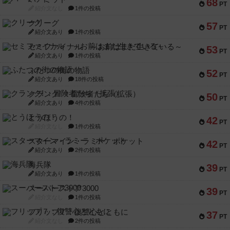
68
PT
紹介文なし
1件の投稿
クリーグ
57
PT
紹介文あり
1件の投稿
セミファイナル ～お前はまだ生きている～
53
PT
紹介文あり
1件の投稿
ふたつの街の物語
52
PT
紹介文あり
18件の投稿
クランク! ：冒険者たち（拡張）
50
PT
紹介文あり
4件の投稿
とうほうの！
42
PT
紹介文なし
1件の投稿
スターマイン・ラミー ポケット
42
PT
紹介文あり
2件の投稿
海兵隊
39
PT
紹介文あり
1件の投稿
スーパーストア3000
39
PT
紹介文なし
1件の投稿
フリップ７：復讐心とともに
37
PT
紹介文なし
2件の投稿