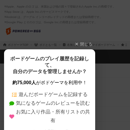
※Apple、Apple のロゴ は、米国および他の国々で登録されたApple Inc.の商標です。
※App Store は、Apple Inc.のサービスマークです。
※Android は、グーグル インコーポレイテッドの商標または登録商標です。
※Google Play とそのロゴは、Google Inc.の商標または登録商標です。
閉じる
ボドゲーマTOP
ボドとも一覧
名無しむぅ
マイボードゲーム
評
ボドゲーマTOP
ボードゲームのプレイ履歴を記録し
て、
ボードゲームを検索する
自分のデータを管理しませんか？
約75,000人
がボドゲーマを利用中！
ボードゲームの新着レビュー
遊んだボードゲームを記録する
ボードゲーム会情報
気になるゲームのレビューを読む
お気に入り作品・所有リストの共
メカニクス特集
有
掲示板・トピックス