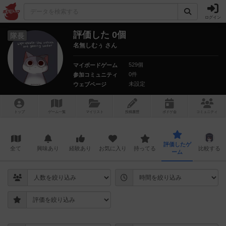
ログイン
評価した 0個
隊長
名無しむぅ さん
529個
マイボードゲーム
0件
参加コミュニティ
未設定
ウェブページ
トップ
ゲーム一覧
マイリスト
投稿履歴
ボ
ドゲ
会
コミュニティ
評価したゲ
全て
興味あり
経験あり
お気に入り
持ってる
比較する
ーム