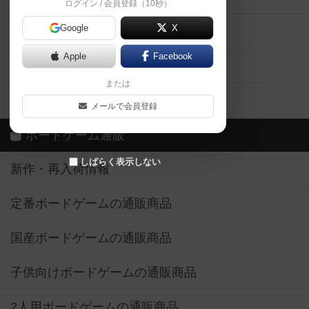
ログイン / 会員登録（10秒）
Google
X
ボドとも・会員一覧
Apple
Facebook
ボードゲーム業界コラム
または
ボドゲーマご利用案内
メールで会員登録
ボードゲーム通販
しばらく表示しない
新作・再入荷情報
定番ボードゲームの通販商品
国産ボードゲームの通販商品
子供向けボードゲームの通販商品
2人用ボードゲームの通販商品