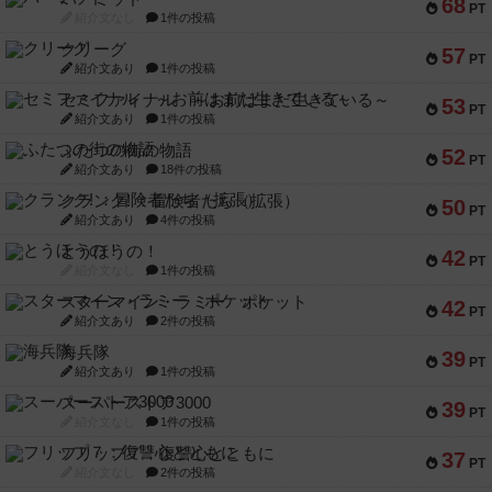
68
PT
紹介文なし
1件の投稿
クリーグ
57
PT
紹介文あり
1件の投稿
セミファイナル ～お前はまだ生きている～
53
PT
紹介文あり
1件の投稿
ふたつの街の物語
52
PT
紹介文あり
18件の投稿
クランク! ：冒険者たち（拡張）
50
PT
紹介文あり
4件の投稿
とうほうの！
42
PT
紹介文なし
1件の投稿
スターマイン・ラミー ポケット
42
PT
紹介文あり
2件の投稿
海兵隊
39
PT
紹介文あり
1件の投稿
スーパーストア3000
39
PT
紹介文なし
1件の投稿
フリップ７：復讐心とともに
37
PT
紹介文なし
2件の投稿