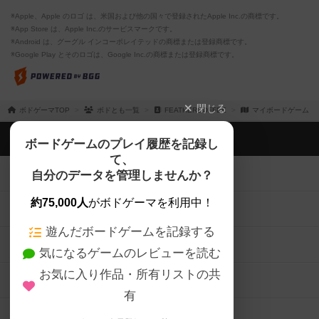
※Apple、Apple のロゴ は、米国および他の国々で登録されたApple Inc.の商標です。
※App Store は、Apple Inc.のサービスマークです。
※Android は、グーグル インコーポレイテッドの商標または登録商標です。
※Google Play とそのロゴは、Google Inc.の商標または登録商標です。
閉じる
ボドゲーマTOP
ボドとも一覧
FEATHERCOFFEE
マイボードゲーム
ボドゲーマTOP
ボードゲームのプレイ履歴を記録し
て、
ボードゲームを検索する
自分のデータを管理しませんか？
約75,000人
がボドゲーマを利用中！
ボードゲームの新着レビュー
遊んだボードゲームを記録する
ボードゲーム会情報
気になるゲームのレビューを読む
お気に入り作品・所有リストの共
メカニクス特集
有
掲示板・トピックス