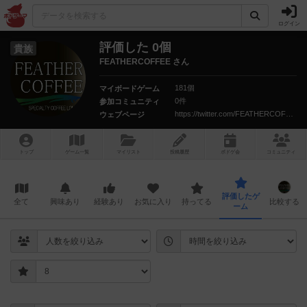
ログイン
評価した 0個
貴族
FEATHERCOFFEE さん
181個
マイボードゲーム
0件
参加コミュニティ
https://twitter.com/FEATHERCOFFEE1
ウェブページ
トップ
ゲーム一覧
マイリスト
投稿履歴
ボ
ドゲ
会
コミュニティ
評価したゲ
全て
興味あり
経験あり
お気に入り
持ってる
比較する
ーム