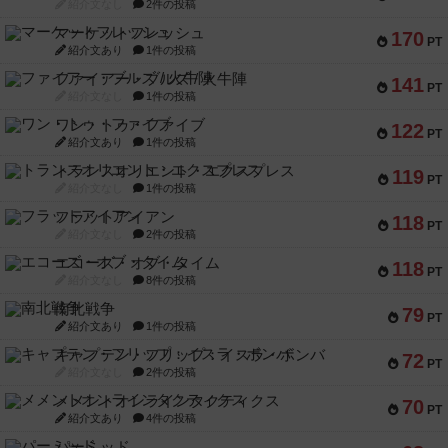
紹介文なし
2件の投稿
マーケットフレッシュ
170
PT
紹介文あり
1件の投稿
ファイアー・ブルズ / 火牛陣
141
PT
紹介文なし
1件の投稿
ワン・トゥ・ファイブ
122
PT
紹介文あり
1件の投稿
トランスオリエント・エクスプレス
119
PT
紹介文なし
1件の投稿
フラットアイアン
118
PT
紹介文なし
2件の投稿
エコーズ・オブ・タイム
118
PT
紹介文なし
8件の投稿
南北戦争
79
PT
紹介文あり
1件の投稿
キャプテン・フリップ：イスラ・ボンバ
72
PT
紹介文なし
2件の投稿
メメントオンラインタクティクス
70
PT
紹介文あり
4件の投稿
パーミッド