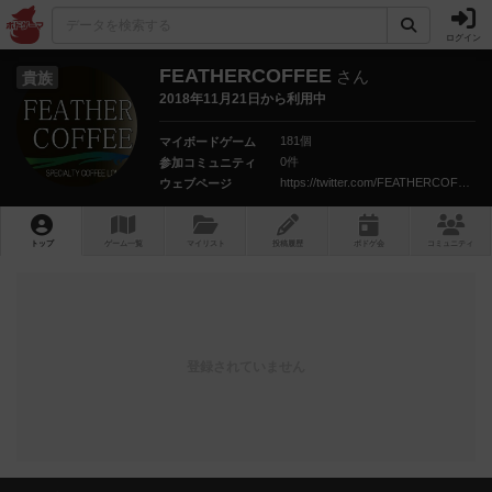
ログイン
FEATHERCOFFEE
さん
貴族
2018年11月21日から利用中
181個
マイボードゲーム
0件
参加コミュニティ
https://twitter.com/FEATHERCOFFEE1
ウェブページ
トップ
ゲーム一覧
マイリスト
投稿履歴
ボ
ドゲ
会
コミュニティ
登録されていません