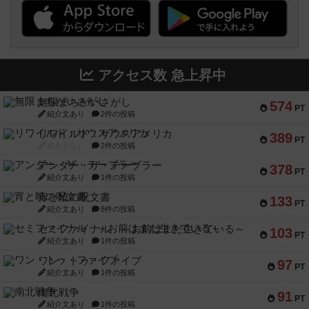
アクセス数 急上昇中
無限まちがいさがし
574
PT
紹介文あり
2件の投稿
リワイルド：サウスアメリカ
389
PT
紹介文なし
2件の投稿
アンダー・ザ・テーブラー
378
PT
紹介文あり
1件の投稿
宵と暁の呪文書
133
PT
紹介文あり
8件の投稿
セミファイナル ～お前はまだ生きている～
103
PT
紹介文あり
1件の投稿
ワン・トゥ・ファイブ
97
PT
紹介文あり
1件の投稿
南北戦争
91
PT
紹介文あり
1件の投稿