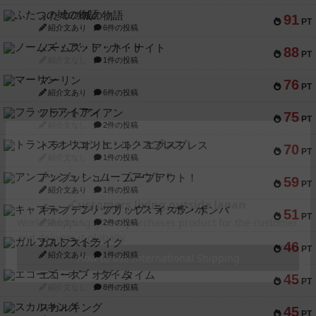
ふたつの城の物語
91
PT
紹介文あり
6件の投稿
ノームズ・アット・ナイト
88
PT
紹介文なし
1件の投稿
マーリン
76
PT
紹介文あり
6件の投稿
フラットアイアン
75
PT
紹介文なし
2件の投稿
トランスオリエント・エクスプレス
70
PT
紹介文なし
1件の投稿
アンブッシュ！：ムーブアウト！
59
PT
紹介文あり
1件の投稿
キャプテン・フリップ：イスラ・ボンバ
51
PT
紹介文なし
2件の投稿
ガルフストライク
46
PT
紹介文あり
1件の投稿
エコーズ・オブ・タイム
45
PT
紹介文なし
8件の投稿
スカルキング
45
PT