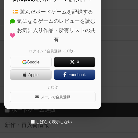
ボードゲームの新着レビュー
遊んだボードゲームを記録する
ボードゲーム会情報
気になるゲームのレビューを読む
お気に入り作品・所有リストの共
メカニクス特集
有
掲示板・トピックス
ログイン / 会員登録（10秒）
Google
X
ボドとも・会員一覧
Apple
Facebook
ボードゲーム業界コラム
または
ボドゲーマご利用案内
メールで会員登録
ボードゲーム通販
しばらく表示しない
新作・再入荷情報