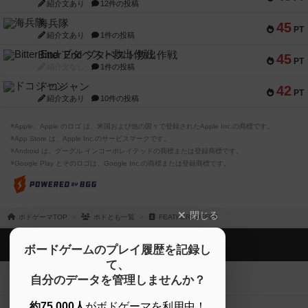
紹介文あり
12件の投稿
海兵隊
45
PT
紹介文あり
1件の投稿
Bitter End ブタペスト救出作戦
45
PT
紹介文なし
1件の投稿
ドコジャン
42
PT
紹介文あり
10件の投稿
※Apple、Apple のロゴ は、米国および他の国々で登録されたApple Inc.の商標です。
※App Store は、Apple Inc.のサービスマークです。
※Android は、グーグル インコーポレイテッドの商標または登録商標です。
※Google Play とそのロゴは、Google Inc.の商標または登録商標です。
閉じる
ボドゲーマTOP
ボドとも一覧
FEATHERCOFFEE
ボドゲーマTOP
ボードゲームのプレイ履歴を記録し
て、
ボードゲームを検索する
自分のデータを管理しませんか？
約75,000人
がボドゲーマを利用中！