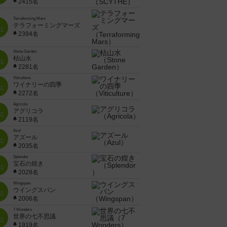
2415名
Terraforming Mars
テラフォーミングマーズ
位
2394名
Stone Garden
枯山水
位
2281名
Viticulture
ワイナリーの四季
位
2272名
Agricola
アグリコラ
位
2119名
Azul
アズール
位
2035名
Splendor
宝石の煌き
位
2028名
Wingspan
ウイングスパン
位
2006名
7 Wonders
世界の七不思議
位
1919名