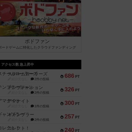
ボドファン
ボードゲームに特化したクラウドファンディング
アクセス数 急上昇中
スチームローラーズ
686
PT
紹介文なし
2件の投稿
テンプテーション
326
PT
紹介文なし
2件の投稿
アマナイト
300
PT
紹介文なし
1件の投稿
ギャンブラー
257
PT
紹介文なし
2件の投稿
コレクト！
240
PT