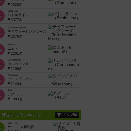
位
2528名
Battle Line
バトルライン
位
2377名
Terraforming Mars
テラフォーミングマーズ
位
2370名
6 nimmt!
ニムト
位
2201名
Carcassonne
カルカソンヌ
位
2190名
Wingspan
ウイングスパン
位
2149名
Azul
アズール
位
1903名
興味ありランキング
トップ50
SCYTHE
サイズ -大鎌戦役-
位