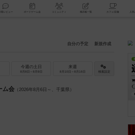
索
新着レビュー
ボードゲーム会
コミュニティ
掲示板一覧
自分の予定
新規作成
今週の土日
来週
8月8日～8月9日
8月10日～8月16日
検索設定
ーム会
（2026年8月6日～、千葉県）