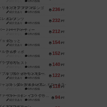
紹介文なし
1件の投稿
トリオンフ ア マレンゴ
236
PT
紹介文あり
1件の投稿
エレメンツ
232
PT
紹介文あり
4件の投稿
バー！パーティー
212
PT
紹介文なし
1件の投稿
ギョッと
154
PT
紹介文あり
1件の投稿
クルティボ
152
PT
紹介文なし
1件の投稿
ブラヴェスト
140
PT
紹介文なし
1件の投稿
ドブル：ポケットモンスター
122
PT
紹介文あり
4件の投稿
ジャンヌ・ダルク-オルレアン ドロー＆ライト
118
PT
紹介文なし
5件の投稿
ファースト・イン・フライト
94
PT
紹介文あり
3件の投稿
ダイススローン