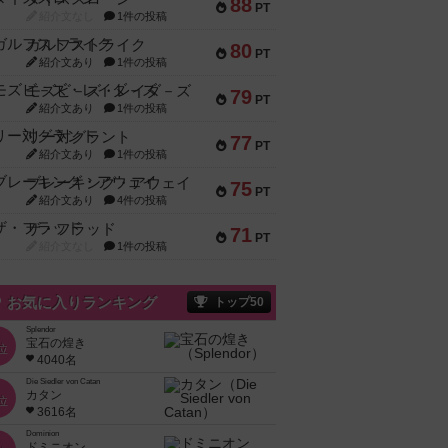
88
PT
紹介文なし
1件の投稿
ガルフストライク
80
PT
紹介文あり
1件の投稿
モズビ－ズ・レイダ－ズ
79
PT
紹介文あり
1件の投稿
リー対グラント
77
PT
紹介文あり
1件の投稿
ブレーキング・アウェイ
75
PT
紹介文あり
4件の投稿
ザ・フラッド
71
PT
紹介文なし
1件の投稿
お気に入りランキング
トップ50
Splendor
宝石の煌き
位
4040名
Die Siedler von Catan
カタン
位
3616名
Dominion
ドミニオン