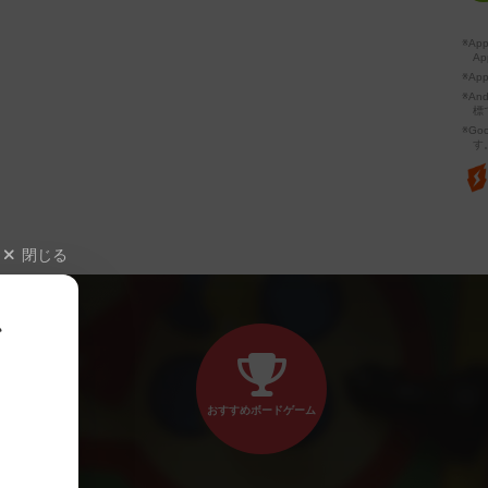
※A
Ap
※Ap
※A
標
※Go
す
閉じる
、
おすすめボードゲーム