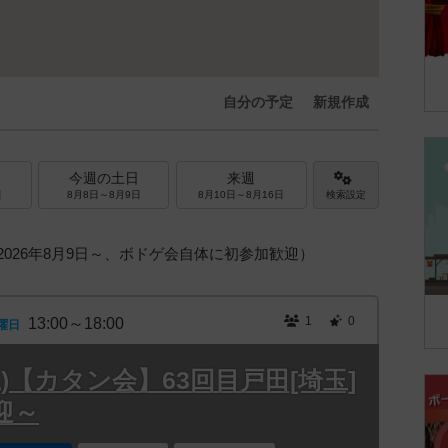
自分の予定
新規作成
今週の土日
来週
日
8月8日～8月9日
8月10日～8月16日
検索設定
2026年8月9日～、ボドゲ会自体に初参加歓迎）
1
0
13:00～18:00
曜日
9(土)【カタン会】63回目戸田[埼玉]
迎～