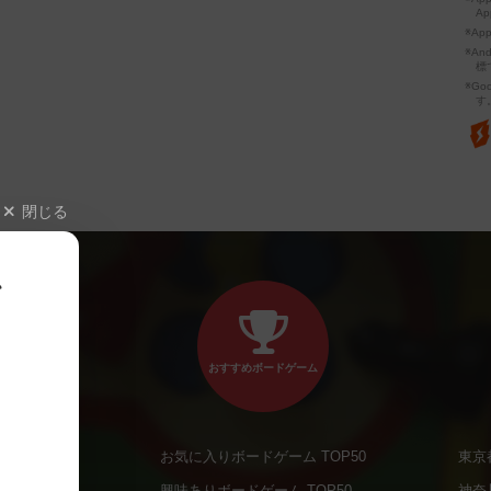
Ap
※Ap
※A
標
※Go
す
閉じる
、
おすすめボードゲーム
お気に入りボードゲーム TOP50
東京
商品
興味ありボードゲーム TOP50
神奈