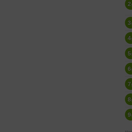
2
3
4
5
6
7
8
9
※A