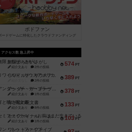
ボドファン
ボードゲームに特化したクラウドファンディング
アクセス数 急上昇中
無限まちがいさがし
574
PT
紹介文あり
2件の投稿
リワイルド：サウスアメリカ
389
PT
紹介文なし
2件の投稿
アンダー・ザ・テーブラー
378
PT
紹介文あり
1件の投稿
宵と暁の呪文書
133
PT
紹介文あり
8件の投稿
セミファイナル ～お前はまだ生きている～
103
PT
紹介文あり
1件の投稿
ワン・トゥ・ファイブ
97