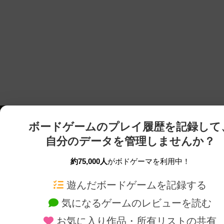
ボードゲームのプレイ履歴を記録して
自分のデータを管理しませんか？
約75,000人
がボドゲーマを利用中！
ボドゲーマTOP
ボードゲーム通販
遊んだボードゲームを記録する
気になるゲームのレビューを読む
ボードゲームを検索する
新作・再入荷情報
お気に入り作品・所有リストの共有
ボードゲームの新着レビュー
定番ボードゲームの通販