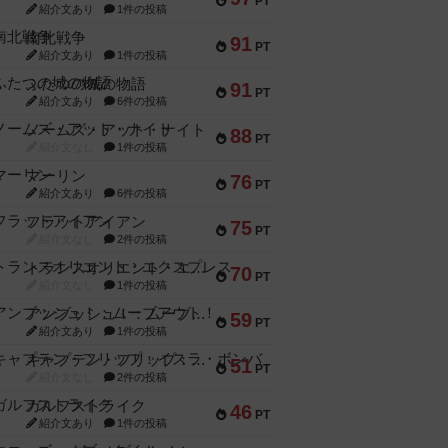
PT
紹介文あり
1件の投稿
南北戦争
91
PT
紹介文あり
1件の投稿
ふたつの城の物語
91
PT
紹介文あり
6件の投稿
ノームズ・アット・ナイト
88
PT
紹介文なし
1件の投稿
マーリン
76
PT
紹介文あり
6件の投稿
フラットアイアン
75
PT
紹介文なし
2件の投稿
トランスオリエント・エクスプレス
70
PT
紹介文なし
1件の投稿
アンブッシュ！：ムーブアウト！
59
PT
紹介文あり
1件の投稿
キャプテン・フリップ：イスラ・ボンバ
51
PT
紹介文なし
2件の投稿
ガルフストライク
46
PT
紹介文あり
1件の投稿