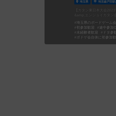
埼玉県
埼京線戸田駅
【カタン東日本大会2023
&amp;エンジョイカタン会
#埼玉県のボードゲーム
#初参加歓迎
#途中参加O
#未経験者歓迎
#ドタ参
#ボドゲ会自体に初参加