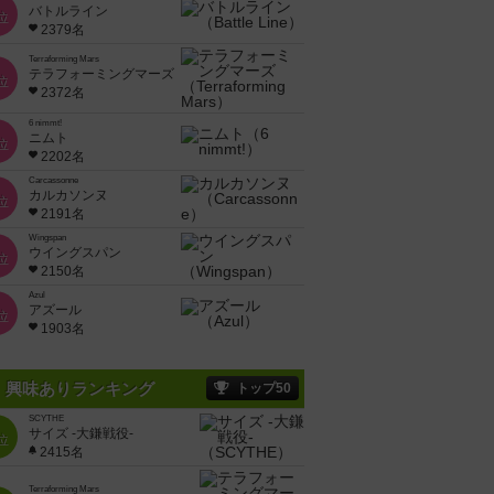
バトルライン
位
2379名
Terraforming Mars
テラフォーミングマーズ
位
2372名
6 nimmt!
ニムト
位
2202名
Carcassonne
カルカソンヌ
位
2191名
Wingspan
ウイングスパン
位
2150名
Azul
アズール
位
1903名
興味ありランキング
トップ50
SCYTHE
サイズ -大鎌戦役-
位
2415名
Terraforming Mars