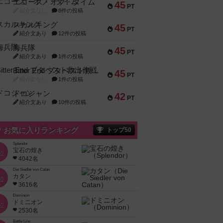
エコーズ・オブ・タイム
45
PT
紹介文なし
8件の投稿
スカルキング
45
PT
紹介文あり
12件の投稿
海兵隊
45
PT
紹介文あり
1件の投稿
Bitter End ブタペスト救出作戦
45
PT
紹介文なし
1件の投稿
ドコジャン
42
PT
紹介文あり
10件の投稿
お気に入りランキング
トップ50
Splendor
宝石の煌き
位
4042名
Die Siedler von Catan
カタン
位
3616名
Dominion
ドミニオン
位
2530名
Battle Line