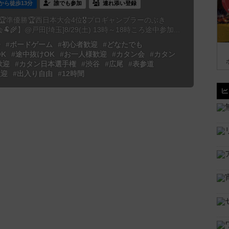
から徒歩13分
誰でも参加
連れ添い登録
🏆準優勝🏆西日本大会4位🎖プロギャンブラーのぶき
🌾】@戸田[埼玉]8/29(土) 13時～18時ころ途中参加...
会
#ボードゲーム
#初心者歓迎
#どなたでも
K
#途中抜けOK
#お一人様歓迎
#カタン会
#カタン
歓迎
#カタン日本選手権
#渋谷
#広尾
#表参道
歓迎
#出入り自由
#12時間