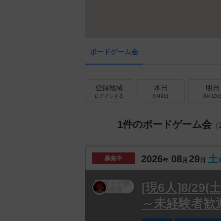
ボードゲーム会
登録地域
本日
明日
ログインする
8月9日
8月10
1件のボードゲーム会
（
2026
08
29
土
募集中
年
月
日
[現6人]8/2
～未経験者歓