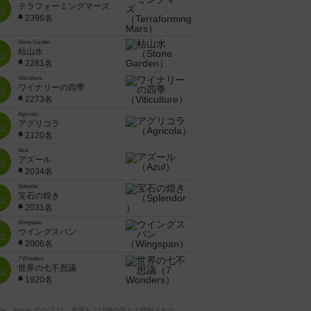
テラフォーミングマーズ
位
2396名
Stone Garden
枯山水
位
2281名
Viticulture
ワイナリーの四季
位
2273名
Agricola
アグリコラ
位
2120名
Azul
アズール
位
2034名
Splendor
宝石の煌き
位
2031名
Wingspan
ウイングスパン
位
2006名
7 Wonders
世界の七不思議
位
1920名
pple、Apple のロゴ は、米国および他の国々で登録された